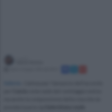
a cura di
Sabato Romeo
sabato 13 giugno 2026 alle 08:43
Salerno
.
L’attesa per l’annuncio dell’accordo
per
Cascia
come sede del romitaggio estivo
ma anche la composizione della rosa che ne
prenderà parte.
La Salernitana vuole