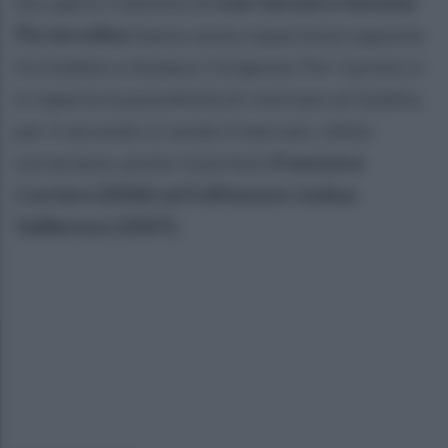
Da capire il destino di
Ivan Varone e Antonio
Pio Iervolino
hanno avuto esperienze opposte
fra Gubbio e Audace Cerignola. Per il primo si
è riaperta la possibilità di ritornare al Gubbio,
per il secondo si sonda il mercato. Infine
torneranno anche il portiere
Francesco
Corriere (2006) ed il difensore Joshua
Vuillermoz (2007).