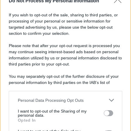
Do Not Process My Personal Information
Salernitana, sempre più vicini D’Ursi e Ciotti: le
ultime
If you wish to opt-out of the sale, sharing to third parties, or
processing of your personal or sensitive information for
Golemic: "Salernitana, ti lascio un pezzo di cuore.
targeted advertising by us, please use the below opt-out
Adesso voglio solo giocare"
section to confirm your selection.
Please note that after your opt-out request is processed you
may continue seeing interest-based ads based on personal
information utilized by us or personal information disclosed to
third parties prior to your opt-out.
You may separately opt-out of the further disclosure of your
personal information by third parties on the IAB’s list of
downstream participants.
Personal Data Processing Opt Outs
This information may also be disclosed by us to third parties
on the IAB’s List of Downstream Participants that may further
I want to opt-out of the Sharing of my
disclose it to other third parties.
personal data.
Opted In
Please note that this website/app uses one or more Google
services and may gather and store information including but