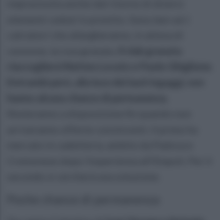
impreziosita anche dal ritorno di diversi
elementi ceduti in prestito. Sono ben sei i
calciatori che allargheranno, in attesa di
cessione, la rosa granata
. Il club granata
riaccoglierà Matteo Lovato e Paolo Ghiglione.
Entrambi però, alla luce dei lauti ingaggi, non
hanno alcuna chance di permanenza.
Resteranno a disposizione fin quando non
arriveranno offerte convincenti. Il primo ha
mercato in cadetteria, ambito da Padova e
Cremonese dopo l'esperienza all'Empoli. Per il
secondo si cercherà una soluzione.
Poche chance di permanenza