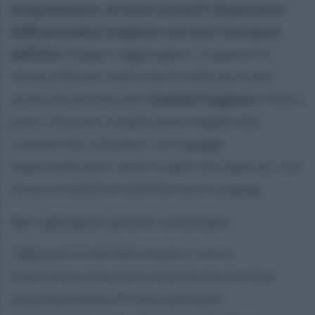
programmare, arrivare ai nastri di partenza
della prossima stagione con una rosa quasi
definita.
Magari raggiungere o superare il
famoso 80 per cento che fu indicata come
quota di partenza per
Daniele Faggiano
. Allora
però ci furono complicazioni legate alle
cessioni dei calciatori con ingaggi
importantissimi come scoglio da superare, con
diverse trattative definite solo sul gong.
Sei calciatori pronti a tornare
Oggi però è tutt’altra musica, con la
Salernitana che potrà ripartire da una base
importantissima. Pronta ad essere