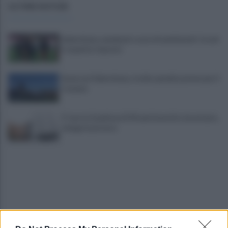
ULTIME NOTIZIE
Salernitana, weekend a suon di amichevoli: Cosmi
si aspetta risposte
Avversari Salernitana, rischio penalizzazione per il
Catania
E' morto il pedone di 94 anni investito da un'auto,
indaga la procura