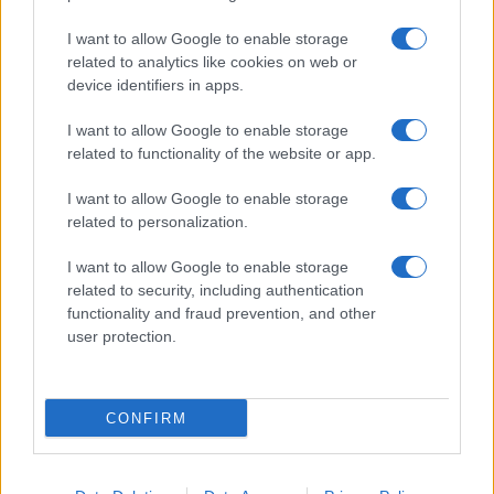
I want to allow Google to enable storage
related to analytics like cookies on web or
device identifiers in apps.
I want to allow Google to enable storage
related to functionality of the website or app.
I want to allow Google to enable storage
CHI SIAMO
CONTATTI
PUBBLICITÀ
LAVORA CON NOI
related to personalization.
PRIVACY / COOKIE POLICY
PREFERENZE PRIVACY
I want to allow Google to enable storage
OTTO CHANNEL
related to security, including authentication
functionality and fraud prevention, and other
user protection.
Registrazione del Tribunale di Avellino n. 331 del 23/11/1995
Iscritto al Registro degli Operatori di Comunicazione n. 37512
© Riproduzione Riservata – Ne è consentita esclusivamente una
CONFIRM
riproduzione parziale con citazione della fonte corretta
www.ottopagine.it