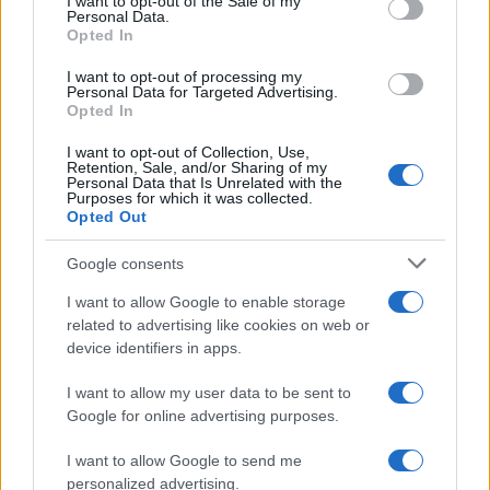
I want to opt-out of the Sale of my
Personal Data.
not limited to your visit or usage behaviour. You may click to
Opted In
grant or deny consent to Google and its third-party tags to
use your data for below specified purposes in below Google
I want to opt-out of processing my
consent section.
Personal Data for Targeted Advertising.
Opted In
I want to opt-out of Collection, Use,
Retention, Sale, and/or Sharing of my
Personal Data that Is Unrelated with the
Purposes for which it was collected.
Opted Out
Google consents
I want to allow Google to enable storage
related to advertising like cookies on web or
device identifiers in apps.
I want to allow my user data to be sent to
Google for online advertising purposes.
I want to allow Google to send me
personalized advertising.