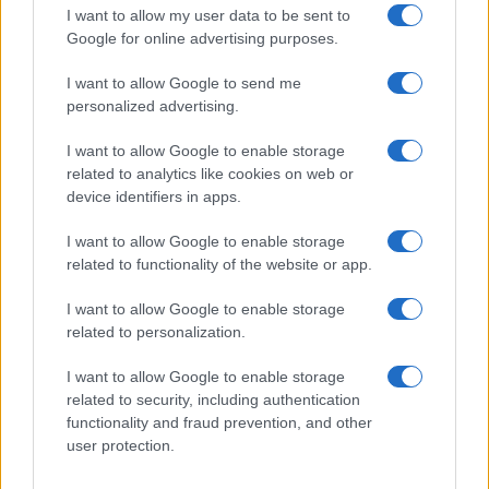
I want to allow my user data to be sent to
Google for online advertising purposes.
I want to allow Google to send me
personalized advertising.
I want to allow Google to enable storage
related to analytics like cookies on web or
device identifiers in apps.
I want to allow Google to enable storage
related to functionality of the website or app.
I want to allow Google to enable storage
CHI SIAMO
CONTATTI
PUBBLICITÀ
LAVORA CON NOI
related to personalization.
PRIVACY / COOKIE POLICY
PREFERENZE PRIVACY
I want to allow Google to enable storage
OTTO CHANNEL
related to security, including authentication
functionality and fraud prevention, and other
user protection.
Registrazione del Tribunale di Avellino n. 331 del 23/11/1995