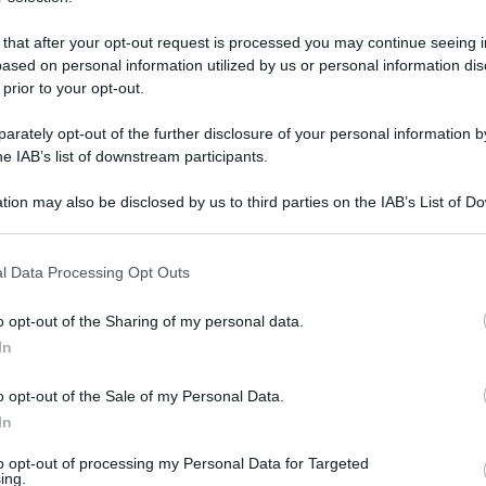
 that after your opt-out request is processed you may continue seeing i
ased on personal information utilized by us or personal information dis
 prior to your opt-out.
rately opt-out of the further disclosure of your personal information by
he IAB’s list of downstream participants.
tion may also be disclosed by us to third parties on the IAB’s List of 
 that may further disclose it to other third parties.
 that this website/app uses one or more Google services and may gath
l Data Processing Opt Outs
including but not limited to your visit or usage behaviour. You may click 
 to Google and its third-party tags to use your data for below specifi
14 giugno 2026 alle 13:08
o opt-out of the Sharing of my personal data.
ogle consent section.
In
tto la solidità e la duttilità che servono per
o opt-out of the Sale of my Personal Data.
ciato il segno non solo nella Casertana ma
In
i
. Il classe 2003 è reduce da una stagione con
to opt-out of processing my Personal Data for Targeted
ti (4). Proprio all'Arechi trovó la zuccata che
ing.