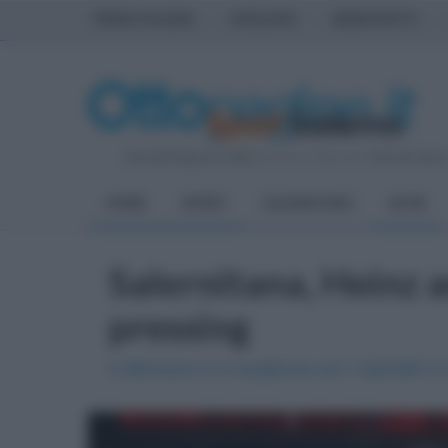
PRIMA PAGINA
AVELLINO
BENEVENTO
Giovedì 6 Agosto 2026
| Direttore Editoriale:
Antonio Sass
HOME
SPORT
SALERNITANA
ALTRI
Salernitana, Heinz a
pressing
Il difensore è in scadenza con i falchetti 