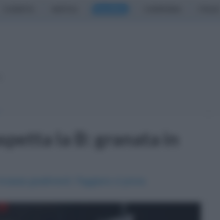
CASERTA
NAPOLI
SALERNO
CAMPANIA
ITALIA
o
spetta la B: granata in
e incassa gradimenti. Faggiano ci prova