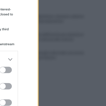
ULTIME NOTIZIE
nterest-
closed to
Choc nel Salernitano: rinvenuto cadavere
in stato di decomposizione
 third
Allontanato dall'Esercito per molestie ai
viaggiatori: tensione alla stazione
Downstream
Il Cilento alza gli occhi al cielo: una serata
er and store
per osservare Saturno
to grant or
ed purposes