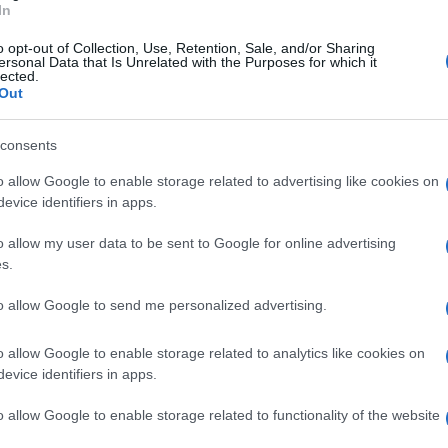
In
lchetti nella doppia sfida playoff, con il
o opt-out of Collection, Use, Retention, Sale, and/or Sharing
el palo sulla conclusione di
Butic
prima della
ersonal Data that Is Unrelated with the Purposes for which it
lected.
Out
inare quale strada intraprendere. Il contratto
consents
ssist importante per le pretendenti.
Heinz
o allow Google to enable storage related to advertising like cookies on
sia in serie A che in serie B. Il calciatore
evice identifiers in apps.
n l'ambizione molto forte di provare il salto
o allow my user data to be sent to Google for online advertising
 la volontà del calciatore ma ha proposto il
s.
e intorno. E la Salernitana c'è: Faggiano lo
to allow Google to send me personalized advertising.
di difesa a tre come Cosmi ha indicato per il
o allow Google to enable storage related to analytics like cookies on
hina granata. Primi sondaggi di mercato: la
evice identifiers in apps.
o allow Google to enable storage related to functionality of the website