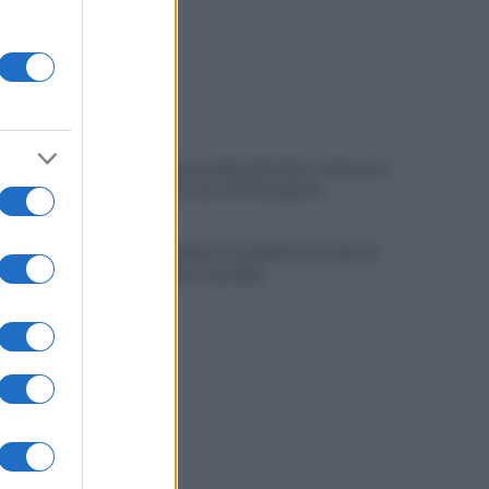
Vandalizzata la villa intitolata a Falcone e
Borsellino, il caso in Parlamento
Brutto incidente stradale fra tre veicoli:
conducenti in ospedale