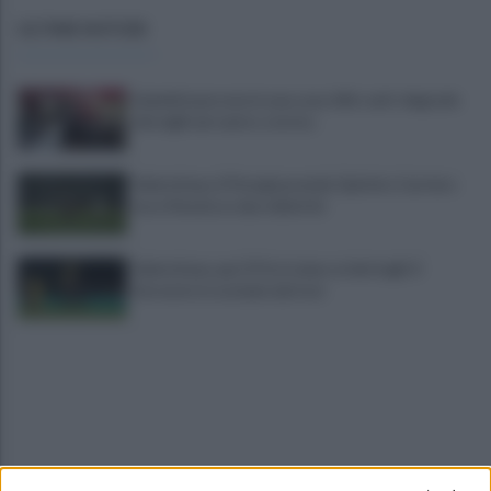
ULTIME NOTIZIE
Quindici persone in una casa: blitz anti-degrado
dei vigili nel centro storico
Salernitana, il Perugia prende Quirini e Carriero
ma si fionda su due obiettivi
Salernitana, per D'Ursi siamo ai dettagli: il
Sorrento lo esclude dal test