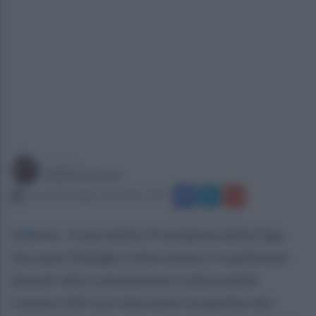
a cura di
Sabato Romeo
mercoledì 8 luglio 2026 alle 17:58
Salerno
.
Il neo eletto Presidente della Figc
Giovanni Malagò è intervenuto in audizione
davanti alla Commissione Cultura della
Camera. Nel suo intervento ha parlato dei