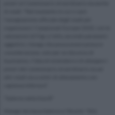
poteri al Commissario straordinario ma anche
di stadi: "Nel momento in cui ci sarà
l’assegnazione ufficiale degli stadi per
organizzare i Campionati Europei 2032, con le
valutazioni di Figc e Uefa, secondo parametri
oggettivi, ritengo che possa essere presa in
considerazione, solo per un discorso di
buonsenso, l’idea di estendere e di allargare i
poteri del commissario straordinario sia ad
altri stadi sia a centri di allenamento con
capienza inferiore”.
"Salerno nella lista B"
Malagó declassa Salerno e l'Arechi: "Allo