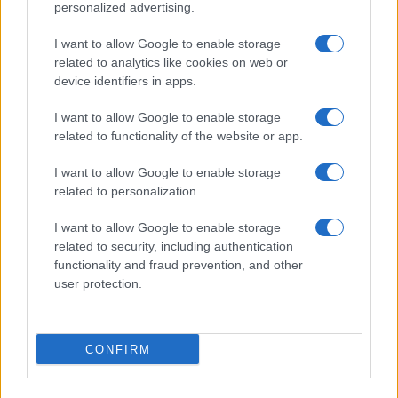
personalized advertising.
I want to allow Google to enable storage
related to analytics like cookies on web or
device identifiers in apps.
I want to allow Google to enable storage
related to functionality of the website or app.
I want to allow Google to enable storage
CHI SIAMO
CONTATTI
PUBBLICITÀ
LAVORA CON NOI
related to personalization.
PRIVACY / COOKIE POLICY
PREFERENZE PRIVACY
I want to allow Google to enable storage
OTTO CHANNEL
related to security, including authentication
functionality and fraud prevention, and other
user protection.
Registrazione del Tribunale di Avellino n. 331 del 23/11/1995
Iscritto al Registro degli Operatori di Comunicazione n. 37512
© Riproduzione Riservata – Ne è consentita esclusivamente una
CONFIRM
riproduzione parziale con citazione della fonte corretta
www.ottopagine.it