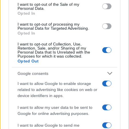
services and may gather and store information including but
I want to opt-out of the Sale of my
Personal Data.
not limited to your visit or usage behaviour. You may click to
Opted In
grant or deny consent to Google and its third-party tags to
use your data for below specified purposes in below Google
I want to opt-out of processing my
consent section.
Personal Data for Targeted Advertising.
Opted In
I want to opt-out of Collection, Use,
Retention, Sale, and/or Sharing of my
Personal Data that Is Unrelated with the
Purposes for which it was collected.
Opted Out
Google consents
I want to allow Google to enable storage
related to advertising like cookies on web or
device identifiers in apps.
I want to allow my user data to be sent to
Google for online advertising purposes.
I want to allow Google to send me