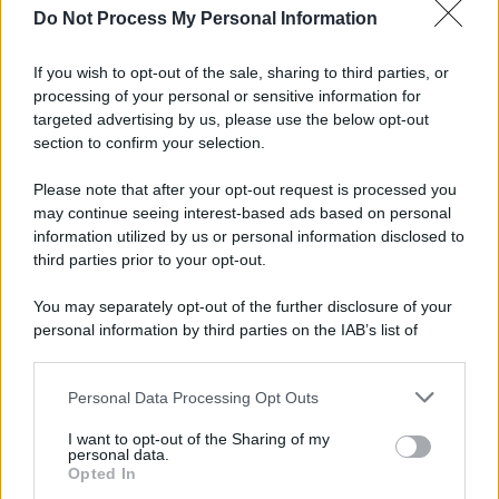
Do Not Process My Personal Information
Salernitana, salutano Quirini e Carriero: tutto
fatto col Perugia
If you wish to opt-out of the sale, sharing to third parties, or
processing of your personal or sensitive information for
Progetto su Mario Persico, il ministero della
targeted advertising by us, please use the below opt-out
Cultura finanzia il Museo "FRac"
section to confirm your selection.
Please note that after your opt-out request is processed you
may continue seeing interest-based ads based on personal
information utilized by us or personal information disclosed to
third parties prior to your opt-out.
You may separately opt-out of the further disclosure of your
personal information by third parties on the IAB’s list of
downstream participants.
Personal Data Processing Opt Outs
This information may also be disclosed by us to third parties
on the IAB’s List of Downstream Participants that may further
I want to opt-out of the Sharing of my
disclose it to other third parties.
personal data.
Opted In
Please note that this website/app uses one or more Google