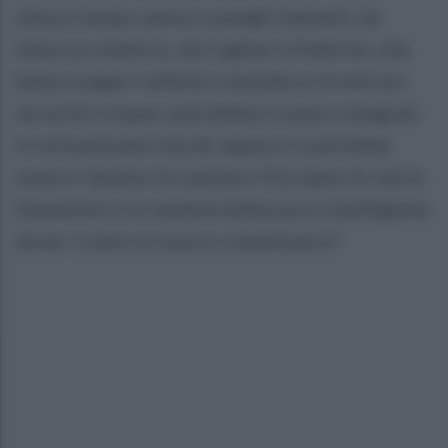
stesso tempo, penso a quegli impianti, da
Genova a Salerno, da Cagliari a Palermo, che
hanno magari velleità o desiderio di entrare
nei primi cinque: potrebbero essere integrati
in un’eventuale lista B, oppure ci potrebbe
essere l’ipotesi di ospitare l’Europeo di calcio
femminile e mi sembrerebbe poco intelligente
dover creare un nuovo commissario”.