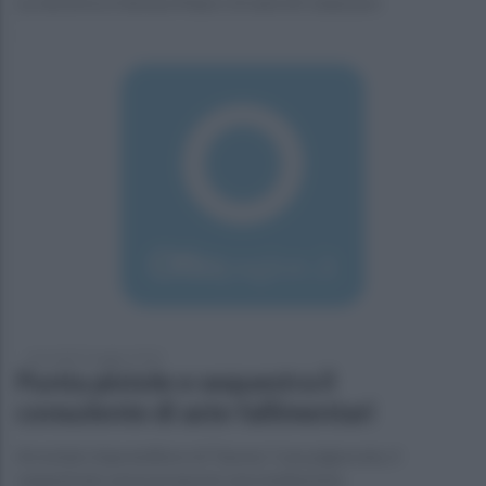
La vincitrice è Serena Mauro 22 anni di Catanzaro
mercoledì 9 maggio 2018
Punta pistole e sequestra il
consulente di aste fallimentari
Arrestato imprenditore di Taurasi. Casa pignorata, il
sequestrato aveva proposto una mediazione.