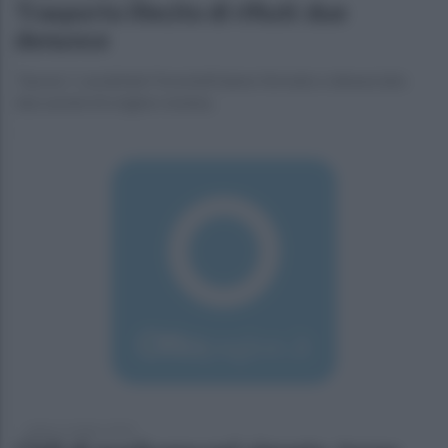
Trasporto illecito di rifiuti: due
denunce
Taurasi. I carabinieri forestali hanno fermato e denunciato
due uomini di origine romena.
sabato 6 ottobre 2018