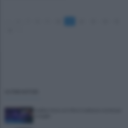
«
6
7
8
9
10
11
12
13
14
15
16
»
ULTIME NOTIZIE
Avellino: festa con i tifosi, tradizione e novità per
le maglie