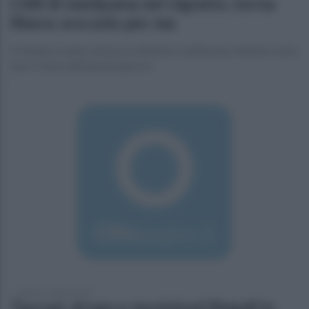
Chili di marijuana nel vigneto, torna
libero: era solo per me
Il 52enne è stato rimesso in libertà. La difesa ha chiarito come
non ci fosse attività di spaccio
sabato 6 ottobre 2018
Taurasi, droga e munizioni illegali in