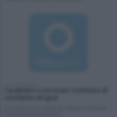
domenica 6 maggio 2018
Carabiniere o avvocato: truffatore di
vecchiette nei guai
I carabinieri lo hanno identificato. L'indagine è nata da una
truffa di 2mila euro a un'85enne.