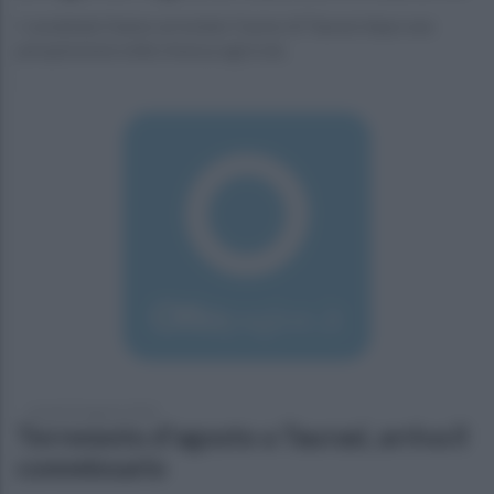
I carabinieri hanno arrestato l'uomo di Taurasi dopo una
perquisizione nella rimessa agricola.
venerdì 10 agosto 2018
Terremoto d'agosto a Taurasi, arriva il
commissario