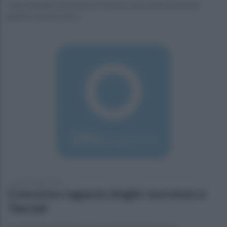
I due imputati, entrambi di Taurasi, sono stati assolti dal
giudice monocratico.
lunedì 2 luglio 2018
Concorso ragazze single: successo a
Taurasi