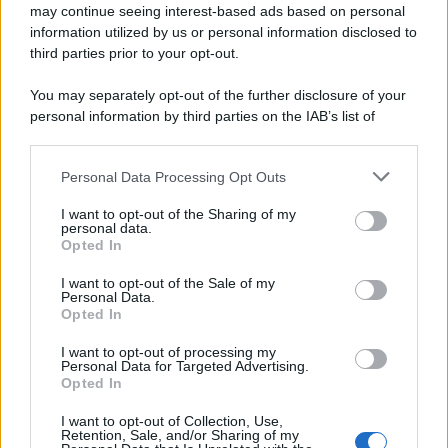
may continue seeing interest-based ads based on personal
information utilized by us or personal information disclosed to
third parties prior to your opt-out.
You may separately opt-out of the further disclosure of your
personal information by third parties on the IAB’s list of
downstream participants.
Personal Data Processing Opt Outs
This information may also be disclosed by us to third parties
on the IAB’s List of Downstream Participants that may further
I want to opt-out of the Sharing of my
disclose it to other third parties.
personal data.
Opted In
Please note that this website/app uses one or more Google
services and may gather and store information including but
I want to opt-out of the Sale of my
Personal Data.
not limited to your visit or usage behaviour. You may click to
Opted In
grant or deny consent to Google and its third-party tags to
use your data for below specified purposes in below Google
I want to opt-out of processing my
consent section.
Personal Data for Targeted Advertising.
Opted In
I want to opt-out of Collection, Use,
Retention, Sale, and/or Sharing of my