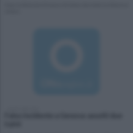
Dopo le dimissioni di massa che hanno decretato la sfiducia al
sindaco
martedì 3 luglio 2018
Falso incidente a Genova: assolti due
irpini