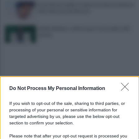
Lioni, decesso Sakil: la salma è arrivata al cimitero
dopo due mesi dal decesso
Avellino Basket: conferma per Curcio nello staff
tecnico
Do Not Process My Personal Information
Scandone Avellino, via alla campagna
If you wish to opt-out of the sale, sharing to third parties, or
abbonamenti: i dettagli
processing of your personal or sensitive information for
targeted advertising by us, please use the below opt-out
section to confirm your selection.
Montoro, ruba quasi 130mila euro di energia
elettrica: denunciato 65enne
Please note that after your opt-out request is processed you