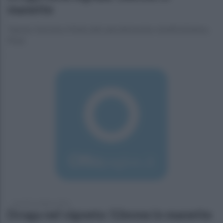
manette
Taurasi. Decisivo il fiuto del cane del nucleo cinofili di Sarno,
Pirat.
martedì 2 ottobre 2018
Droga nel vigneto: 52enne in manette