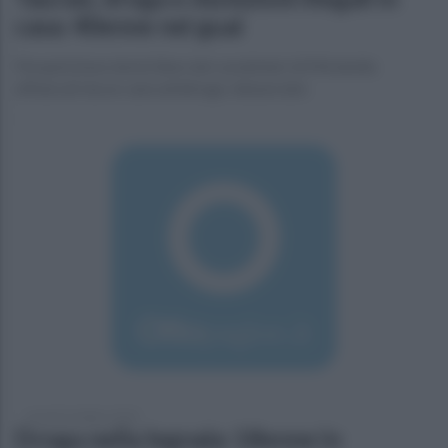
casa: 40enne nei guai
Perquisizione domiciliare dei carabinieri di Mirabella
affiancati da un cane antidroga: denunciato
venerdì 5 ottobre 2018
Droga nella legnaia: 18enne in