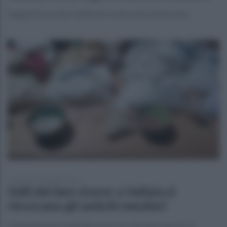
Suggestiva serata medievale in piazzetta Annunziata
giovedì 15 settembre 2022
Valli del ben vivere: a Vallata si
rievocano gli antichi mestieri
L'appuntamento nella Baronia è per domani, venerdì 16