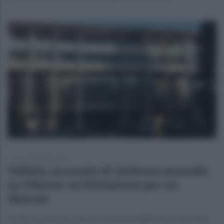
venerdì 22 luglio 2022
Vallata, accusato di violenza sessuale
su 24enne: archiviazione per un
46enne
Inchiesta archiviata dopo tre anni di indagini: era tutto falso,