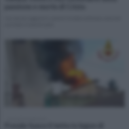
passione e morte di Cristo
Uno dei più suggestivi e antichi riti della settimana santa del
sud Italia: il venerdì santo
mercoledì 2 novembre 2022
Prende fuoco il tetto in legno di