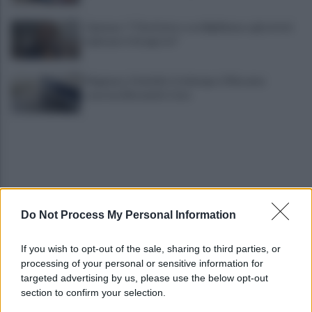
Cipriano: "I The Kolors con BigMama e gli artisti
irpini per il 16 agosto"
Mugnano, Omicidio Colalongo: il Riesame
scarcera Bernando Cava
Do Not Process My Personal Information
Avellino, il mistero della morte di Sergio: la verità
If you wish to opt-out of the sale, sharing to third parties, or
dall'autopsia
processing of your personal or sensitive information for
targeted advertising by us, please use the below opt-out
section to confirm your selection.
È ufficiale, accordo chiuso: Ferragosto ad Avellino
con BigMama e The Kolors