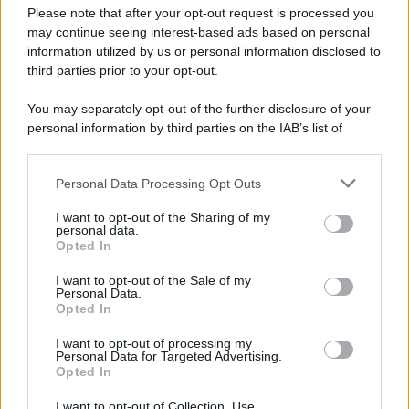
Please note that after your opt-out request is processed you
may continue seeing interest-based ads based on personal
information utilized by us or personal information disclosed to
third parties prior to your opt-out.
You may separately opt-out of the further disclosure of your
personal information by third parties on the IAB’s list of
downstream participants.
Personal Data Processing Opt Outs
This information may also be disclosed by us to third parties
on the IAB’s List of Downstream Participants that may further
I want to opt-out of the Sharing of my
disclose it to other third parties.
personal data.
Opted In
Please note that this website/app uses one or more Google
services and may gather and store information including but
I want to opt-out of the Sale of my
Personal Data.
not limited to your visit or usage behaviour. You may click to
Opted In
grant or deny consent to Google and its third-party tags to
use your data for below specified purposes in below Google
I want to opt-out of processing my
consent section.
Personal Data for Targeted Advertising.
Opted In
I want to opt-out of Collection, Use,