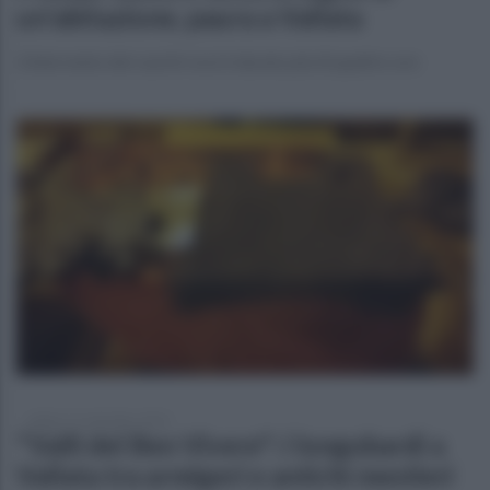
un'abitazione, paura a Vallata
L'intervento dei caschi rossi è durato più di quattro ore
sabato 17 settembre 2022
"Valli del Ben Vivere": i longobardi a
Vallata tra armigeri e antichi mestieri