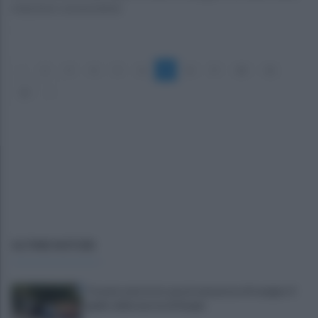
relazione consenziente
«
2
3
4
5
6
7
8
9
10
11
12
»
ULTIME NOTIZIE
Trovato morto in casa in una pozza di sangue: il
giallo della morte di Sergio