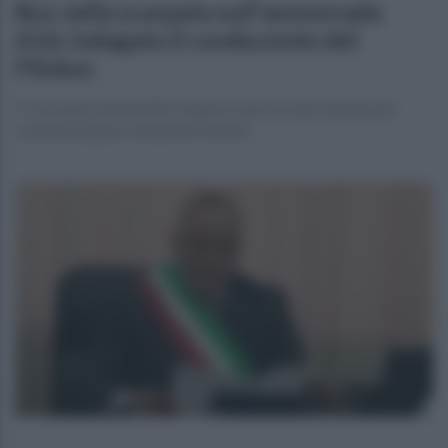
Bus nella scarpata sull'autostrada
A16: indagato il conducente del
Flixbus
E' accusato di omicidio colposo, ma è un atto dovuto per
consentire gli accertamenti tecnici