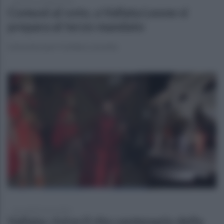
domenica 16 aprile 2023
Comuni al voto, a Vallata Leone si
prepara al terzo mandato
Lista unica per il sindaco uscente
mercoledì 8 marzo 2023
Vallata: rivive il rito centenario della