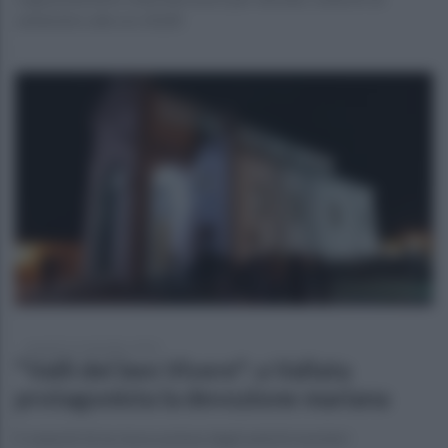
settembre alle ore 20,00
martedì 13 settembre 2022
"Valli del ben Vivere": a Vallata
protagonista la devozione mariana
E venerdì 16 la rievocazione degli antichi mestieri