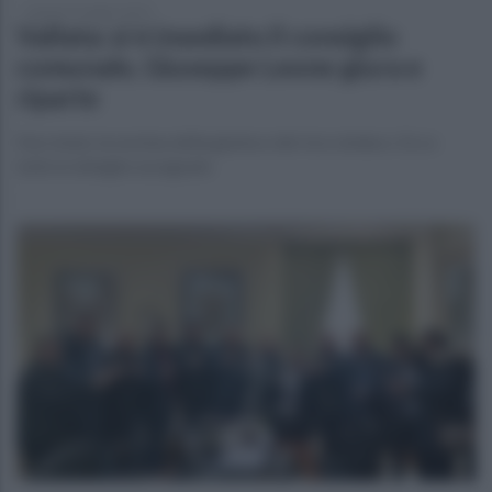
lunedì 29 maggio 2023
Vallata: si è insediato il consiglio
comunale, Giuseppe Leone giura e
riparte
Decretato la nomina della giunta e del vice sindaco. Ecco
tutte le deleghe assegnate