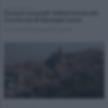
lunedì 15 maggio 2023
Elezioni comunali: Vallata brinda alla
riconferma di Giuseppe Leone
Una sola lista in campa e quorum superato