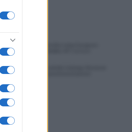
Caldo, allerta fino a dopo Ferragosto:
record ad Avellino: 45° C al Corso
Mugnano, omicidio Colalongo: Woodcock
deposita nuove intercettazioni al
Riesame