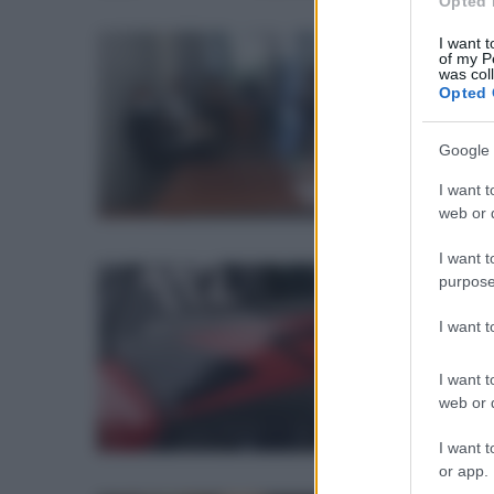
Opted 
I want t
mer
of my P
At
was col
Opted 
"R
Google 
i tr
I want t
web or d
I want t
purpose
lun
Ka
I want 
e 
I want t
All'
web or d
I want t
or app.