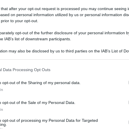
 that after your opt-out request is processed you may continue seeing i
ased on personal information utilized by us or personal information dis
 prior to your opt-out.
edì 5 luglio 2021
odigestore tra i vitigni: "Atto di
rately opt-out of the further disclosure of your personal information by
otervia senza precedenti"
he IAB’s list of downstream participants.
ambientalisti contro l'Ato: "Pronto un fascicolo da inviare
tion may also be disclosed by us to third parties on the IAB’s List of 
 Procura"
 that may further disclose it to other third parties.
 that this website/app uses one or more Google services and may gath
l Data Processing Opt Outs
including but not limited to your visit or usage behaviour. You may click 
 to Google and its third-party tags to use your data for below specifi
o opt-out of the Sharing of my personal data.
ato 3 luglio 2021
ogle consent section.
odigestore tra i vitigni:
In
mpugneremo la delibera Ato"
o opt-out of the Sale of my Personal Data.
ambientalisti e il coordinamento "Nessuno tocchi l'Irpinia"
In
 si arrendono
to opt-out of processing my Personal Data for Targeted
ing.