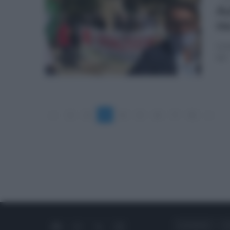
Au
ma
La n
ieri
«
1
2
3
4
5
6
7
8
»
CHI SIAMO
C