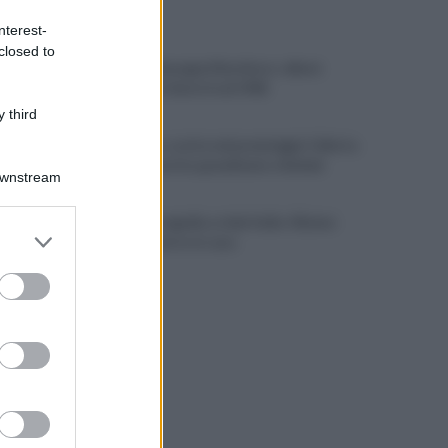
ULTIME NOTIZIE
nterest-
closed to
Addio a Giuseppe Marchioro: allenò
l'Avellino in Serie A nel 1982
 third
Maltempo, scatta nel pomeriggio l'allerta
meteo: in arrivo grandinate e fulmini
Downstream
Avellino, tragedia a viale Italia: 42enne
er and store
trovato morto in casa
to grant or
ed purposes