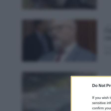
mar
Ci
ca
Il c
del
ven
Sc
Do Not Pr
de
If you wish 
Cont
sensitive in
confirm your