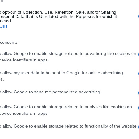
In
o opt-out of Collection, Use, Retention, Sale, and/or Sharing
coledì 30 giugno 2021
ersonal Data that Is Unrelated with the Purposes for which it
o Rifiuti. Alaia, Picariello e Giordano:
lected.
Out
estiamo contrari a Chianche"
consents
e consiglieri: "A decidere sia l'assemblea dei sindaci"
o allow Google to enable storage related to advertising like cookies on
evice identifiers in apps.
o allow my user data to be sent to Google for online advertising
s.
edì 15 febbraio 2021
rtodromo "illegale", scatta sequestro
to allow Google to send me personalized advertising.
denuncia
o allow Google to enable storage related to analytics like cookies on
esito degli accertamenti dei carabinieri forestali di Avellino
evice identifiers in apps.
o allow Google to enable storage related to functionality of the website