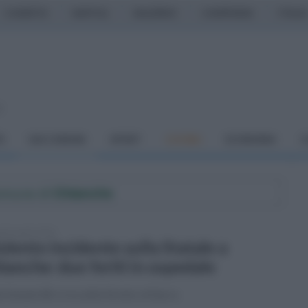
CASERTA
NAPOLI
SALERNO
CAMPANIA
ITALIA
o
À
DAI COMUNI
SPORT
CUCINA
ECONOMIA
C
Comune di
Chianche
edì 4 aprile 2022
olento incidente sulla Statale a
ianche: due feriti in ospedale
a Statale 88, in località Stretto di Barra