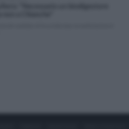
fiero: "Necessario un biodigestore
 non a Chianche"
ota del candidato di Forza Italia dopo la manifestazione di
ONTATTI
PUBBLICITÀ
LAVORA CON NOI
PRIVACY / COOKIE POLICY