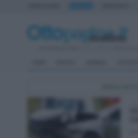
PRIMA PAGINA
AVELLINO
BENEVENTO
Giovedì 6 Agosto 2026
| Direttore Editoriale:
Antonio Sass
HOME
POLITICA
CRONACA
ATTUALIT
Notizie dal 
lun
Vi
Ch
Sull