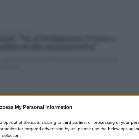
tedì 8 febbraio 2022
ampi: "No al biodigestore. Pronto a
ndidarmi alle amministrative"
onsigliere presenta una interrogazione sulla realizzazione
l'impianto
erdì 13 agosto 2021
arichi abusivi nel fiume Sabato:
ocess My Personal Information
nunciato titolare di un'azienda
to opt-out of the sale, sharing to third parties, or processing of your per
inua l'attività di controllo dei Carabinieri
formation for targeted advertising by us, please use the below opt-out s
 selection.