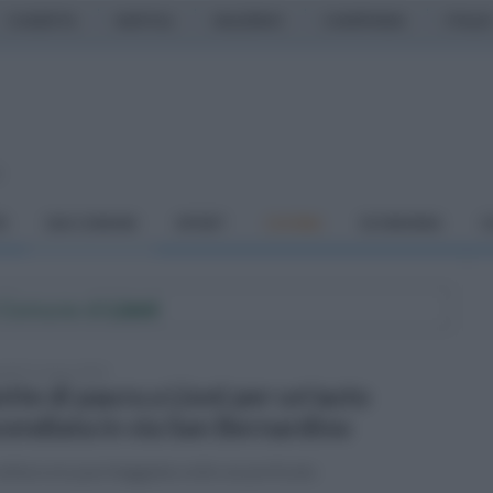
CASERTA
NAPOLI
SALERNO
CAMPANIA
ITALIA
o
À
DAI COMUNI
SPORT
CUCINA
ECONOMIA
C
l Comune di
Lioni
tedì 21 marzo 2023
tte di paura a Lioni per un'auto
cendiata in via San Bernardino
ettura era parcheggiata sotto un porticato