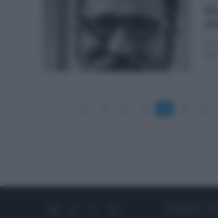
Sc
vi
Il c
spe
«
9
10
11
12
13
14
15
16
CHI SIAMO
C