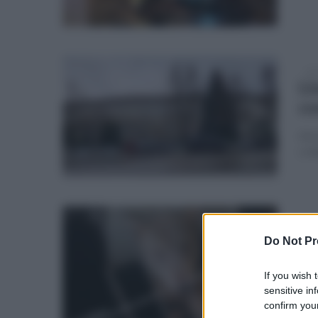
mer
Li
co
Ad e
col
mer
Li
Do Not Pr
su
If you wish 
L'an
sensitive in
confirm your