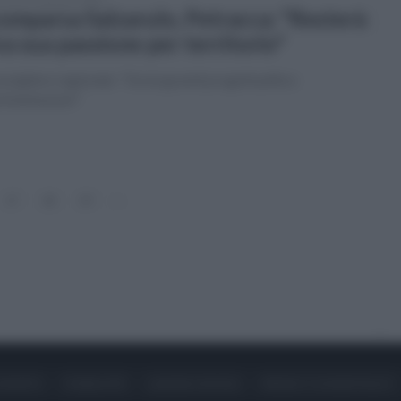
omparsa Salzarulo, Petracca: "Resterà
va sua passione per territorio"
onsigliere regionale: "Da lui grandi progettualità e
rimentazioni"
17
18
19
»
ONTATTI
PUBBLICITÀ
LAVORA CON NOI
PRIVACY / COOKIE POLICY