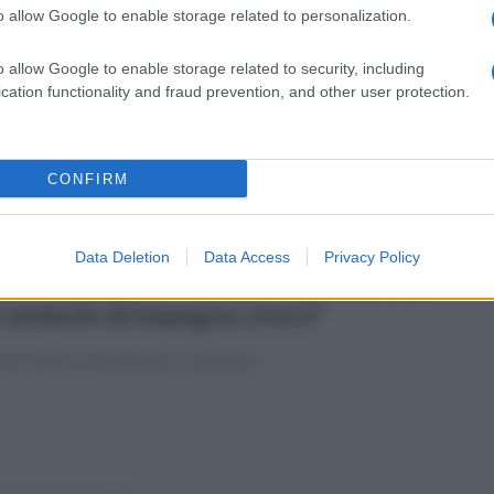
o allow Google to enable storage related to personalization.
edì 16 gennaio 2023
sieme per Avellino e l'Irpinia:
o allow Google to enable storage related to security, including
ettere in sicurezza l'Ofantina"
cation functionality and fraud prevention, and other user protection.
ordoglio per la morte di Mario Salzarulo e il monito alle
tuzioni
CONFIRM
Data Deletion
Data Access
Privacy Policy
enica 15 gennaio 2023
rte Salzarulo, Maraia: "Irpinia perde
 simbolo di impegno civico"
ota dell'ex parlamentare avellinese
enica 15 gennaio 2023