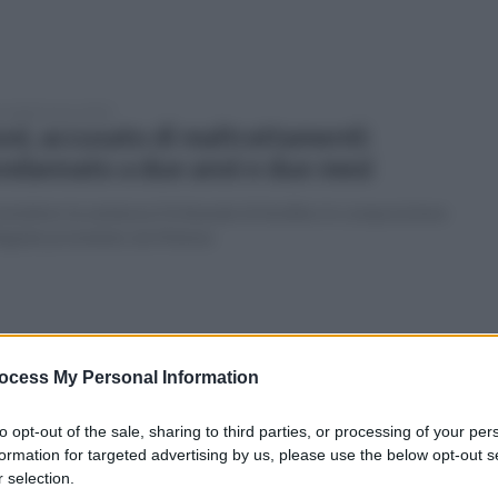
coledì 8 marzo 2023
oni, accusato di maltrattamenti:
ndannato a due anni e due mesi
mettere la sentenza il tribunale di Avellino in composizione
legiale presieduto da Melone
coledì 1 marzo 2023
oni, giovane lupo salvato
ocess My Personal Information
ll'Ofantina: aveva le zampe fratturate
to opt-out of the sale, sharing to third parties, or processing of your per
imale è stato ritrovato sotto il Ponte Ofanto
formation for targeted advertising by us, please use the below opt-out s
 selection.