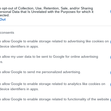
o opt-out of Collection, Use, Retention, Sale, and/or Sharing
ersonal Data that Is Unrelated with the Purposes for which it
vedì 2 febbraio 2023
lected.
oni, adescato sul social si spoglia: poi il
Out
catto. Denunciato 25enne
consents
3enne di Lioni finisce nel ricatto on line. Denunciato un
nne straniero
o allow Google to enable storage related to advertising like cookies on
evice identifiers in apps.
o allow my user data to be sent to Google for online advertising
s.
tedì 17 gennaio 2023
ultimo saluto a Mario Salzarulo:
to allow Google to send me personalized advertising.
mani i funerali nella sua Lioni
o allow Google to enable storage related to analytics like cookies on
ni i funerali nella chiesa madre alle 15
evice identifiers in apps.
o allow Google to enable storage related to functionality of the website