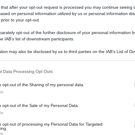
 that after your opt-out request is processed you may continue seeing i
ased on personal information utilized by us or personal information dis
 prior to your opt-out.
vedì 23 febbraio 2023
rade, Ricciardi: "Anas prosegua
rately opt-out of the further disclosure of your personal information by
nitoraggio viadotto Fondo Valle
he IAB’s list of downstream participants.
le"
tion may also be disclosed by us to third parties on the IAB’s List of 
ccupa la frana lungo la statale 691
 that may further disclose it to other third parties.
 that this website/app uses one or more Google services and may gath
l Data Processing Opt Outs
including but not limited to your visit or usage behaviour. You may click 
 to Google and its third-party tags to use your data for below specifi
o opt-out of the Sharing of my personal data.
tedì 21 febbraio 2023
ogle consent section.
oni, omicidio Della Vecchia: riduzione
In
 appello per il fratello maggiore
o opt-out of the Sale of my Personal Data.
In
icidio a Lioni nel 2020, condanna da 5 anni e 4 mesi a 4 anni,
si e 10 giorni
to opt-out of processing my Personal Data for Targeted
ing.
In