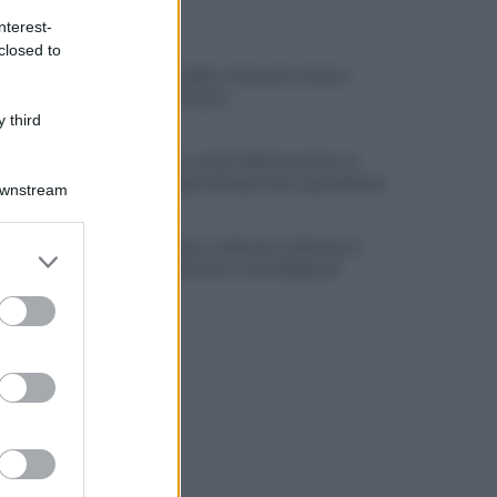
ULTIME NOTIZIE
nterest-
closed to
Montoro, addio a Gerardo Caruso:
comunità in lutto
 third
Maltempo, scatta l'allerta meteo: in
arrivo temporali improvvisi e grandinate
Downstream
Grande Sarno, confronto a Montoro:
er and store
"Subito confronto con la Regione"
to grant or
ed purposes