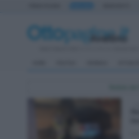
PRIMA PAGINA
AVELLINO
BENEVENTO
Sabato 8 Agosto 2026
| Direttore Editoriale:
Antonio Sass
HOME
POLITICA
CRONACA
ATTUALIT
Notizie da
mar
No
in
La v