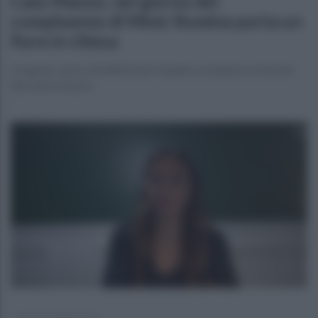
Caso Manzo, nel giorno del
compleanno di Mimì: Romina porta un
fiore in chiesa
Un gesto carico di affetto per il padre scomparso ormai da
due anni e mezzo
giovedì 29 giugno 2023