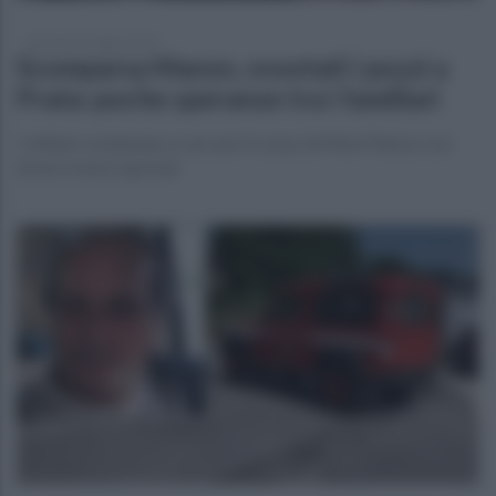
giovedì 19 ottobre 2023
Scomparsa Manzo, svuotati i pozzi a
Prata: poche speranze tra i familiari
I militari continuano a cercare il corpo di Mimì Manzo con
droni e mezzi speciali