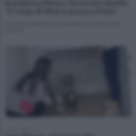
Scomparsa Manzo, l’avvocato Gentile:
"il Corpo di Mimì è ancora a Prata"
Il presidente dell’associazione Penelope ha chiesto nuove
ispezioni
sabato 1 luglio 2023