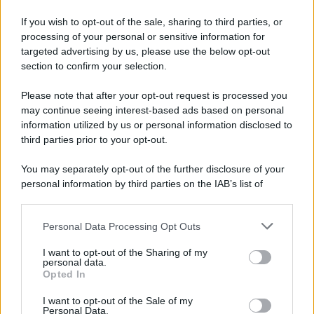
Lioni, decesso Sakil: la salma è arrivata al cimitero
If you wish to opt-out of the sale, sharing to third parties, or
dopo due mesi dal decesso
processing of your personal or sensitive information for
targeted advertising by us, please use the below opt-out
section to confirm your selection.
Avellino Basket: conferma per Curcio nello staff
tecnico
Please note that after your opt-out request is processed you
may continue seeing interest-based ads based on personal
information utilized by us or personal information disclosed to
third parties prior to your opt-out.
You may separately opt-out of the further disclosure of your
personal information by third parties on the IAB’s list of
downstream participants.
Personal Data Processing Opt Outs
This information may also be disclosed by us to third parties
on the IAB’s List of Downstream Participants that may further
I want to opt-out of the Sharing of my
disclose it to other third parties.
personal data.
Opted In
Please note that this website/app uses one or more Google
services and may gather and store information including but
I want to opt-out of the Sale of my
Personal Data.
not limited to your visit or usage behaviour. You may click to