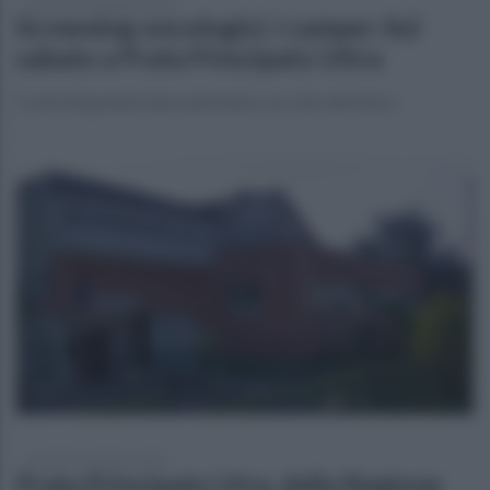
martedì 26 settembre 2023
Screening oncologici, i camper Asl
sabato a Prata Principato Ultra
Controlli gratuiti alla mammella e al collo dell'utero
martedì 5 settembre 2023
Prata Principato Utra, dalla Regione