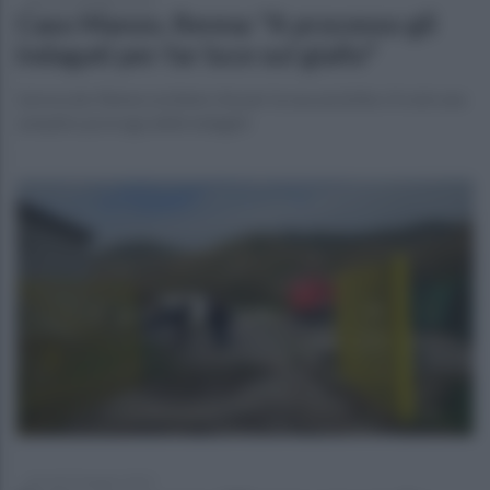
Caso Manzo, Renna: "A processo gli
indagati per far luce sul giallo"
L’avvocato Renna sostiene che per la sua assistita c’è solo una
semplice proroga delle indagini
giovedì 22 giugno 2023