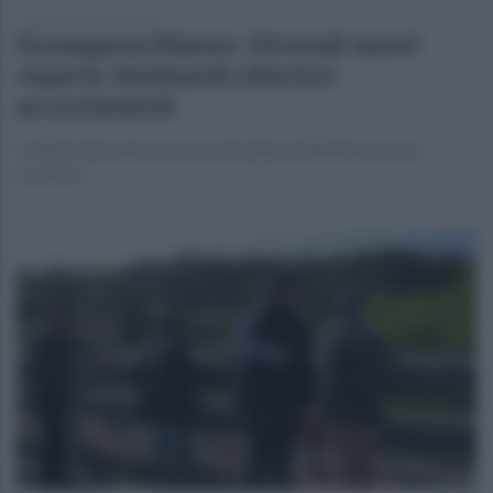
giovedì 19 ottobre 2023
Scomparsa Manzo: ritrovati nuovi
reperti, imminenti ulteriori
accertamenti
I militari dovranno nei prossimi giorni effettuare nuove
verifiche