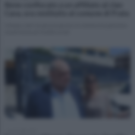
Bene confiscato a un affiliato al clan
Cava, ora restituito al comune di Prata
Il Sindaco del Comune ha espresso la volontà di acquisizione
al patrimonio per finalità sociali
lunedì 3 luglio 2023