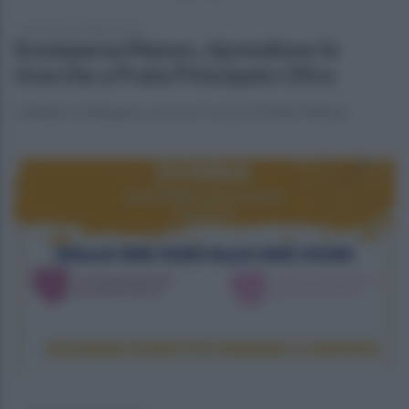
mercoledì 18 ottobre 2023
Scomparsa Manzo, riprendono le
ricerche a Prata Principato Ultra
I militari continuano a cercare il corpo di Mimì Manzo