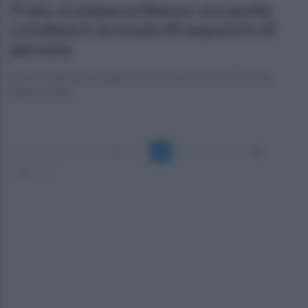
Prata, scomparsa Manzo: ora anche
Loredana è accusata di sequestro di
persona
Accuse identiche a quelle mosse nei confronti di Romina,
figlia di Mimì
«
1
2
3
4
5
6
7
8
9
10
11
»