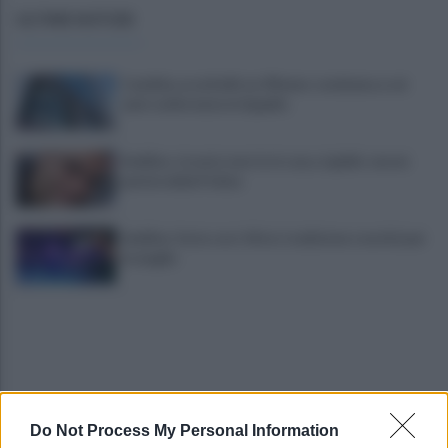
ULTIME NOTIZIE
Candida, accoltellò un 39enne: condanna a sei
anni confermata in Appello
Avellino, trovato morto in casa, è giallo: nuove
perizie della Polizia
Avellino: festa con i tifosi, tradizione e novità per
le maglie
Do Not Process My Personal Information