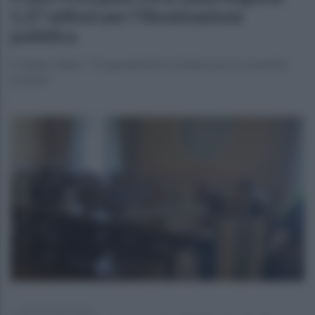
1,27 milioni per l'illuminazione
pubblica
Il sindaco Blasi: "Un grandissimo risultato per la comunità
pratese"
martedì 4 luglio 2023