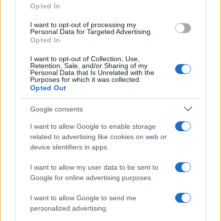
Opted In
grant or deny consent to Google and its third-party tags to
use your data for below specified purposes in below Google
I want to opt-out of processing my
consent section.
Personal Data for Targeted Advertising.
Opted In
I want to opt-out of Collection, Use,
Retention, Sale, and/or Sharing of my
Personal Data that Is Unrelated with the
Purposes for which it was collected.
Opted Out
Google consents
I want to allow Google to enable storage
related to advertising like cookies on web or
device identifiers in apps.
I want to allow my user data to be sent to
Google for online advertising purposes.
I want to allow Google to send me
personalized advertising.