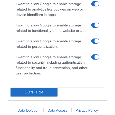
I want to allow Google to enable storage
related to analytics like cookies on web or
device identifiers in apps.
I want to allow Google to enable storage
related to functionality of the website or app.
I want to allow Google to enable storage
related to personalization.
CHI SIAMO
CONTATTI
PUBBLICITÀ
LAVORA CON NOI
I want to allow Google to enable storage
PRIVACY / COOKIE POLICY
PREFERENZE PRIVACY
related to security, including authentication
functionality and fraud prevention, and other
OTTO CHANNEL
user protection.
Registrazione del Tribunale di Avellino n. 331 del 23/11/1995
CONFIRM
Iscritto al Registro degli Operatori di Comunicazione n. 37512
© Riproduzione Riservata – Ne è consentita esclusivamente una
riproduzione parziale con citazione della fonte corretta
www.ottopagine.it
Data Deletion
Data Access
Privacy Policy