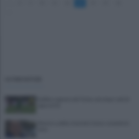
«
8
9
10
11
12
13
14
15
16
»
ULTIME NOTIZIE
Avellino superato dal Torino solo dopo i calci di
rigore (2-4)
Montoro, addio a Gerardo Caruso: comunità in
lutto