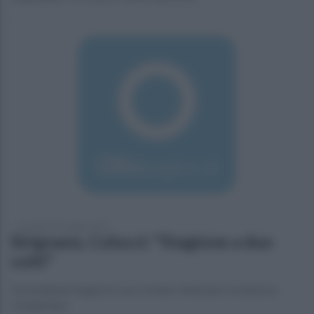
mercoledì 20 maggio 2015
Sirignano, Colucci: "Stagione a due
volti"
Il presidente elogia la rosa e mister Vasta per la salvezza
conquistata