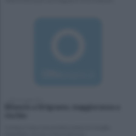
Vittorie interne per Leon Sirignano e Virtus Volturara
sabato 23 maggio 2015
Bilancio a Sirignano, maggioranza a
rischio
Il sindaco Colucci non avrebbe i numeri in Consiglio.
Napolitano: «A casa, si ritorni alle urne»