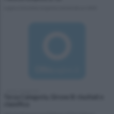
La gara si dovrebbe recuperare martedi alle ore 18.00
domenica 24 maggio 2015
Terza Categoria, Girone B: risultati e
classifica