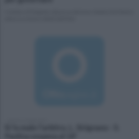
Il sindaco di Sirignano alla prova del nove. Intanto Del Mastro
attacca su tasse e debiti dell'Ente
domenica 14 giugno 2015
Si fa male l'arbitro, L. Sirignano - S.
Paolina sospesa al 18'