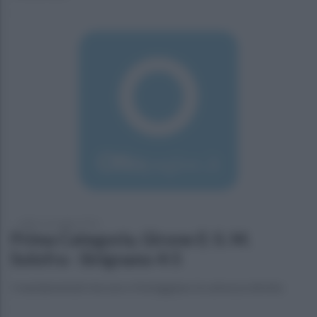
sabato 16 maggio 2015
Prima Categoria, Girone E: S. M.
Solofra - Sirignano 4-5
I mandamentali vincono e festeggiano la salvezza diretta