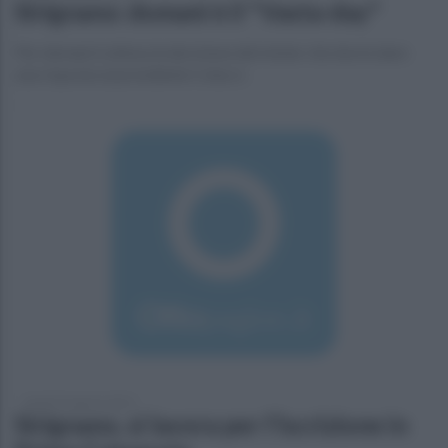
Sirignano: domani è il "Vasta-day"
Per domani è attesa la decisione del mister che dovrà dare
una risposta al presidente Colucci.
lunedì 24 agosto 2015
Sirignano, si lavora per l'iscrizione in