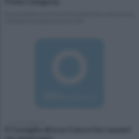
Prima Categoria
Resta in dubbio la conferma di Pasquale Vasta, nella prossima
settimana è in programma un incontro
mercoledì 29 luglio 2015
Il Consiglio dirà se Colucci ha i numeri
per governare