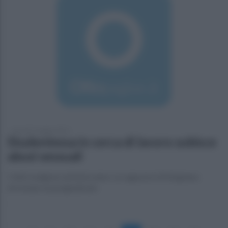
giovedì 7 maggio 2015
Studentessa in cerca di lavoro subisce
abusi sessuali
I fatti risalgono ad inizio anno. La ragazza è di Sirignano.
Arrestato un pregiudicato