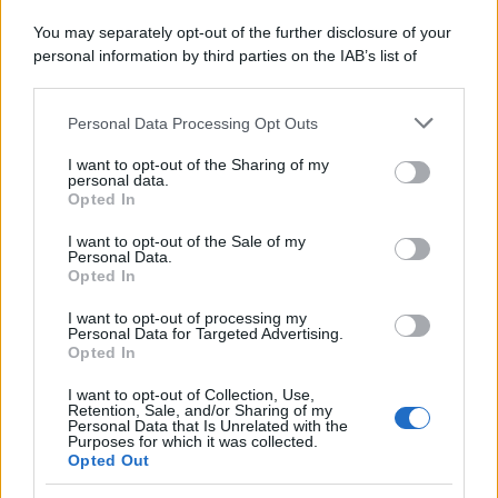
You may separately opt-out of the further disclosure of your
personal information by third parties on the IAB’s list of
downstream participants.
Personal Data Processing Opt Outs
This information may also be disclosed by us to third parties
on the IAB’s List of Downstream Participants that may further
I want to opt-out of the Sharing of my
disclose it to other third parties.
personal data.
Opted In
Please note that this website/app uses one or more Google
services and may gather and store information including but
I want to opt-out of the Sale of my
Personal Data.
not limited to your visit or usage behaviour. You may click to
Opted In
grant or deny consent to Google and its third-party tags to
use your data for below specified purposes in below Google
I want to opt-out of processing my
consent section.
Personal Data for Targeted Advertising.
Opted In
I want to opt-out of Collection, Use,
Retention, Sale, and/or Sharing of my
Personal Data that Is Unrelated with the
Purposes for which it was collected.
Opted Out