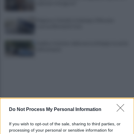
irpini per il 16 agosto"
Mugnano, Omicidio Colalongo: il Riesame
scarcera Bernando Cava
Avellino, il mistero della morte di Sergio: la verità
dall'autopsia
Do Not Process My Personal Information
È ufficiale, accordo chiuso: Ferragosto ad Avellino
con BigMama e The Kolors
If you wish to opt-out of the sale, sharing to third parties, or
processing of your personal or sensitive information for