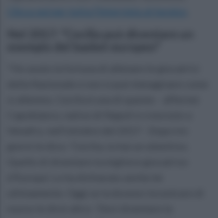
Clicca qui per tutta l'intervista al tecnico
.
Nel 2017: "Cecilia può diventare un
esempio del basket europeo"
"Ho avuto la fortuna di allenare le giocatrici
della Nazionale e non si può immaginare come
si allenino. Cecilia è una di queste. - affermò
Capobianco, nativo di Napoli e cresciuto a
Venafro, nell'ottobre del 2017 - Dopo tre
giorni le dico: 'Cecilia, tu hai un obiettivo.
Quello di diventare la migliore giocatrice
d'Europa'. Lo ha dichiarato anche lei
ultimamente. Oggi se la dovessi incontrare di
nuovo le direi altro: 'Devi diventare la