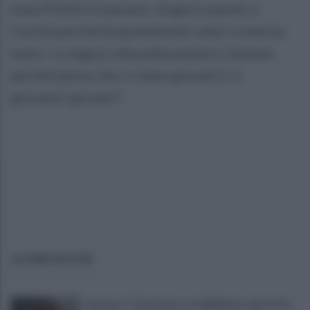
stata Pollini in passato. Auguro questo a
Cecilia perché ha grandissimi valori e merita
tanto. Lo auguro alla pallacanestro italiana
perché penso che ci siano giocatrici e
giocatori giovani".
ULTIME NOTIZIE
Cipriano: "I The Kolors con BigMama e gli artisti