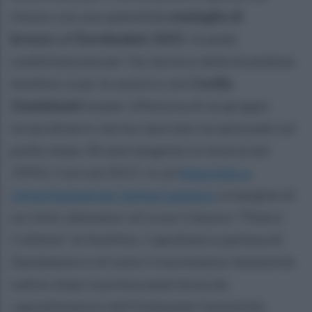
chiuso con una splendida
medaglia di
bronzo
all'
Eurobasket
2025
. Grande
soddisfazione per l'ex tecnico della Scandone
Avellino e per le azzurre con
Cecilia
Zandalasini
leader offensiva di un gruppo
straordinario che ha riportato la nazionale sul
podio dopo 30 anni (argento in Grecia nel
1995). Così nel 2017, in un'
intervista a
OttoChannel per SottoCanestro
a margine di
un clinic allenatori al Liceo Classico "Pietro
Colletta" di Avellino, Capobianco parlava di
Zandalasini e di tutto il movimento femminile
subito dopo la prima esperienza da
capoallenatore dell'Italbasket femminile.