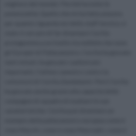
migliore del mondo'. Perché ha tutte le
potenzialità. Quello che mi ha fatto piacere,
per quanto riguarda noi dello staff tecnico, è
stato il cercare di far diventare Cecilia
protagonista a un livello incredibile che sono
gli Europei di Pallacanestro. Cecilia ha giocato
tanti minuti, ha giocato i palloni più
importanti, l'ultimo canestro contro la
Lettonia è di Cecilia Zandalasini. Però Cecilia
ha giocato anche grazie alla capacità delle
compagne di squadra di esaltare le sue
caratteristiche. Cecilia può diventare un
esempio della pallacanestro europea come è
stata Macchi, come è stata Masciadri, come è