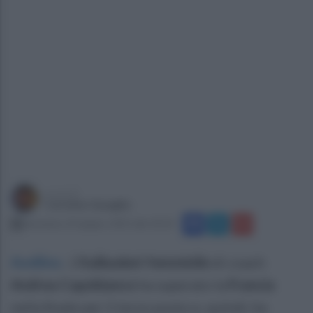
a cura di
Carmine Quaglia
domenica 29 giugno 2025 alle 18:18
Avellino
.
L'
Italbasket femminile
di coach
Andrea Capobianco
ha superato la
Francia
nella finale per il terzo posto e, quindi, ha