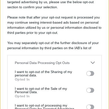
Addio a Giuseppe Marchioro: allenò l'Avellino in
targeted advertising by us, please use the below opt-out
Serie A nel 1982
section to confirm your selection.
Please note that after your opt-out request is processed you
may continue seeing interest-based ads based on personal
information utilized by us or personal information disclosed to
third parties prior to your opt-out.
You may separately opt-out of the further disclosure of your
personal information by third parties on the IAB’s list of
downstream participants.
Personal Data Processing Opt Outs
This information may also be disclosed by us to third parties
on the IAB’s List of Downstream Participants that may further
I want to opt-out of the Sharing of my
disclose it to other third parties.
personal data.
Opted In
Please note that this website/app uses one or more Google
services and may gather and store information including but
I want to opt-out of the Sale of my
Personal Data.
not limited to your visit or usage behaviour. You may click to
Opted In
grant or deny consent to Google and its third-party tags to
use your data for below specified purposes in below Google
I want to opt-out of processing my
consent section.
Personal Data for Targeted Advertising.