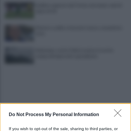
Avellino superato dal Torino solo dopo i calci di
rigore (2-4)
Montoro, addio a Gerardo Caruso: comunità in
lutto
Maltempo, scatta l'allerta meteo: in arrivo
temporali improvvisi e grandinate
Do Not Process My Personal Information
Grande Sarno, confronto a Montoro: "Subito
confronto con la Regione"
If you wish to opt-out of the sale, sharing to third parties, or