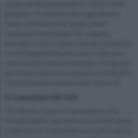
campo con la prima squadra e l'under 19 nel
weekend. "Si comunica che le gare Sandro
Abate - L84 (Serie A) e Sandro Abate -
Casertana Fustal (Under 19), a seguito
dell'improvvisa scomparsa del vice presidente
Jean Philippe Melillo del nostro Club, sono
state rinviate a data da destinarsi. Si ringrazia
per la sensibilità e la vicinanza le società L84 e
Casertana Futsal e la Divisione Calcio a 5".
Il comunicato del club
"Si è spento il nostro vicepresidente Jean
Philippe Melillo, lasciando un profondo vuoto
in tutti noi, un irreparabile motivo di tristezza.