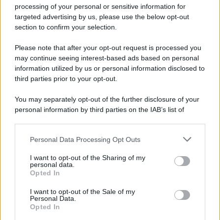
processing of your personal or sensitive information for
Spaccio di droga a Roma, 13 arresti: nei guai
targeted advertising by us, please use the below opt-out
anche un 26enne avellinese
section to confirm your selection.
Please note that after your opt-out request is processed you
may continue seeing interest-based ads based on personal
information utilized by us or personal information disclosed to
third parties prior to your opt-out.
You may separately opt-out of the further disclosure of your
personal information by third parties on the IAB’s list of
downstream participants.
Personal Data Processing Opt Outs
This information may also be disclosed by us to third parties
on the IAB’s List of Downstream Participants that may further
I want to opt-out of the Sharing of my
disclose it to other third parties.
personal data.
Opted In
Please note that this website/app uses one or more Google
services and may gather and store information including but
I want to opt-out of the Sale of my
Personal Data.
not limited to your visit or usage behaviour. You may click to
Opted In
grant or deny consent to Google and its third-party tags to
use your data for below specified purposes in below Google