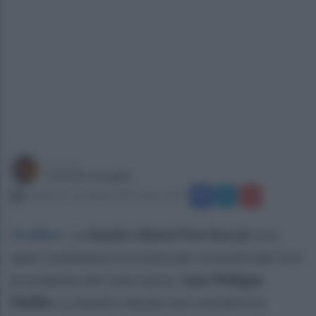
a cura di
Carmine Quaglia
venerdì 21 novembre 2025 alle 11:44
Avellino
.
La
Sandro Abate Five Soccer
e lo
sport avellinese è in lutto per la morte del vice
presidente del club irpino,
Jean Philippe
Melillo
. La Sandro Abate non scenderà in