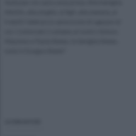
Nulla per noi sarà come prima. Alla famiglia
Melillo, alla moglie, ai figli, alla mamma, ai
fratelli l'abbraccio amorevole di ognuno di
noi. Costernati ci uniamo al vostro dolore.
Massimo e Paola Abate, la famiglia Abate,
tutto il Gruppo Abate".
ULTIME NOTIZIE