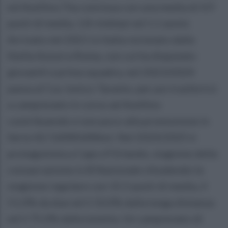
ed Avellino l’ha conclusa con una media di 4.9
punti di media, 1.8 rimblazi ed 1.1 assist.
Arrivato nel 2021 in Italia reclutato dalla
Stella Azzurra Roma, con cui ha disputato
giovanili e prima squadra, nel 2023/2024
passa al Cus Jonico Taranto, per poi trasferirsi
a campionato in corso ad Avellino
contribuendo e non poco alla promozione in
Serie A2 OdlWildWest. Nel 2024/2025 è
protagonista a Capo d’Orlando, stagione della
consacrazione in B Nazionale chiudendo la
stagione regolare con 15.5 punti di media, il
51.0% da due ed il 33.0% dalla lunga distanza
ed il 75.0% dalla lunetta. Un campionato di