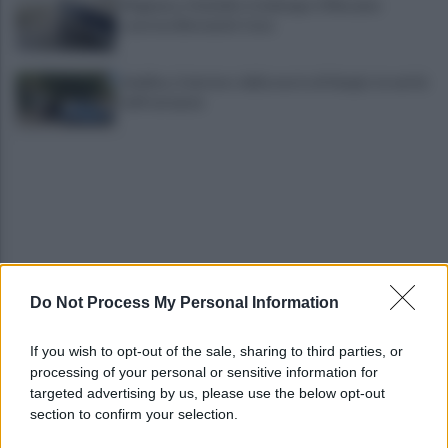
Mugnano, Omicidio Colalongo: il Riesame
scarcera Bernando Cava
Avellino, il mistero della morte di Sergio: la verità
dall'autopsia
Do Not Process My Personal Information
È ufficiale, accordo chiuso: Ferragosto ad Avellino
con BigMama e The Kolors
If you wish to opt-out of the sale, sharing to third parties, or
processing of your personal or sensitive information for
Addio a Giuseppe Marchioro: allenò l'Avellino in
targeted advertising by us, please use the below opt-out
Serie A nel 1982
section to confirm your selection.