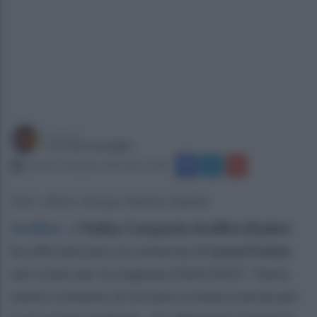
a cura di
Carmine Quaglia
venerdì 12 giugno 2026 alle 12:00
Foto: ufficio stampa Avellino Basket
Avellino
.
L
'Halley Campania Avellino Basket
ha ufficializzato la conferma di
Lucas Fresno
nel roster per la stagione 2026/2027. "Sono
molto contento di tornare in biancoverde per