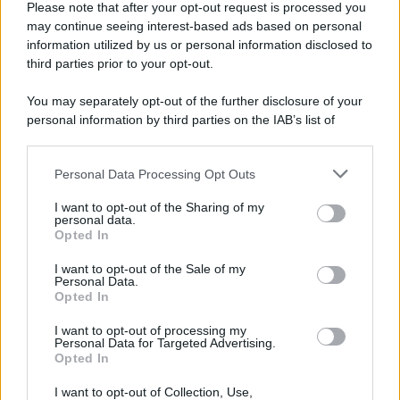
Please note that after your opt-out request is processed you
may continue seeing interest-based ads based on personal
information utilized by us or personal information disclosed to
third parties prior to your opt-out.
You may separately opt-out of the further disclosure of your
personal information by third parties on the IAB’s list of
downstream participants.
Personal Data Processing Opt Outs
This information may also be disclosed by us to third parties
on the IAB’s List of Downstream Participants that may further
I want to opt-out of the Sharing of my
disclose it to other third parties.
personal data.
Opted In
Please note that this website/app uses one or more Google
services and may gather and store information including but
I want to opt-out of the Sale of my
Personal Data.
not limited to your visit or usage behaviour. You may click to
Opted In
grant or deny consent to Google and its third-party tags to
use your data for below specified purposes in below Google
I want to opt-out of processing my
consent section.
Personal Data for Targeted Advertising.
Opted In
I want to opt-out of Collection, Use,