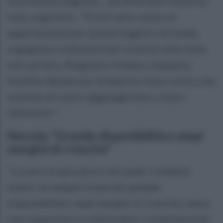
la prossima stagione. - ha affermato l'esterno
italo-argentino - Provo tanto senso di
appartenenza per questa maglia e mi rende
orgoglioso indossarla per la terza volta nella
mia carriera. Ringrazio l’Halley Campania
Avellino Basket per la fiducia e sono sicuro che
assieme al coach raggiungeremo i nostri
obbiettivi".
Nevola: "Grande disponibilità e ampi
margini di crescita"
"Lucas è un giocatore nel quale crediamo
molto: ha sempre mostrato grande
disponibilità e ampi margini di crescita, senza
mai risparmiarsi e mettendosi costantemente