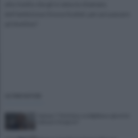
alto livello che gli è valsa la chiamata
dell’ambiziosa Givova Scafati, per poi passare
ad Avellino".
ULTIME NOTIZIE
Cipriano: "I The Kolors con BigMama e gli artisti
irpini per il 16 agosto"