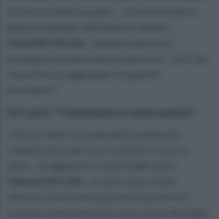
al servizio della squadra. - ha sottolineato il
general manager dell'Avellino Basket,
Antonello Nevola
- Abbiamo deciso di
proseguire insieme questo percorso, certi che
riusciremo a raggiungere traguardi
prestigiosi"
Di Carlo: "Continuità e motivazioni"
"Percorriamo la strada della continuità
rispetto ad un percorso iniziato lo scorso
anno. - ha aggiunto il coach degli irpini,
Gennaro Di Carlo
- Lucas è stato molto
efficace, anche nelle gare dei playoff ed il
ricordo va alla vittoria in casa contro Bologna.