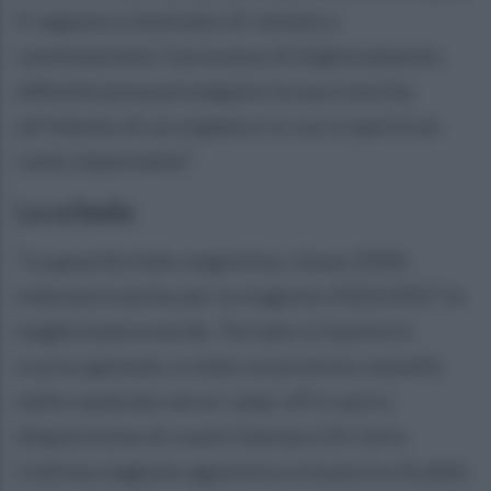
Il ragazzo è motivato di restare e
continueremo il processo di miglioramento,
affinché possa proseguire la sua crescita,
all’intento di un organico in cui ricoprirà un
ruolo importante".
La scheda
"La guardia italo-argentina, classe 2004,
indosserà anche per la stagione 2026/2027 la
maglia biancoverde. Tornato in Irpinia lo
scorso gennaio, è stato un prezioso tassello
nella cavalcata verso i play-off e sarà a
disposizione di coach Gennaro Di Carlo.
L’ultima stagione agonistica vissuta tra Scafati