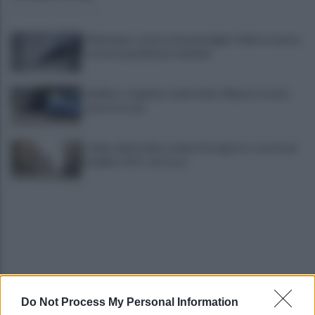
Maltempo, scatta nel pomeriggio l'allerta meteo:
in arrivo grandinate e fulmini
Avellino, tragedia a viale Italia: 40enne trovato
morto in casa
Caldo, allerta fino a dopo Ferragosto: record ad
Avellino: 45° C al Corso
Do Not Process My Personal Information
Mugnano, omicidio Colalongo: Woodcock