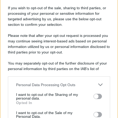
deposita nuove intercettazioni al Riesame
If you wish to opt-out of the sale, sharing to third parties, or
processing of your personal or sensitive information for
Il Comune trova la soluzione: BigMama e The
targeted advertising by us, please use the below opt-out
Kolors per salvare il concerto
section to confirm your selection.
Please note that after your opt-out request is processed you
may continue seeing interest-based ads based on personal
information utilized by us or personal information disclosed to
third parties prior to your opt-out.
You may separately opt-out of the further disclosure of your
personal information by third parties on the IAB’s list of
downstream participants.
Personal Data Processing Opt Outs
This information may also be disclosed by us to third parties
on the IAB’s List of Downstream Participants that may further
I want to opt-out of the Sharing of my
disclose it to other third parties.
personal data.
Opted In
Please note that this website/app uses one or more Google
services and may gather and store information including but
I want to opt-out of the Sale of my
Personal Data.
not limited to your visit or usage behaviour. You may click to