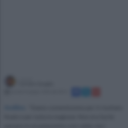
a cura di
Carmine Quaglia
martedì 16 giugno 2026 alle 00:11
Avellino
.
"Siamo contentissimo per il risultato
finale e per tutta la stagione. Non era facile
passare in un palazzetto così caldo, ma i