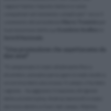
ragazzi hanno risposto bene e si sono
compattati nel momento complicato": ecco il
commento del presidente
Marco Trasente
per
la promozione della sua
Scandone Avellino
in
Serie B Nazionale
.
"Una promozione che aspettavamo da
due anni"
"Il campionato è stato altalenante fino a
dicembre, avevamo perso gare in malo modo e
occorreva dare una scossa. Il campo ci ha dato
ragione. - ha aggiunto il massimo dirigente
della società irpina. Andrea Iannicelli è stato
decisivo dentro e fuori dal campo. Matteo