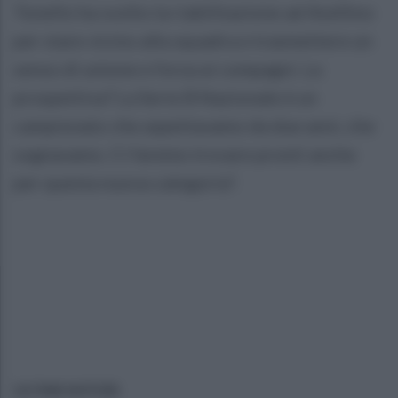
Tonello ha svolto la riabilitazione ad Avellino
per stare vicino alla squadra e trasmettere un
senso di unione e forza ai compagni. La
prospettiva? La Serie B Nazionale è un
campionato che aspettavamo da due anni, che
sognavamo. Ci faremo trovare pronti anche
per questa nuova categoria".
ULTIME NOTIZIE