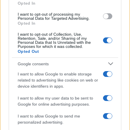
Opted In
grant or deny consent to Google and its third-party tags to
use your data for below specified purposes in below Google
I want to opt-out of processing my
consent section.
Personal Data for Targeted Advertising.
Opted In
I want to opt-out of Collection, Use,
Retention, Sale, and/or Sharing of my
Personal Data that Is Unrelated with the
Purposes for which it was collected.
Opted Out
Google consents
I want to allow Google to enable storage
related to advertising like cookies on web or
device identifiers in apps.
I want to allow my user data to be sent to
Google for online advertising purposes.
I want to allow Google to send me
personalized advertising.