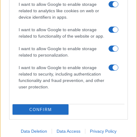
I want to allow Google to enable storage
related to analytics like cookies on web or
device identifiers in apps.
I want to allow Google to enable storage
related to functionality of the website or app.
I want to allow Google to enable storage
CHI SIAMO
CONTATTI
PUBBLICITÀ
LAVORA CON NOI
related to personalization.
PRIVACY / COOKIE POLICY
PREFERENZE PRIVACY
I want to allow Google to enable storage
OTTO CHANNEL
related to security, including authentication
functionality and fraud prevention, and other
user protection.
Registrazione del Tribunale di Avellino n. 331 del 23/11/1995
Iscritto al Registro degli Operatori di Comunicazione n. 37512
© Riproduzione Riservata – Ne è consentita esclusivamente una
CONFIRM
riproduzione parziale con citazione della fonte corretta
www.ottopagine.it
Data Deletion
Data Access
Privacy Policy