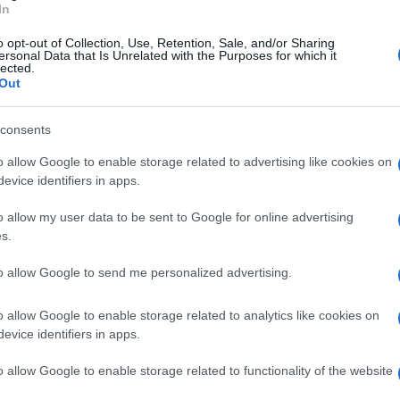
i, assente per motivi familiari.
In
o opt-out of Collection, Use, Retention, Sale, and/or Sharing
 Banchi"
ersonal Data that Is Unrelated with the Purposes for which it
lected.
Out
ia carriera. Purtroppo le condizioni che mi
uesta finestra sono quelle che sono, ma il
consents
 con il lavoro svolto nei raduni precedenti,
o allow Google to enable storage related to advertising like cookies on
r allargare il più possibile il gruppo di
evice identifiers in apps.
entale. - ha spiegato il tecnico irpino ai
o allow my user data to be sent to Google for online advertising
nostante le tante assenze, siamo riusciti a
s.
l solco tracciato da coach Banchi e da Gigi
to allow Google to send me personalized advertising.
disomogeneità, questi ragazzi sono diventati
o allow Google to enable storage related to analytics like cookies on
di Valanciunas o del quintetto piccolo, la
evice identifiers in apps.
o nel corso della partita".
o allow Google to enable storage related to functionality of the website
 nostri ragazzi"