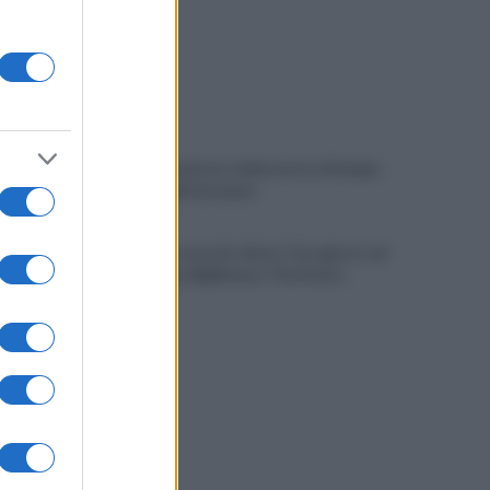
Avellino, il mistero della morte di Sergio:
la verità dall'autopsia
È ufficiale, accordo chiuso: Ferragosto ad
Avellino con BigMama e The Kolors