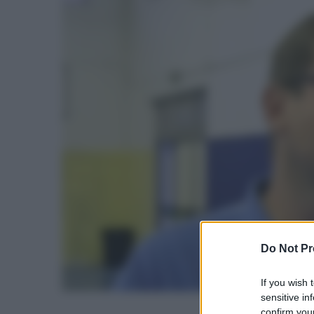
Do Not Pr
If you wish 
sensitive in
confirm your