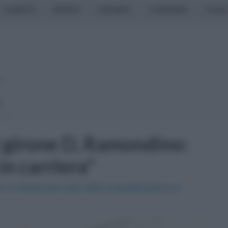
CASERTA
NAPOLI
SALERNO
CAMPANIA
ITALIA
o
I
l girone D, Ramondino:
in carriera"
e la Nazionale nelle sfide di qualificazione al