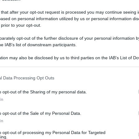
 that after your opt-out request is processed you may continue seeing i
ased on personal information utilized by us or personal information dis
 prior to your opt-out.
rately opt-out of the further disclosure of your personal information by
he IAB’s list of downstream participants.
tion may also be disclosed by us to third parties on the IAB’s List of 
 that may further disclose it to other third parties.
 that this website/app uses one or more Google services and may gath
l Data Processing Opt Outs
including but not limited to your visit or usage behaviour. You may click 
 to Google and its third-party tags to use your data for below specifi
o opt-out of the Sharing of my personal data.
uglio 2026 alle 16:37
ogle consent section.
In
 e chiude il girone D al primo posto davanti ai
o opt-out of the Sale of my Personal Data.
In
cazione al Mondiale. Striscia di cinque vittorie
r coach
Marco Ramondino
, capo allenatore
to opt-out of processing my Personal Data for Targeted
ing.