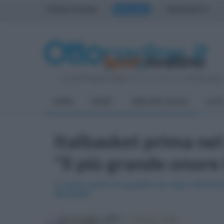
PRIMA PAGINA
AVELLINO
BENEVENTO
Venerdì 7 Agosto 2026
| Direttore Editoriale:
Antonio Sass
HOME
SPORT
AVELLINO CALCIO
ALTR
Italbasket prima ne
"Il più grande onore 
Il coach irpino ha guidato da capo allenator
Mondiale