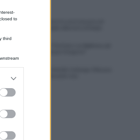
ULTIME NOTIZIE
nterest-
closed to
Trovato morto in casa in una pozza di
sangue: il giallo della morte di Sergio
 third
Cipriano: "I The Kolors con BigMama e gli
artisti irpini per il 16 agosto"
Downstream
Mugnano, Omicidio Colalongo: il Riesame
er and store
scarcera Bernando Cava
to grant or
ed purposes