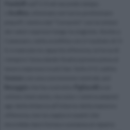
Pandolfi
sull'1-0 nel secondo tempo.
L'
Avellino
, eliminato nel turno preliminare
playoff, rientra dal "Ceravolo" con la sintesi
dei valori espressi lungo la stagione. Anche a
Catanzaro, nella sconfitta con il risultato di 3-
0, è mancata la capacità offensiva, la forza di
riempire l'area dando finalizzazione piena al
lavoro espresso in più fasi. Sullo 0-0, subito
Sounas
con una conclusione centrale, poi
Besaggio
che ha costretto
Pigliacelli
a un
ottimo intervento, ma sono i centrocampisti
ago della bilancia all'interno della manovra
offensiva, non la coppia in avanti che
dovrebbe dare forma e sostanza al reparto