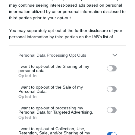
may continue seeing interest-based ads based on personal
information utilized by us or personal information disclosed to
third parties prior to your opt-out.
You may separately opt-out of the further disclosure of your
personal information by third parties on the IAB’s list of
downstream participants.
Personal Data Processing Opt Outs
This information may also be disclosed by us to third parties
on the IAB’s List of Downstream Participants that may further
I want to opt-out of the Sharing of my
disclose it to other third parties.
personal data.
Opted In
Please note that this website/app uses one or more Google
services and may gather and store information including but
I want to opt-out of the Sale of my
Personal Data.
not limited to your visit or usage behaviour. You may click to
Opted In
grant or deny consent to Google and its third-party tags to
use your data for below specified purposes in below Google
I want to opt-out of processing my
consent section.
Personal Data for Targeted Advertising.
Opted In
I want to opt-out of Collection, Use,
Retention, Sale, and/or Sharing of my