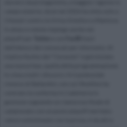
davvero da protagonista, a maggior ragione in
campo esterno, dove nel 2026 ha vinto solo a
Chiavari contro la Virtus Entella e a Mantova.
In attacco niente impiego anche nei
playoff per
Tutino
e con
Favilli
fuori
dall'elenco dei convocati per infortunio. Al
triplice fischio del "Ceravolo" è già iniziata
una nuova fase, quella della programmazione.
In cima a tutti i discorsi c'è il potenziale
rinnovo di Ballardini, con cui l'Avellino ha
centrato la conferma in Cadetteria in
gestione sognando un clamoroso finale di
campionato con un posto playoff meritato:
valore sottolineato con la prova, sì da alti e