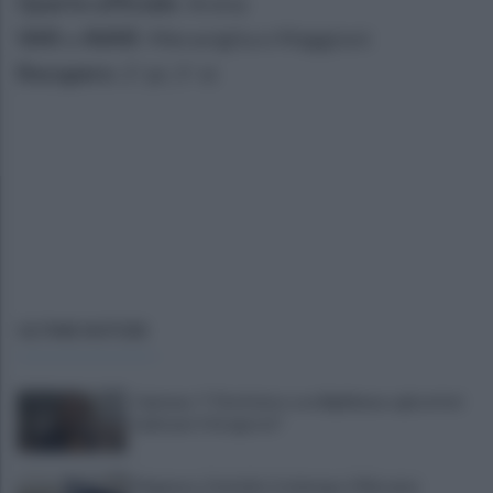
Quarto ufficiale
: Arena
VAR
e
AVAR
: Meraviglia e Maggioni
Recupero
: 2' pt, 5' st
ULTIME NOTIZIE
Cipriano: "I The Kolors con BigMama e gli artisti
irpini per il 16 agosto"
Mugnano, Omicidio Colalongo: il Riesame