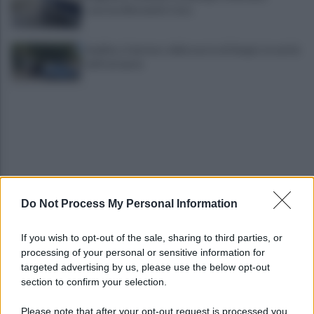
scarcera Bernando Cava
Avellino, il mistero della morte di Sergio: la verità
dall'autopsia
Do Not Process My Personal Information
È ufficiale, accordo chiuso: Ferragosto ad Avellino
con BigMama e The Kolors
If you wish to opt-out of the sale, sharing to third parties, or
processing of your personal or sensitive information for
Addio a Giuseppe Marchioro: allenò l'Avellino in
targeted advertising by us, please use the below opt-out
Serie A nel 1982
section to confirm your selection.
Please note that after your opt-out request is processed you