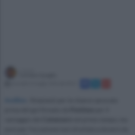
a cura di
Carmine Quaglia
mercoledì 13 maggio 2026 alle 00:53
Avellino
.
Rimpianti per le chance sprecate
prima del gol firmato da
Pontisso
per il
vantaggio del
Catanzaro
nel primo tempo, ma
pure per l'occasione non sfruttata a dovere da