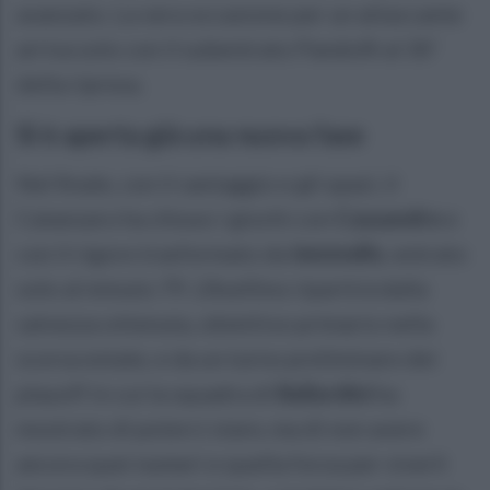
avanzato. La vera occasione per un attaccante
arriva solo con il subentrato Pandolfi al 30'
della ripresa.
Si è aperta già una nuova fase
Nel finale, con il vantaggio e gli spazi, il
Catanzaro ha chiuso i giochi con
Cassandro
e
con il rigore trasformato da
Iemmello
, entrato
solo al minuto 79. L'Avellino ripartirà dalla
salvezza ottenuta, obiettivo primario nella
scorsa estate, e da un turno preliminare dei
playoff in cui la squadra di
Ballardini
ha
mostrato di poterci stare, ma di non avere
ancora quei numeri e quella forza per viverli