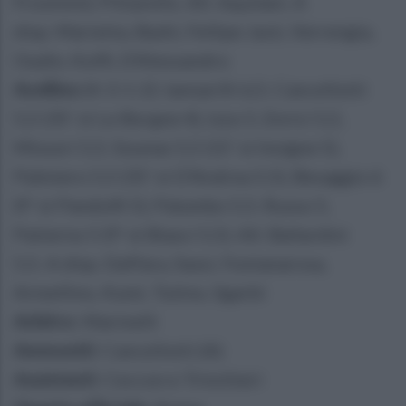
Frosinini); Pittarello. All. Aquilani. A
disp. Marietta, Bashi, Fellipe Jack, Verrengia,
Oudin, Koffi, D'Alessandro
Avellino
(4-3-1-2): Iannarilli 6,5; Cancellotti
5,5 (35' st Le Borgne 4), Izzo 5, Enrici 5,5,
Missori 5,5; Sounas 5,5 (15' st Insigne 5),
Palmiero 5,5 (35' st D'Andrea 5,5), Besaggio 6
(9' st Pandolfi 5); Palumbo 5,5; Russo 5,
Patierno 5 (9' st Biasci 5,5). All. Ballardini
5,5. A disp. Daffara, Sassi, Fontanarosa,
Armellino, Kumi, Tutino, Sgarbi
Arbitro
: Marinelli
Ammoniti
: Cancellotti (A)
Assistenti
: Ceccon e Trinchieri