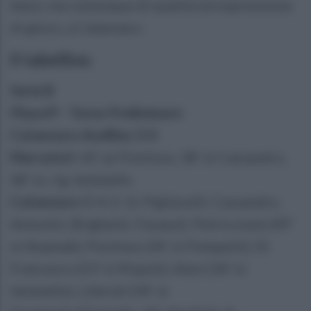
bassi, ma comunque di qualità ed espressione
di gioco, a Catanzaro.
Il tabellino
Serie B
Playoff - Turno Preliminare
Catanzaro-Avellino 3-0
Marcatori
: 42' pt Pontisso, 38' st Cassandro,
48' st. rig. Iemmello
Catanzaro
(3-4-2-1): Pigliacelli; Cassandro,
Antonini, Brighenti; Favasuli, Petriccione (49'
st Nuamah), Pontisso (34' st Pompetti), Di
Francesco (23' st Rispoli); Alesi (34' st
Iemmello), Liberali (34' st