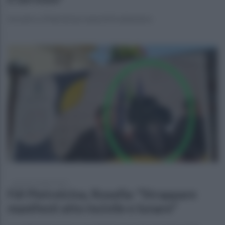
Incontro a Pietrelcina venerdì 8 settembre
giovedì 13 luglio 2023
FdI Pietrelcina, Rosella: "Strappare
manifesti atto incivile e lunare"