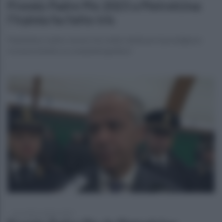
Premio Padre Pio 2023 a Pietrelcina:
l'Irpinia ha fatto tris
Piantedosi, irpino verace, ha voluto dedicare il prestigioso
riconoscimento ai compianti genitori
mercoledì 4 ottobre 2023