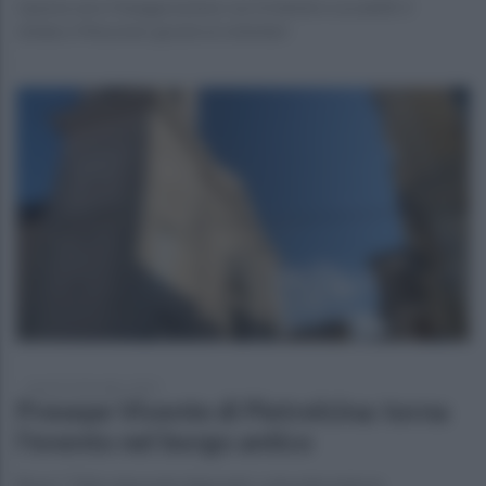
Questa sera l'inaugurazione con il ministro Locatelli. il
sindaco Mazzone: grazie ai volontari
lunedì 26 dicembre 2022
Presepe Vivente di Pietrelcina: torna
l'evento nel borgo antico
Rossi: “Oltre duecento figuranti, coinvolte tutte le