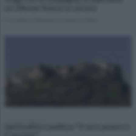
un 29enne finisce in carcere
E' accaduto a Pietrelcina, arrestato un 29enne
mercoledì 30 agosto 2023
Spiritualità e politica: "Il vero potere è
il servizio"