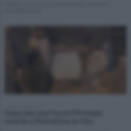
Il sindaco Mazzone: se trend confermato superate le
diecimila presenze
martedì 27 dicembre 2022
Dopo due anni torna il Presepe
vivente a Pietrelcina: le foto