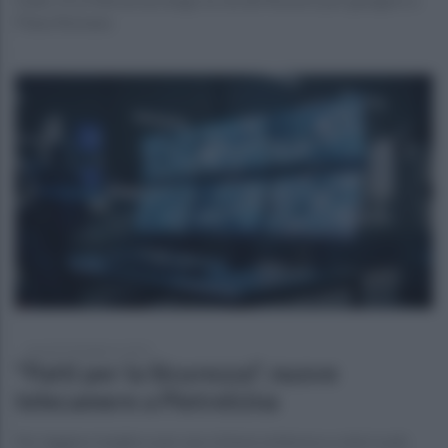
Piana Romana
martedì 28 febbraio 2023
"Patti per la Sicurezza", nuove
telecamere a Pietrelcina
Per leggere targhe e per una visione notturna a colori e più