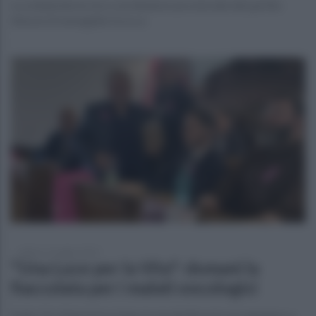
La solidarietà al vice coordinatore provinciale del partito
Alessio Ermenegildo Scocca
sabato 27 maggio 2023
"Una Luce per la Vita": domani la
fiaccolata per i malati oncologici
Dalle 19 a Pietrelcina lungo la via del Rosario per giungere a