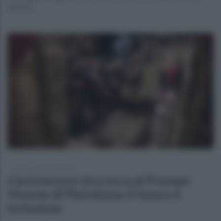
definita
giovedì 29 dicembre 2022
L'arcivescovo Accrocca al Presepe
Vivente di Pietrelcina: il futuro è
inclusione