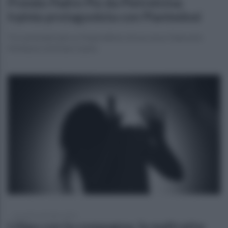
Premio Padre Pio da Pietrelcina:
Irpinia protagonista con Piantedosi
Tra i premiati spicca l'impreditore di successo Giancarlo
Molinario di Ariano Irpino
venerdì 8 settembre 2023
Litiga con la compagna, la maltratta: