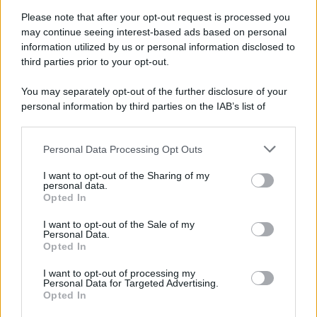
fianco: momenti di paura
Please note that after your opt-out request is processed you
may continue seeing interest-based ads based on personal
information utilized by us or personal information disclosed to
third parties prior to your opt-out.
You may separately opt-out of the further disclosure of your
personal information by third parties on the IAB’s list of
downstream participants.
Personal Data Processing Opt Outs
This information may also be disclosed by us to third parties
on the IAB’s List of Downstream Participants that may further
I want to opt-out of the Sharing of my
disclose it to other third parties.
personal data.
Opted In
Please note that this website/app uses one or more Google
services and may gather and store information including but
I want to opt-out of the Sale of my
Personal Data.
not limited to your visit or usage behaviour. You may click to
Opted In
grant or deny consent to Google and its third-party tags to
use your data for below specified purposes in below Google
I want to opt-out of processing my
consent section.
Personal Data for Targeted Advertising.
Opted In