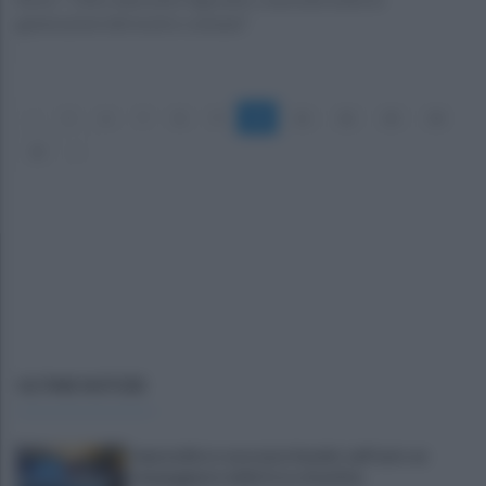
generazioni del nostro comune”
«
5
6
7
8
9
10
11
12
13
14
15
»
ULTIME NOTIZIE
Imprenditore onoranze funebri, nell'auto un
lampeggiante delle forze di polizia