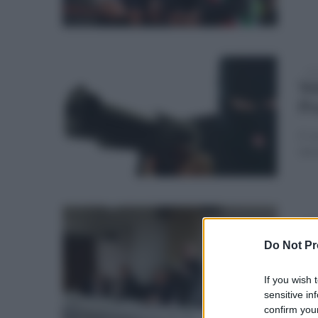
mer
Vo
Pr
E' a
dur
lun
Fr
Do Not Pr
nu
If you wish 
Sarà
sensitive in
confirm your