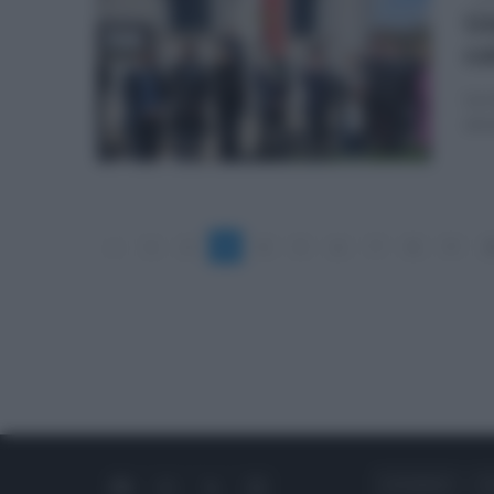
Un
co
La c
asso
«
1
2
3
4
5
6
7
8
9
1
CHI SIAMO
C