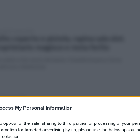
coledì 27 marzo 2024
lto coperto e pistola, rapina sala slot.
oprietario reagisce e resta ferito
ccaduto a San Leucio del Sannio. Il bandito ha perso l'arma
ante una colluttazione
edì 4 marzo 2024
a San Leucio del Sannio e Benevento
ocess My Personal Information
ovo capolinea dei bus urbani di Trotta
to opt-out of the sale, sharing to third parties, or processing of your per
 operativo in via Vigne, da lunedì 11 marzo
formation for targeted advertising by us, please use the below opt-out s
 selection.