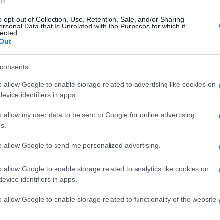
In
o opt-out of Collection, Use, Retention, Sale, and/or Sharing
ato 30 dicembre 2023
ersonal Data that Is Unrelated with the Purposes for which it
giovani e la cultura-antidoto alla
lected.
Out
olitudine-social"
consents
a rassegna culturale "Incontriamoci" al centro la libertà
e valore-diritto fondamentale
o allow Google to enable storage related to advertising like cookies on
evice identifiers in apps.
o allow my user data to be sent to Google for online advertising
s.
tedì 19 dicembre 2023
San Leucio del Sannio un Natale
to allow Google to send me personalized advertising.
eciale per i più piccoli
o allow Google to enable storage related to analytics like cookies on
niziativa organizzata dall'amministrazione comunale con
evice identifiers in apps.
ratori, artisti di strada e magia
o allow Google to enable storage related to functionality of the website