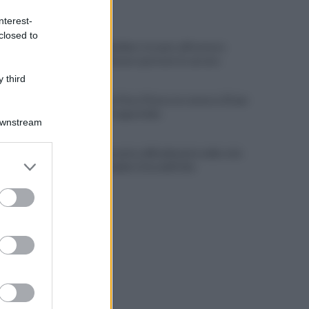
ULTIME NOTIZIE
nterest-
closed to
Era ai domiciliari, trovato all'esterno
dell'abitazione e portato in carcere
 third
Benevento, Floro Flores ne convoca 25 per
la gara di Coppa Italia
Downstream
Pietrelcina entra ufficialmente nella rete
er and store
nazionale delle Città dell’Olio
to grant or
ed purposes