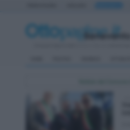
PRIMA PAGINA
AVELLINO
BENEVENTO
Domenica 9 Agosto 2026
| Direttore Editoriale:
Antonio Sas
HOME
POLITICA
CRONACA
ATTUALIT
Notizie dal Comune 
dom
In
in
A s