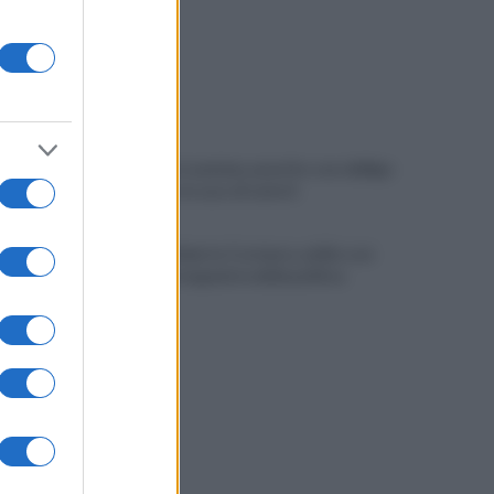
Cherubini si avvicina: prestito con obbligo
di riscatto in caso di serie A
È morto Roberto Costanzo, addio a un
grande protagonista della politica
sannita