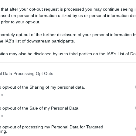
 that after your opt-out request is processed you may continue seeing i
ased on personal information utilized by us or personal information dis
 prior to your opt-out.
tedì 20 febbraio 2024
esione a Sannio Acque, Pepe: "Fatta
rately opt-out of the further disclosure of your personal information by
nfusione"
he IAB’s list of downstream participants.
x sindaco: "Gestione commissariale avrebbe dovuto
tion may also be disclosed by us to third parties on the IAB’s List of 
vedere all'ordinario"
 that may further disclose it to other third parties.
 that this website/app uses one or more Google services and may gath
l Data Processing Opt Outs
including but not limited to your visit or usage behaviour. You may click 
 to Google and its third-party tags to use your data for below specifi
o opt-out of the Sharing of my personal data.
ato 10 febbraio 2024
ogle consent section.
efania Feleppa nominata nella
In
rezione provinciale di NdC
o opt-out of the Sale of my Personal Data.
tinelli: svolge proficuamente attività di coordinamento e
In
mozione del territorio
to opt-out of processing my Personal Data for Targeted
ing.