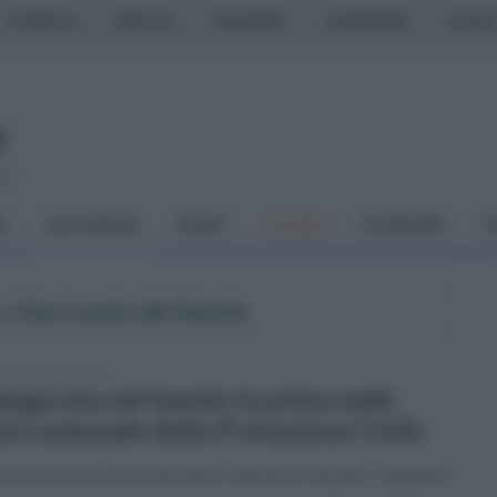
CASERTA
NAPOLI
SALERNO
CAMPANIA
ITALIA
so
À
DAI COMUNI
SPORT
CUCINA
ECONOMIA
C
di
San Leucio del Sannio
enica 7 aprile 2024
augurata nel Sannio la prima sede
tercomunale della Protezione Civile
ervizio di San Leucio del Sannio-Apollosa-Arpaise-Ceppaloni