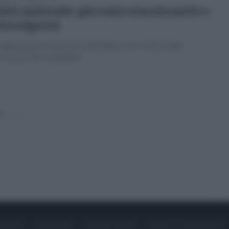
ità nazionale: giornata emozionante e
involgente
elebrazione a San Leucio del Sannio con i vertici delle
ciazioni dei carabinieri
0
»
ONTATTI
PUBBLICITÀ
LAVORA CON NOI
PRIVACY / COOKIE POLICY