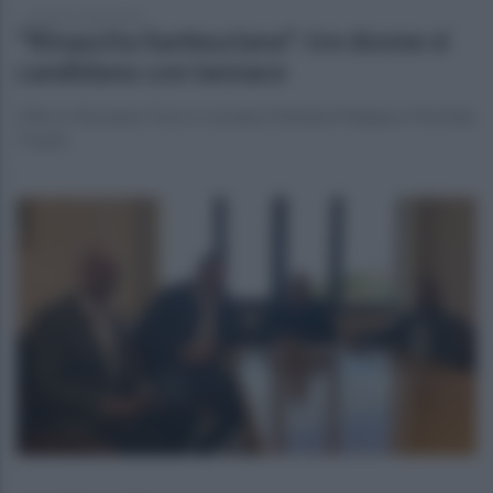
venerdì 7 aprile 2023
"Rinascita Sanleuciana": tre donne si
candidano con Iannace
Oltre a Giovanna Tozzi ci saranno Stefania Feleppa e Florinda
Tranfa