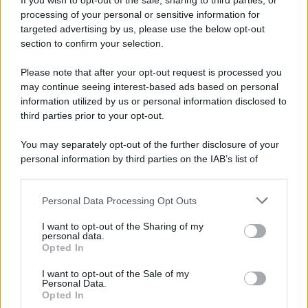
If you wish to opt-out of the sale, sharing to third parties, or
foto del match col Ravenna
processing of your personal or sensitive information for
targeted advertising by us, please use the below opt-out
section to confirm your selection.
Scognamillo: "Prova di carattere. I gol subìti?
Tutto sotto controllo"
Please note that after your opt-out request is processed you
may continue seeing interest-based ads based on personal
information utilized by us or personal information disclosed to
third parties prior to your opt-out.
You may separately opt-out of the further disclosure of your
personal information by third parties on the IAB’s list of
downstream participants.
Personal Data Processing Opt Outs
This information may also be disclosed by us to third parties
on the IAB’s List of Downstream Participants that may further
I want to opt-out of the Sharing of my
disclose it to other third parties.
personal data.
Opted In
Please note that this website/app uses one or more Google
services and may gather and store information including but
I want to opt-out of the Sale of my
Personal Data.
not limited to your visit or usage behaviour. You may click to
Opted In
grant or deny consent to Google and its third-party tags to