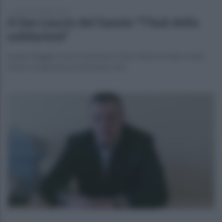
mercoledì 5 luglio 2023
A San Leucio del Sannio "l'hub della
solidarietà"
Ampio Raggio Odv, Protezione Civile, Misericordia e Next
Onlus recuperano presidi anticovid