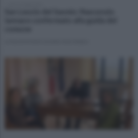
lunedì 15 maggio 2023
San Leucio del Sannio: Nascenzio
Iannace confermato alla guida del
comune
La fascia tricolore uscente resta sindaco