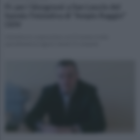
Pc per i bisognosi: a San Leucio del
Sannio l’iniziativa di "Ampio Raggio"
ODV
L'iniziativa in cooperazione con il Comune rivolta
specialmente ai ragazzi: donati 15 computer