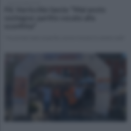
lunedì 16 ottobre 2023
Pd, Varricchio lascia: "Mai avuto
sostegno: partito vocato alla
sconfitta"
"Ho portato tanto al partito, non ho ricevuto in cambio nulla"