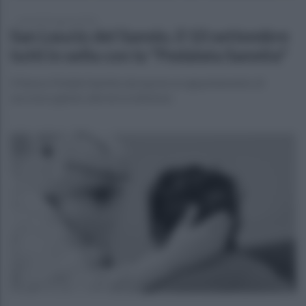
venerdì 25 agosto 2023
San Leucio del Sannio, il 10 settembre
tutti in sella con la "Pedalata Sannita"
Il Nuovo Pedale Sannita ripropone un appuntamento di
successo giunto alla terza edizione.