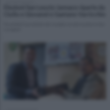
giovedì 30 marzo 2023
Elezioni San Leucio: Iannace riparte da
Ciullo e Giovanni e Gaetano Varricchio
Ricandidati il presidente del consiglio uscente assieme ai due
consiglieri
venerdì 16 dicembre 2022