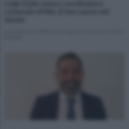
Luigi Ciullo nuovo coordinatore
comunale di Ndc di San Leucio del
Sannio
La designazione effettuata del segretario nazionale Clemente
Mastella