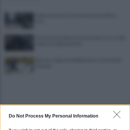
Federconsumatori: Air attivi uno sportello in
città
Cercano la cassaforte, non la trovano. Oro e soldi,
colpo in un appartamento
Mercato, colpaccio del Benevento: arriva David
Okereke
Do Not Process My Personal Information
Coppa Italia, il Benevento passa il turno: tutte le