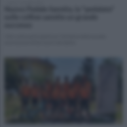
lunedì 11 settembre 2023
Nuovo Pedale Sannita, la "pedalata"
sulle colline sannite un grande
successo
Oltre cento partecipanti per l'iniziativa della neonata
associazione di San Leucio del Sannio.