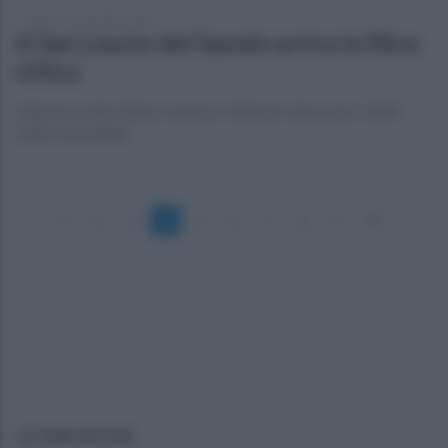
sabato 17 settembre 2022
A San Leucio del Sannio arriva la fibra
ottica
L'annuncio del sindaco Iannace: Internet veloce per 1.400
unità immobiliari
«
1
2
3
4
5
6
7
8
9
10
»
ULTIME NOTIZIE