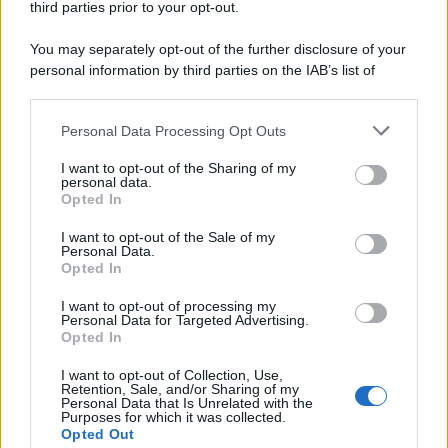
third parties prior to your opt-out.
You may separately opt-out of the further disclosure of your
personal information by third parties on the IAB’s list of
downstream participants.
Personal Data Processing Opt Outs
This information may also be disclosed by us to third parties
on the IAB’s List of Downstream Participants that may further
I want to opt-out of the Sharing of my
disclose it to other third parties.
personal data.
Opted In
Please note that this website/app uses one or more Google
services and may gather and store information including but
I want to opt-out of the Sale of my
Personal Data.
not limited to your visit or usage behaviour. You may click to
Opted In
grant or deny consent to Google and its third-party tags to
use your data for below specified purposes in below Google
I want to opt-out of processing my
consent section.
Personal Data for Targeted Advertising.
Opted In
I want to opt-out of Collection, Use,
Retention, Sale, and/or Sharing of my
Personal Data that Is Unrelated with the
Purposes for which it was collected.
Opted Out