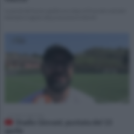
Le parole del tecnico giallorosso dopo la firma del contratto
biennale in seguito alla promozione in Serie B
mercoledì 15 aprile 2026
Stadio Giovani, puntata del 15
aprile