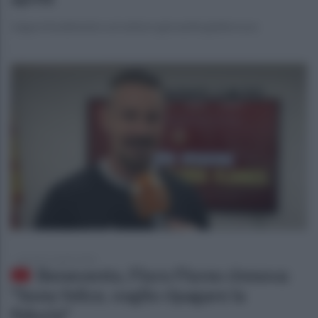
L'approfondimento sul settore giovanile giallorosso
giovedì 16 aprile 2026
Benevento, Floro Flores rinnova:
"Sono felice, voglio ripagare la
fiducia"