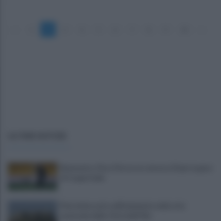
«
1
2
3
4
5
6
7
8
9
10
»
ULTIME NOTIZIE
Benevento, Floro Flores ne convoca 25 per la gara
di Coppa Italia
Pietrelcina entra ufficialmente nella rete
nazionale delle Città dell’Olio