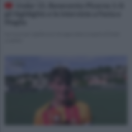
Under 15, Benevento-Picerno 1-0:
gli highlights e le interviste a Festa e
Maglia
Successo per i giallorossi che approdano ai quarti di finale
scudetto