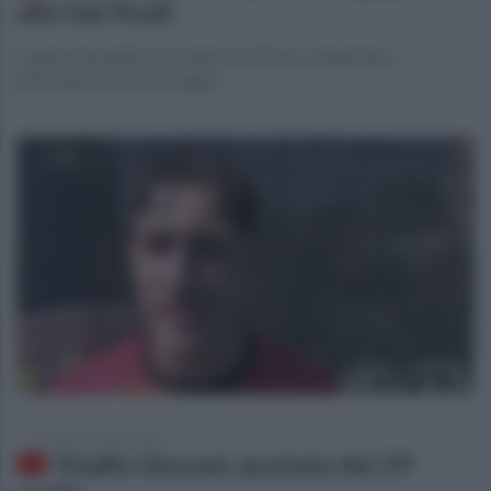
alle fasi finali
La gioia dei giallorossi dopo la vittoria conquistata
all'Avellola contro il Foggia
mercoledì 29 aprile 2026
Stadio Giovani, puntata del 29