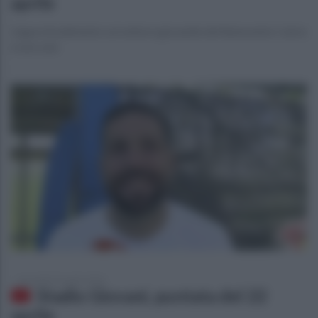
aprile
L'approfondimento sul settore giovanile del Benevento Calcio
e non solo
mercoledì 22 aprile 2026
Stadio Giovani, puntata del 22
aprile