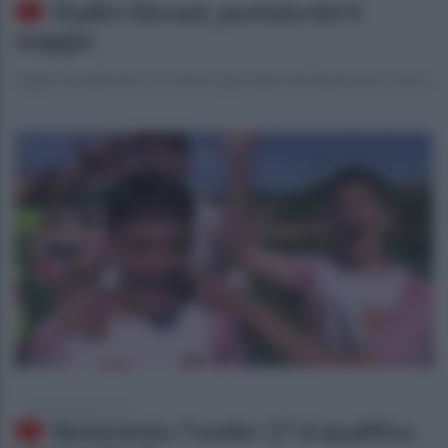
Stadio Giovani, puntata del 6
maggio
L'approfondimento sul settore giovanile del Benevento Calcio
lunedì 4 maggio 2026
Benevento, l'under 17 si qualifica