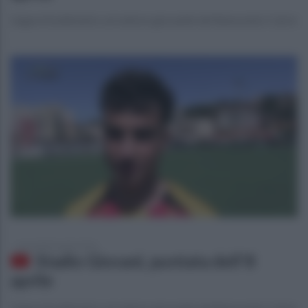
L'approfondimento sul settore giovanile del Benevento Calcio
mercoledì 8 aprile 2026
Stadio Giovani, puntata dell'8
aprile
L'approfondimento sul settore giovanile del Benevento Calcio