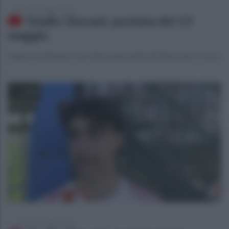
giovedì 14 maggio 2026
Stadio Giovani, puntata del 13
maggio
L'approfondimento sul settore giovanile del Benevento Calcio
mercoledì 6 maggio 2026