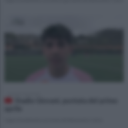
mercoledì 1 aprile 2026
Stadio Giovani, puntata del primo
aprile
L'approfondimento sul vivaio del Benevento Calcio