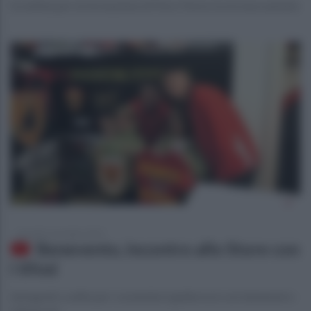
Sconfitta per la formazione di Floro Flores tra le mura amiche
giovedì 6 novembre 2025
Benevento, incontro allo Store con
i tifosi
Autografi e selfie per i sostenitori giallorossi con Salvemini e