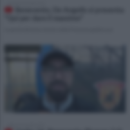
giovedì 20 novembre 2025
Benevento, De Angelis si presenta:
"Qui per dare il massimo"
Le parole del nuovo tecnico della Primavera giallorossa
sabato 15 novembre 2025