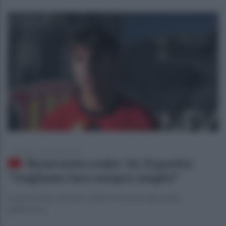
mercoledì 5 novembre 2025
Benevento under 16, Esposito:
"Vogliamo fare sempre meglio"
Le parole del calciatore della formazione giovanile
giallorossa