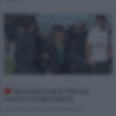
Vannucchi
giovedì 6 novembre 2025
Benevento Calcio, PMI day
incontro con gli studenti
Il tour nelle strutture del sodalizio giallorosso