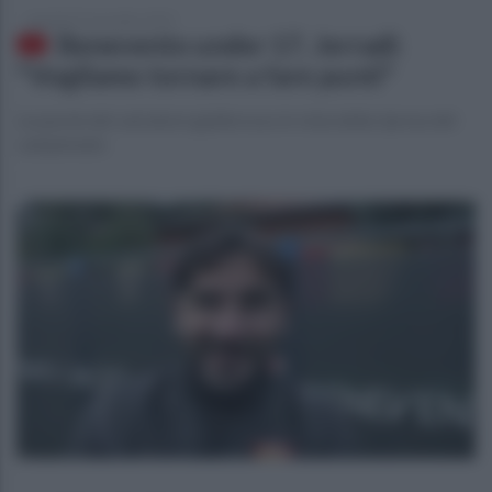
martedì 25 novembre 2025
Benevento under 17, Jerradi:
"Vogliamo tornare a fare punti"
Le parole del calciatore giallorosso in vista della ripresa del
campionato