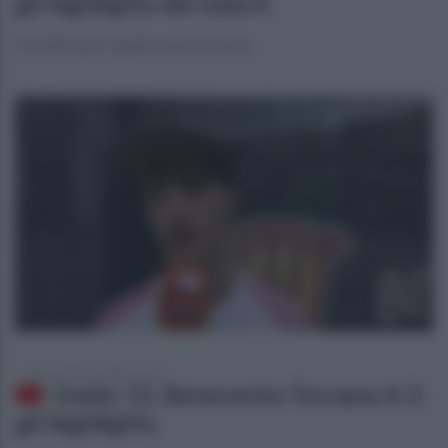
gli highlights del match
Sconfitta per i giallorossi di Schiavi
domenica 9 novembre 2025
Under 15, Benevento-Ternana 4-3:
gli highlights