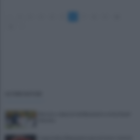
«
1
2
3
4
5
6
7
8
9
10
11
»
ULTIME NOTIZIE
Mercato, colpaccio del Benevento: arriva David
Okereke
Coppa Italia, il Benevento passa il turno: tutte le