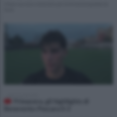
Ottavo successo consecutivo per la formazione guidata da
Festa
sabato 8 novembre 2025
Primavera, gli highlights di
Benevento-Pescara 0-3