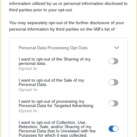
information utilized by us or personal information disclosed to
third parties prior to your opt-out.
You may separately opt-out of the further disclosure of your
personal information by third parties on the IAB’s list of
downstream participants.
Personal Data Processing Opt Outs
This information may also be disclosed by us to third parties
on the IAB’s List of Downstream Participants that may further
I want to opt-out of the Sharing of my
disclose it to other third parties.
personal data.
Opted In
Please note that this website/app uses one or more Google
services and may gather and store information including but
I want to opt-out of the Sale of my
Personal Data.
not limited to your visit or usage behaviour. You may click to
Opted In
grant or deny consent to Google and its third-party tags to
use your data for below specified purposes in below Google
I want to opt-out of processing my
consent section.
Personal Data for Targeted Advertising.
Opted In
I want to opt-out of Collection, Use,
Retention, Sale, and/or Sharing of my
Personal Data that Is Unrelated with the
Purposes for which it was collected.