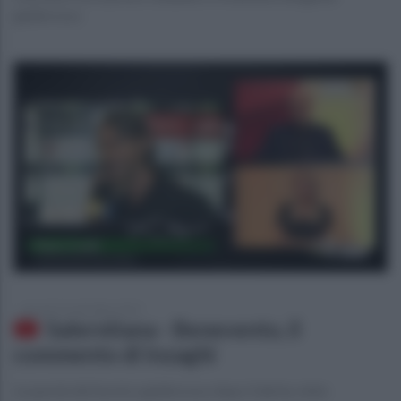
giallorosso
giovedì 19 settembre 2019
Salernitana - Benevento, il
commento di Inzaghi
Le parole del tecnico giallorosso dopo il derby vinto