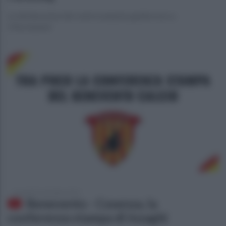
Le dichiarazioni del centrocampista giallorosso a
Ottochannel
venerdì 20 settembre 2019
Benevento - Cosenza, la
conferenza stampa di Inzaghi