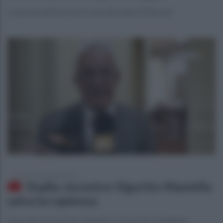
Le parole del tecnico in vista del match di domani
giovedì 19 settembre 2019
Stadio, incontro Vigorito-Mastella
salva la capienza
L'incontro tra il primo cittadino e il massimo dirigente