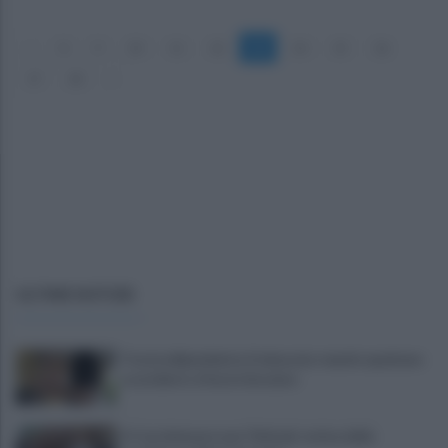
«
8
9
10
11
12
13
14
15
16
17
18
»
ULTIME NOTIZIE
Tossicodipendente, li minaccia: mando qualcuno
a uccidervi, vi faccio bruciare
A Castelvenere una ‘Vinitaly’ estiva delle