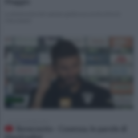
Maggio
Le dichiarazioni del capitano giallorosso ai microfoni di
Ottochannel
giovedì 26 settembre 2019
Benevento - Cosenza, le parole di
Manfredini