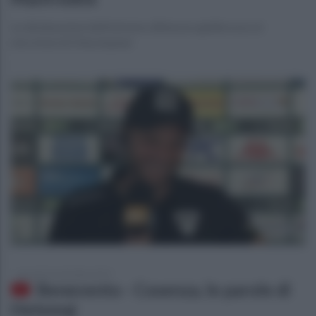
Le dichiarazioni dell'estremo difensore giallorosso ai
microfoni di Ottochannel
giovedì 26 settembre 2019
Benevento - Cosenza, le parole di
Hetemaj