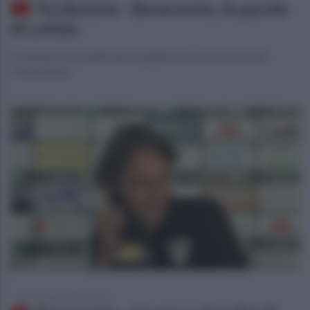
Pordenone - Benevento, le parole
di Letizia
Le dichiarazioni dell'esterno giallorosso ai microfoni di
Ottochannel
giovedì 26 settembre 2019