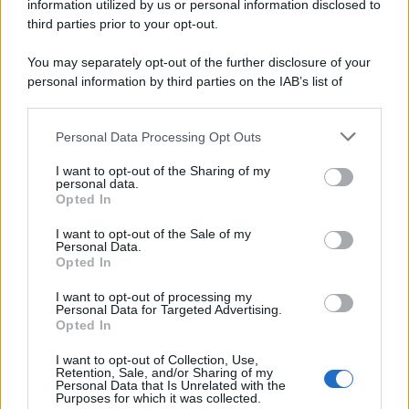
information utilized by us or personal information disclosed to
third parties prior to your opt-out.
You may separately opt-out of the further disclosure of your
personal information by third parties on the IAB’s list of
downstream participants.
Personal Data Processing Opt Outs
This information may also be disclosed by us to third parties
on the IAB’s List of Downstream Participants that may further
I want to opt-out of the Sharing of my
disclose it to other third parties.
personal data.
Opted In
Please note that this website/app uses one or more Google
services and may gather and store information including but
I want to opt-out of the Sale of my
Personal Data.
not limited to your visit or usage behaviour. You may click to
Opted In
grant or deny consent to Google and its third-party tags to
use your data for below specified purposes in below Google
I want to opt-out of processing my
consent section.
Personal Data for Targeted Advertising.
Opted In
I want to opt-out of Collection, Use,
Retention, Sale, and/or Sharing of my
Personal Data that Is Unrelated with the
Purposes for which it was collected.