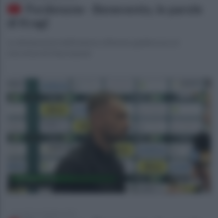
Pordenone - Benevento, le parole
di Kragl
Le dichiarazioni dell'esterno offensivo giallorosso ai
microfoni di Ottochannel
giovedì 26 settembre 2019