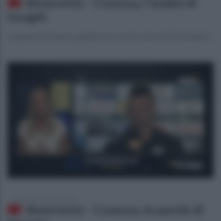
Benevento - Cosenza, l'analisi di
Inzaghi
Le parole del tecnico giallorosso ai microfoni di Ottochannel
giovedì 26 settembre 2019
Benevento - Cosenza, le parole di