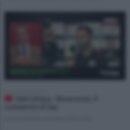
giovedì 19 settembre 2019
Salernitana - Benevento, il
commento di Sau
Le parole dell'attaccante dopo il derby vinto