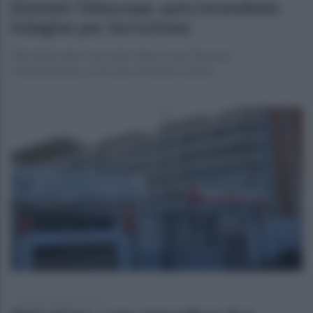
Einstein Telescope, auto incendiate:
indagine per terrorismo
Nel mirino due ricercatori Ingv a Lula. Nessuna
rivendicazione, si cercano movente e autori
mercoledì 5 agosto 2026