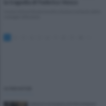
la tragedia di Federico Venco
Il motociclista di 36 anni travolto a Somma Lombardo dall’ex
compagno della donna
1
2
3
4
5
6
7
8
9
10
»
ULTIME NOTIZIE
Cadavere in via Sorgente, la Polizia indaga per