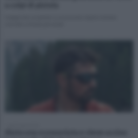
a colpi di pistola
Indagini dei carabinieri su un presunto duplice tentato
omicidio a sfondo personale
lunedì 3 agosto 2026
Aiuta una sconosciuta e viene ucciso: