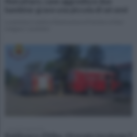
Noicattaro, cane aggredisce due
bambine: grave una piccola di sei anni
La bambina è stabile in Rianimazione al Policlinico di Bari.
Indagano i carabinieri
mercoledì 5 agosto 2026
Baldissero d’Alba, ritrovato incolume il