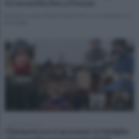
4.3 avvertita fino a Firenze
Epicentro a sette chilometri dalla città e a otto chilometri di
profondità
martedì 4 agosto 2026
I Ramponi ora si accusano: la famiglia