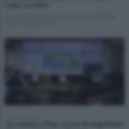
Luigi Cavallari
Si conclude dopo oltre un mese la ricerca del marito della
ministra Eugenia Roccella
martedì 4 agosto 2026
Terremoto a Pisa, scossa di magnitudo