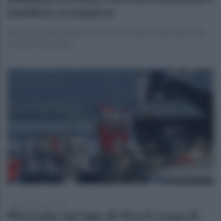
bambino scomparso
l piccolo di dieci anni era uscito nel cortile di casa. Ricerche
scattate nella notte
martedì 4 agosto 2026
Ritrovato nel lago di Vico il corpo di