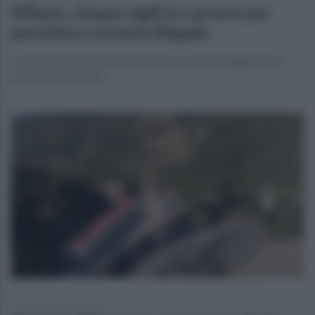
Milano, cinque vigili in carcere per
peculato e arresto illegale
L’inchiesta interna è partita dalla denuncia del legale di un
arrestato per droga
mercoledì 5 agosto 2026