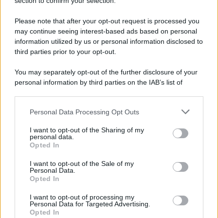
section to confirm your selection.
Salernitana-Scafatese, ecco la prevendita: chiuso
il settore Distinti
Please note that after your opt-out request is processed you
may continue seeing interest-based ads based on personal
information utilized by us or personal information disclosed to
third parties prior to your opt-out.
You may separately opt-out of the further disclosure of your
personal information by third parties on the IAB’s list of
downstream participants.
Personal Data Processing Opt Outs
This information may also be disclosed by us to third parties
on the IAB’s List of Downstream Participants that may further
I want to opt-out of the Sharing of my
disclose it to other third parties.
personal data.
Opted In
Please note that this website/app uses one or more Google
services and may gather and store information including but
I want to opt-out of the Sale of my
Personal Data.
not limited to your visit or usage behaviour. You may click to
Opted In
grant or deny consent to Google and its third-party tags to
use your data for below specified purposes in below Google
I want to opt-out of processing my
consent section.
Personal Data for Targeted Advertising.
Opted In