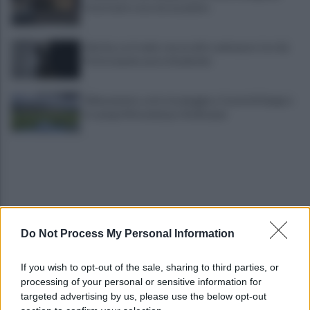
ricostruire cosa sia accaduto
Sei mia, se ti vedo con un altro ammazzo te e lui.
Poi le manda cuore di peluche
Allenamento sotto la pioggia a Castel di Sangro:
in campo Mctominay e De Bruyne
Do Not Process My Personal Information
Salerno, il carcere scoppia: 572 detenuti in una
If you wish to opt-out of the sale, sharing to third parties, or
struttura da 370 posti
processing of your personal or sensitive information for
targeted advertising by us, please use the below opt-out