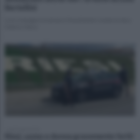
Bertellini
La ex compagna ricostruisce l’investimento costato la vita a
Federico Venco
lunedì 3 agosto 2026
Riesi, uomo e donna gravemente feriti