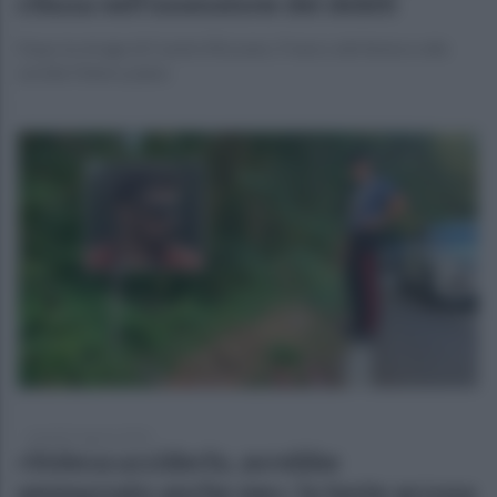
chiusa nell’ossessione dei debiti
Dopo la strage di Castel d’Azzano, Franco attribuisce alla
sorella l’intero piano
martedì 4 agosto 2026
«Voleva ucciderlo, avrebbe
ammazzato anche me»: la teste accusa