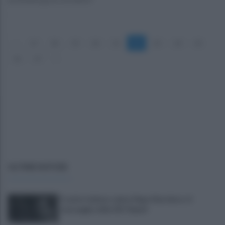
«
17
18
19
20
21
22
23
24
25
26
27
»
ULTIME NOTIZIE
Il calcio italiano saluta Pippo Marchioro: il
messaggio della SSC Napoli