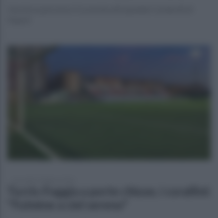
Una terza persona è ricoverata all'ospedale Cardarelli di
Napoli
mercoledì 7 febbraio 2024
Turris-Foggia a porte chiuse, i corallini:
"Fulmine a ciel sereno"