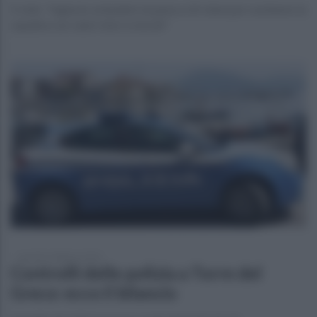
Il club: "Ingiusto estendere la pena a chi viene per sostenere la
squadra con valori etici e morali"
martedì 6 febbraio 2024
Controlli delle polizia a Torre del
Greco: ecco il bilancio