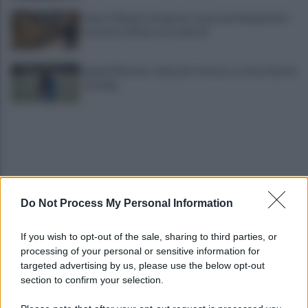
Linea 1 Napoli, ad agosto stop ai prolungamenti
notturni: ultima corsa alle 23
Napoli Women, colpo per l'attacco: arriva Chanté
Dompig
Do Not Process My Personal Information
Allenamento sotto la pioggia a Castel di Sangro:
If you wish to opt-out of the sale, sharing to third parties, or
in campo Mctominay e De Bruyne
processing of your personal or sensitive information for
targeted advertising by us, please use the below opt-out
section to confirm your selection.
Spiagge Napoli: blitz ASIA per l'ambiente a San
Giovanni a Teduccio