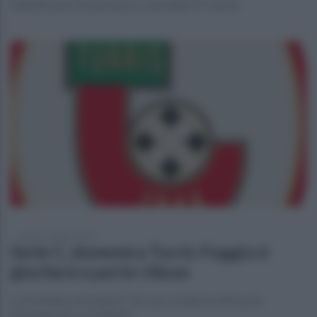
Identificate 112 persone e controllati 57 veicoli
lunedì 5 febbraio 2024
Serie C, domenica Turris-Foggia si
giocherà a porte chiuse
La Prefettura di Napoli: "Accesa rivalità tra tifoserie,
all'andata gravi incidenti"