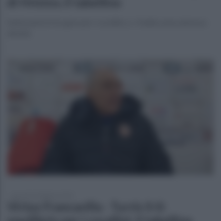
di Hristov, il tabellino
Sette punti in tre gare per i corallini, a -4 dalla zona salvezza
diretta
giovedì 15 febbraio 2024
Virtus Francavilla - Turris 0-0:
equilibrio per i corallini, il tabellino