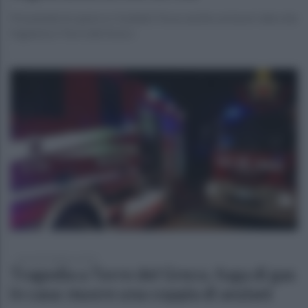
Presentate le opere e i risultati. Focus anche sui lavori alla rete
fognaria a Torre del Greco
giovedì 8 febbraio 2024
Tragedia a Torre del Greco, fuga di gas
in casa: muore una coppia di anziani