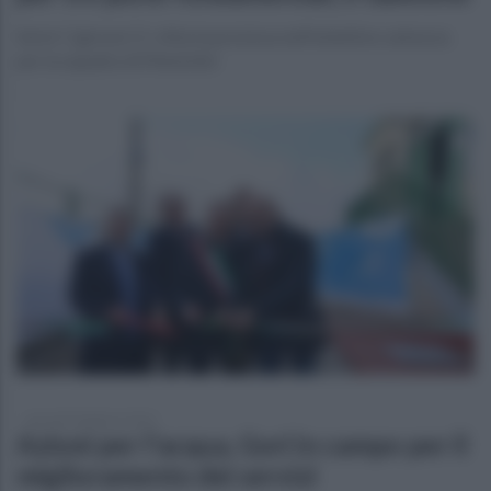
Serie C (girone C): vittoria preziosa nell'obiettivo salvezza
per la squadra di Menichini
giovedì 8 febbraio 2024
Azioni per l'acqua, Gori in campo per il
miglioramento dei servizi