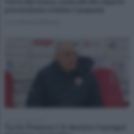
Torre del Greco: controlli del reparto
prevenzione crimine Campania
Ecco il bilancio dell'attività
martedì 20 febbraio 2024
Turris-Potenza 1-0: decisivo l'autogol