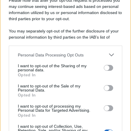
Please note that after your opt-out request is processed you
may continue seeing interest-based ads based on personal
information utilized by us or personal information disclosed to
third parties prior to your opt-out.
You may separately opt-out of the further disclosure of your
personal information by third parties on the IAB’s list of
downstream participants.
Personal Data Processing Opt Outs
This information may also be disclosed by us to third parties
on the IAB’s List of Downstream Participants that may further
I want to opt-out of the Sharing of my
disclose it to other third parties.
personal data.
Opted In
Please note that this website/app uses one or more Google
services and may gather and store information including but
I want to opt-out of the Sale of my
Personal Data.
not limited to your visit or usage behaviour. You may click to
Opted In
grant or deny consent to Google and its third-party tags to
use your data for below specified purposes in below Google
I want to opt-out of processing my
consent section.
Personal Data for Targeted Advertising.
Opted In
I want to opt-out of Collection, Use,
Retention, Sale, and/or Sharing of my