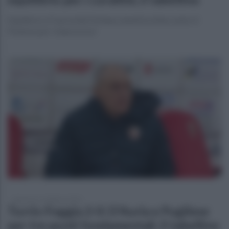
Equilibrio a Francavilla Fontana, lunedì la sfida contro il
Potenza per i biancorossi
domenica 11 febbraio 2024
Turris-Foggia 2-0: D'Auria e Pugliese
per tre punti fondamentali, il tabellino