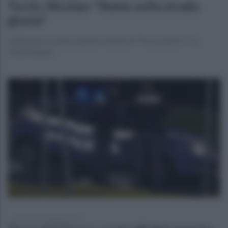
Turris, Nicolao: "Siamo sulla strada
giusta"
Il difensore è stato ospite in studio di "Focus Serie C" su
OttoChannel
mercoledì 21 febbraio 2024