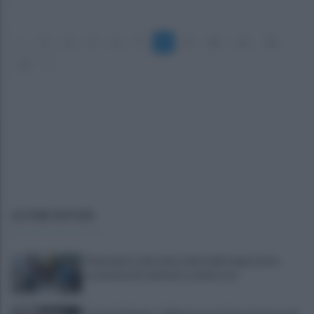
«
3
4
5
6
7
8
9
10
11
12
13
»
ULTIME NOTIZIE
Piantedosi a Sorrento, Rastrelli: importante
occasione di confronto, avanti così