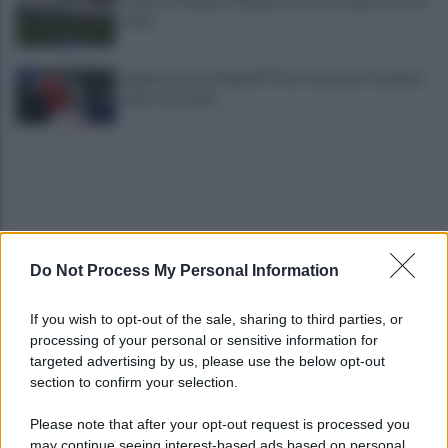
Castel di Sangro: Allegri prova la formazione anti
Celta
Gabriel Jesus al Napoli? Pista concreta: le ultime
sulla trattativa
Do Not Process My Personal Information
Napoli, Meret o Savic? Spunta un nuovo nome per
If you wish to opt-out of the sale, sharing to third parties, or
la porta azzurra!
processing of your personal or sensitive information for
targeted advertising by us, please use the below opt-out
section to confirm your selection.
Dj Godzi: al via il crowdfunding per "Il Suono
Interrotto"
Please note that after your opt-out request is processed you
may continue seeing interest-based ads based on personal