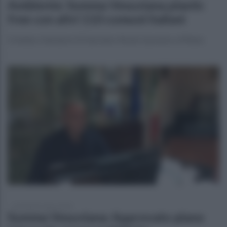
Ambiente: Somma Vesuviana plastic
free con altri 110 comuni italiani
Il sindaco Salvatore Di Sarnoha ritirato il premio a Milano
mercoledì 6 marzo 2024
Somma Vesuviana: Approvato piano