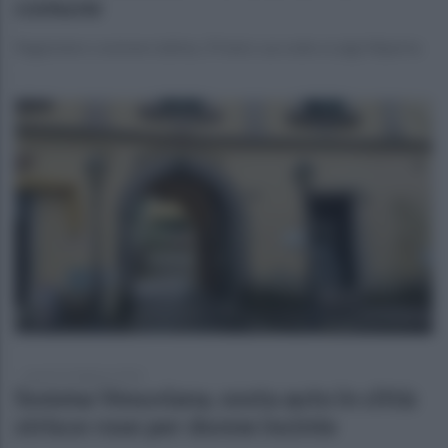
comune
Ragioniere commercialista, 59 anni, succede a Luigi Aliperta
lunedì 26 febbraio 2024
Somma Vesuviana, sosta auto in città:
strisce rose per donne incinte