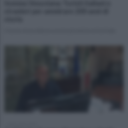
Somma Vesuviana: Turisti italiani e
stranieri per ammirare 200 anni di
storia
Il fascino di una delle processioni più antiche nel Sud Italia
sabato 9 marzo 2024