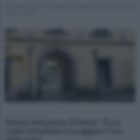
Il sindaco Di Sarno: "Abbiamo introdotto una novità che non è
di poco conto"
venerdì 23 febbraio 2024
Somma Vesuviana, Di Sarno: "Ecco
come intendiamo scoraggiare l'uso
delle auto"