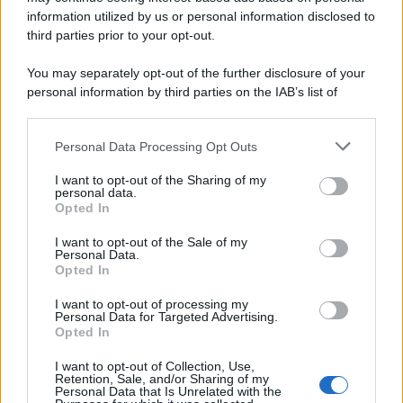
information utilized by us or personal information disclosed to
third parties prior to your opt-out.
You may separately opt-out of the further disclosure of your
personal information by third parties on the IAB’s list of
downstream participants.
Personal Data Processing Opt Outs
This information may also be disclosed by us to third parties
on the IAB’s List of Downstream Participants that may further
I want to opt-out of the Sharing of my
disclose it to other third parties.
personal data.
Opted In
Please note that this website/app uses one or more Google
services and may gather and store information including but
I want to opt-out of the Sale of my
Personal Data.
not limited to your visit or usage behaviour. You may click to
Opted In
grant or deny consent to Google and its third-party tags to
use your data for below specified purposes in below Google
I want to opt-out of processing my
consent section.
Personal Data for Targeted Advertising.
Opted In
I want to opt-out of Collection, Use,
Retention, Sale, and/or Sharing of my
Personal Data that Is Unrelated with the