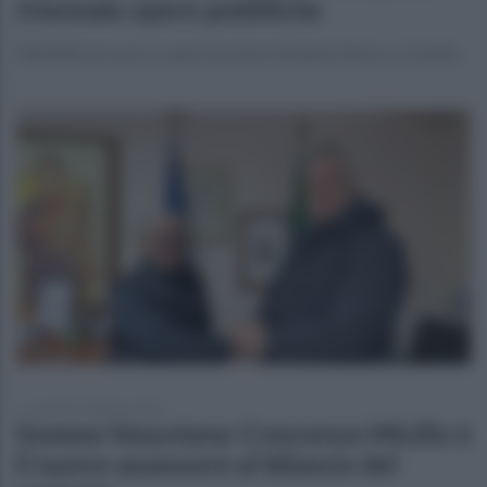
triennale opere pubbliche
500.000 euro per la valorizzazione di Santa Maria a Castello
martedì 27 febbraio 2024
Somma Vesuviana: Crescenzo Micillo è
il nuovo assessore al bilancio del