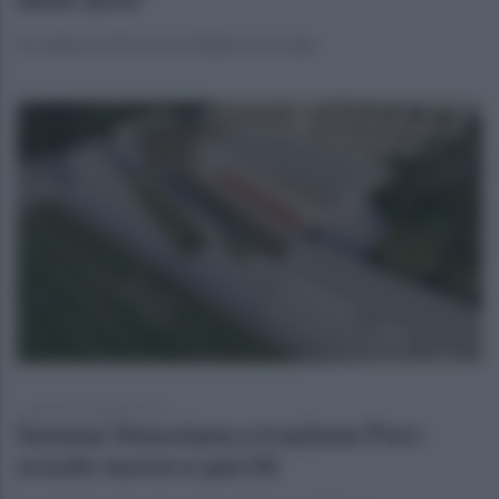
In campo anche la tecnologia con le app
giovedì 15 febbraio 2024
Somma Vesuviana a trazione Pnrr:
scuole nuove e parchi