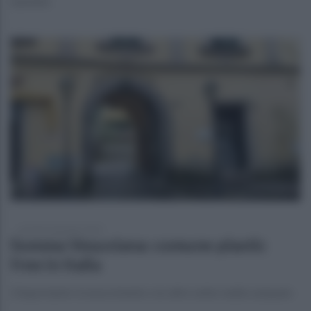
bambini
venerdì 26 gennaio 2024
Somma Vesuviana: comune plastic
free in Italia
L'importante riconoscimento con altre sette realtà campane