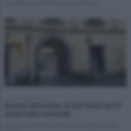
La soddisfazione del sindaco Salvatore Di Sarno
mercoledì 31 gennaio 2024
Somma Vesuviana: al via i lavori per il
primo nido comunale
La scuola sorgerà in Via Giulio Cesare ed ospiterà ben 60