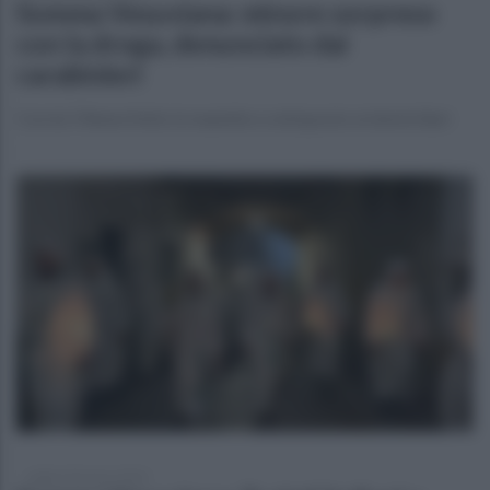
Somma Vesuviana: minore sorpreso
con la droga, denunciato dai
carabinieri
Con lui 19enne finito in manette e sottoposto ai domiciliari
sabato 30 marzo 2024