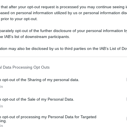
 that after your opt-out request is processed you may continue seeing i
ased on personal information utilized by us or personal information dis
 prior to your opt-out.
erdì 2 giugno 2023
mma Vesuviana, il programma
rately opt-out of the further disclosure of your personal information by
ort@Scuola con l'Assessore Lucia
he IAB’s list of downstream participants.
rtini
tion may also be disclosed by us to third parties on the IAB’s List of 
edì 5 giugno l'evento conclusivo del progetto formativo
 that may further disclose it to other third parties.
mosso dal Ministero dell'Istruzione
 that this website/app uses one or more Google services and may gath
l Data Processing Opt Outs
including but not limited to your visit or usage behaviour. You may click 
 to Google and its third-party tags to use your data for below specifi
o opt-out of the Sharing of my personal data.
ato 6 maggio 2023
ogle consent section.
rcati della Terra a Somma Vesuviana
In
pettando l'arrivo del Giro d'Italia
o opt-out of the Sale of my Personal Data.
In
sessore Cestaro: ci sarà il Paniere Vesuviano composto dai
otti Slow Food del territorio
to opt-out of processing my Personal Data for Targeted
ing.
In