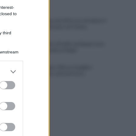
ULTIME NOTIZIE
nterest-
closed to
Napoli, causa del 1976 costa 56 milioni: il
verdetto che pesa sul Comune
 third
Lukaku vicino all'addio dal Napoli: dove
potrebbe andare il belga?
Downstream
Campi Flegrei, 700 case inagibili e
er and store
sgomberate: sale la protesta
to grant or
ed purposes