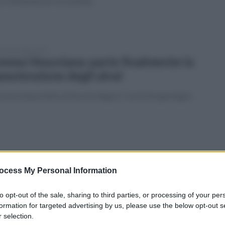
ri effettuati per la mobilità.
tedì 25 luglio 2023
mma Vesuviana: parte finalmente la
nutenzione degli alvei
zione importante al fine di mitigare i rischi idrogeologici
ato 24 giugno 2023
nnabis coltivata nel terreno vicino
ocess My Personal Information
sa: 72enne arrestato dai carabinieri
to opt-out of the sale, sharing to third parties, or processing of your per
tz a Somma Vesuviana
formation for targeted advertising by us, please use the below opt-out s
 selection.