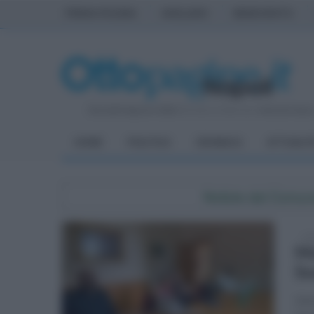
PRIMA PAGINA
AVELLINO
BENEVENTO
Giovedì 6 Agosto 2026
| Direttore Editoriale:
Antonio Sass
HOME
POLITICA
CRONACA
ATTUALIT
Notizie dal Comun
mar
Mo
So
Sal