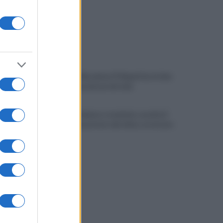
Restyling Maradona? Il Napoli ha le idee
chiare: la posizione del club
Cappuccio bianco e machete, assalta il
negozio: incastrato dai video, arrestato