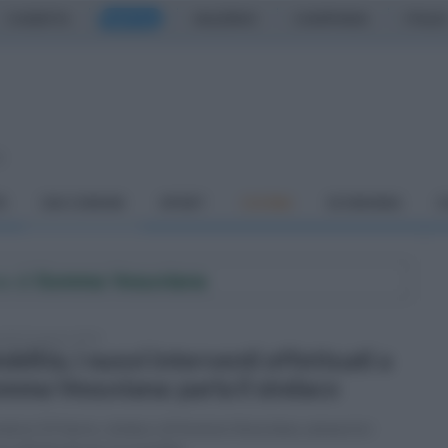
CASERTA
NAPOLI
SALERNO
CAMPANIA
ITALIA
o
À
DAI COMUNI
SPORT
CUCINA
ECONOMIA
C
e di
Somma Vesuviana
tedì 22 agosto 2023
bilità, i nuovi interventi effettuati a
mma Vesuviana: parla il sindaco
vatore Di Sarno, sindaco di Somma Vesuviana, annuncia i