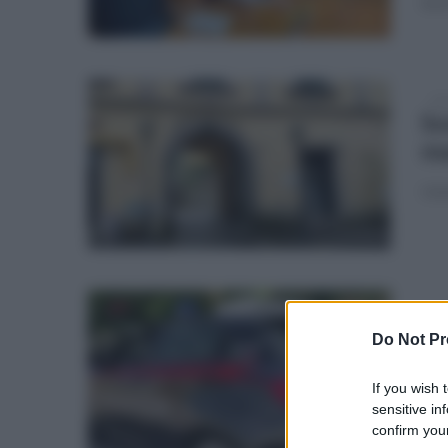
lavo
mar
So
ma
Un’a
sab
Ca
Do Not Pr
ca
If you wish 
Bli
sensitive in
confirm your