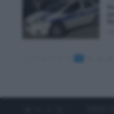
mer
So
pa
do
Cont
«
5
6
7
8
9
10
11
12
13
CHI SIAMO
C