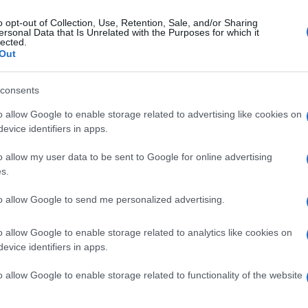
o opt-out of Collection, Use, Retention, Sale, and/or Sharing
ersonal Data that Is Unrelated with the Purposes for which it
tedì 2 maggio 2023
lected.
mma Vesuviana: un dono speciale
Out
lla camminatrice Vienna Cammarota
consents
è attesa per l'arrivo oggi dei geologi della società Italiana di
logia ambientale
o allow Google to enable storage related to advertising like cookies on
evice identifiers in apps.
o allow my user data to be sent to Google for online advertising
s.
coledì 26 aprile 2023
mma Vesuviana in marcia per la
to allow Google to send me personalized advertising.
galità: istituzioni in campo
o allow Google to enable storage related to analytics like cookies on
orteo: scuole, istituzioni cittadine, regionali, nazionali e
evice identifiers in apps.
istrati
o allow Google to enable storage related to functionality of the website