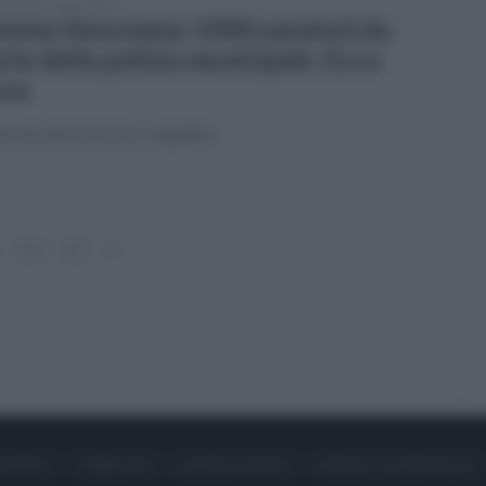
coledì 22 marzo 2023
mma Vesuviana: 1000 sanzioni da
rte della polizia municipale. Ecco
ve
rollo del territorio e legalità
14
15
»
ONTATTI
PUBBLICITÀ
LAVORA CON NOI
PRIVACY / COOKIE POLICY