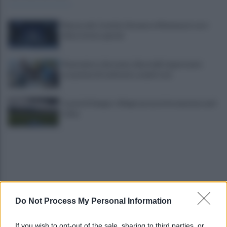
Mazzocchi, Contini, Giovane e Marianucci con i
tifosi: le loro parole
Piantedosi a Sorrento, Rastrelli: importante
occasione di confronto, avanti così
Castel di Sangro: Allegri prova la formazione anti
Celta
Do Not Process My Personal Information
Gabriel Jesus al Napoli? Pista concreta: le ultime
If you wish to opt-out of the sale, sharing to third parties, or