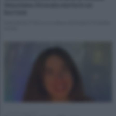
Vesuviana ritrovata morta in un
burrone
Diana Biondi, 27 anni, era scomparsa da tre giorni. Probabile
suicidio
mercoledì 1 marzo 2023