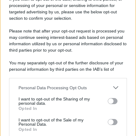
sulla trattativa
processing of your personal or sensitive information for
targeted advertising by us, please use the below opt-out
section to confirm your selection.
Napoli, Meret o Savic? Spunta un nuovo nome per
la porta azzurra!
Please note that after your opt-out request is processed you
may continue seeing interest-based ads based on personal
information utilized by us or personal information disclosed to
third parties prior to your opt-out.
You may separately opt-out of the further disclosure of your
personal information by third parties on the IAB’s list of
downstream participants.
Personal Data Processing Opt Outs
This information may also be disclosed by us to third parties
on the IAB’s List of Downstream Participants that may further
I want to opt-out of the Sharing of my
disclose it to other third parties.
personal data.
Opted In
Please note that this website/app uses one or more Google
services and may gather and store information including but
I want to opt-out of the Sale of my
Personal Data.
not limited to your visit or usage behaviour. You may click to
Opted In
grant or deny consent to Google and its third-party tags to