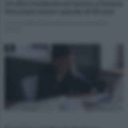
Un altro incidente sul lavoro: a Somma
Vesuviana muore operaio di 58 anni
L'uomo sarebbe stato travolto da un mezzo pesante in
manovra
giovedì 2 marzo 2023