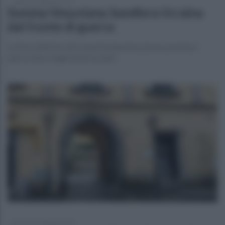
sabato 25 febbraio 2023
Somma Vesuviana: bandiera Ucraina
dal fronte di guerra
La fiaccolata ha visto la partecipazione di associazioni e
parrocchie e degli stessi ucraini .
giovedì 23 febbraio 2023