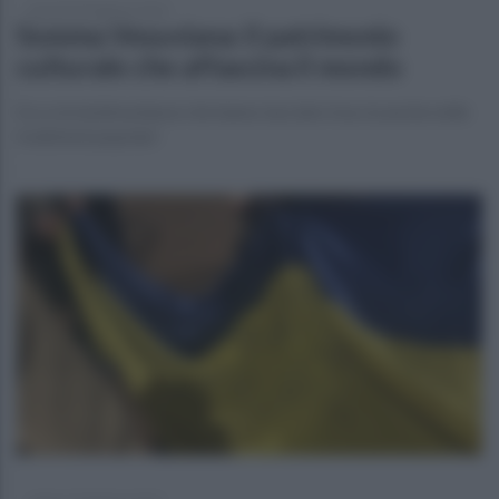
martedì 28 febbraio 2023
Somma Vesuviana: il patrimonio
culturale che affascina il mondo
Ecco le testimonianze che hanno lasciato traccia anche nelle
tradizioni popolari