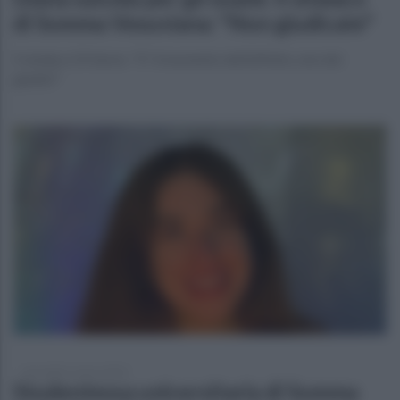
di Somma Vesuviana: "Non giudicate"
Il sindaco Di Sarno: "E' il momento dell'affetto, non dei
giudizi"
mercoledì 1 marzo 2023
Studentessa universitaria di Somma