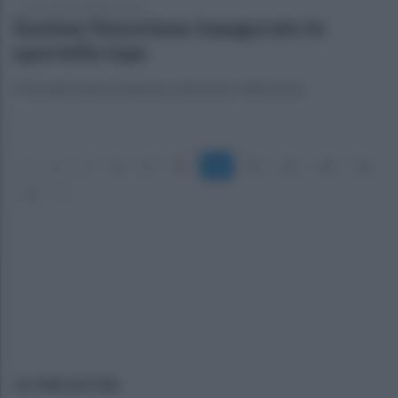
mercoledì 15 febbraio 2023
Somma Vesuviana: inaugurato lo
sportello Inps
Prima giornata di apertura del punto cliente Inps
«
6
7
8
9
10
11
12
13
14
15
16
»
ULTIME NOTIZIE