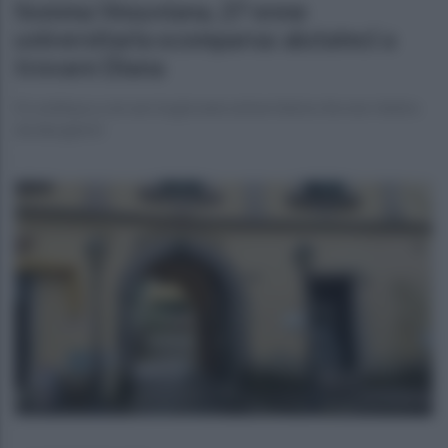
Somma Vesuviana, 27 enne
universitaria scomparsa: aiutateci a
trovare Diana
Si continua a cercare la giovane universitaria che non rientra
da due giorni