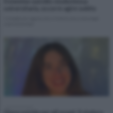
Ennesimo suicidio studentessa
universitaria, occorre agire subito
Cordoglio per ragazza che si è tolta la vita a causa degli
esami universitari
giovedì 2 marzo 2023
Diana suicida per gli esami. Il sindaco