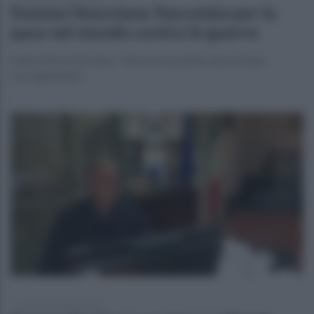
Somma Vesuviana: fiaccolata per la
pace nel mondo contro le guerre
Padre Nicola De Sena: "Sarà un momento di profondo
raccoglimento"
giovedì 16 febbraio 2023