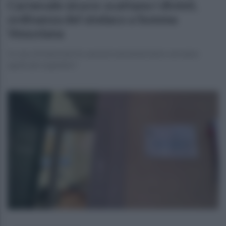
Carnevale sicuro: scattano i divieti,
ordinanza del sindaco a Somma
Vesuviana
In caso di minorenni le sanzioni amministrative verranno
applicate ai genitori