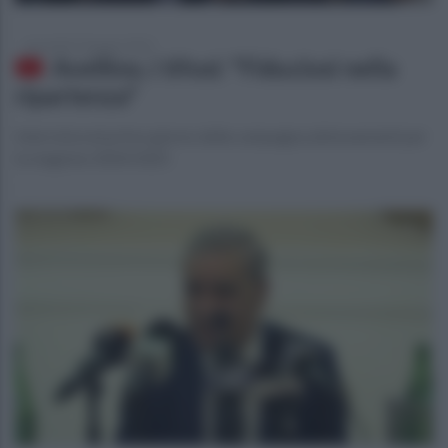
mercoledì 19 giugno 2024
Avellino, i tifosi: "Fiduciosi nella
ripartenza"
Intervista nel primo giorno della campagna abbonamenti per
la stagione 2024/2025