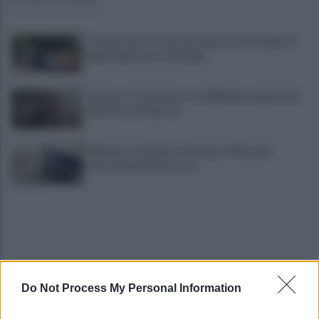
Trovato morto in casa in una pozza di sangue: il
giallo della morte di Sergio
Cipriano: "I The Kolors con BigMama e gli artisti
irpini per il 16 agosto"
Mugnano, Omicidio Colalongo: il Riesame
scarcera Bernando Cava
Do Not Process My Personal Information
Avellino, il mistero della morte di Sergio: la verità