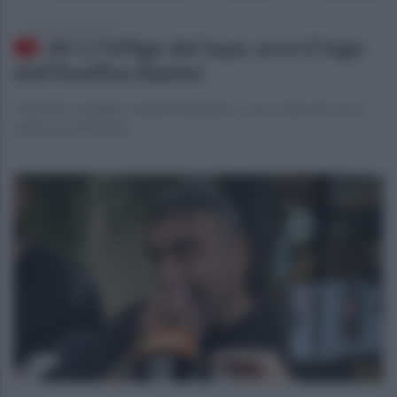
venerdì 19 luglio 2024
AV e l'effige del lupo: ecco il logo
dell'Avellino Basket
"Identità, orgoglio e determinazione": così il club nel corso
della presentazione