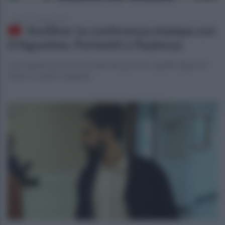
sabato 15 giugno 2024
Avellino: la conferenza stampa con
D'Agostino, Perinetti e Pazienza
La programmazione, le scelte del passato e quelle legate al
futuro su staff e squadra