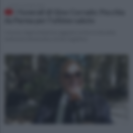
venerdì 1 novembre 2024
I funerali di Gino Corrado: Pecchia
da Parma per l'ultimo saluto
Il tecnico degli emiliani ha raggiunto la Parrocchia della
Santissima Annunziata e di San Guglielmo