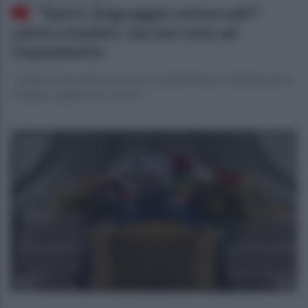
"Sport, linguaggio universale":
calcio e basket, ma non solo ad
Ospedaletto
"L'importanza dello sport per la salute fisica e mentale, per lo
sviluppo cognitivo e i valori"