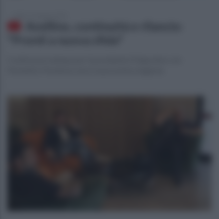
sabato 15 giugno 2024
Avellino, continuità e rilancio:
"Pronti a nuova sfida"
Conferenza stampa per il presidente D'Agostino con
Perinetti e Pazienza verso la prossima stagione