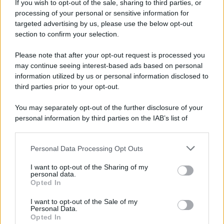
If you wish to opt-out of the sale, sharing to third parties, or
dall'autopsia
processing of your personal or sensitive information for
targeted advertising by us, please use the below opt-out
section to confirm your selection.
È ufficiale, accordo chiuso: Ferragosto ad Avellino
con BigMama e The Kolors
Please note that after your opt-out request is processed you
may continue seeing interest-based ads based on personal
information utilized by us or personal information disclosed to
third parties prior to your opt-out.
You may separately opt-out of the further disclosure of your
personal information by third parties on the IAB’s list of
downstream participants.
Personal Data Processing Opt Outs
This information may also be disclosed by us to third parties
on the IAB’s List of Downstream Participants that may further
I want to opt-out of the Sharing of my
disclose it to other third parties.
personal data.
Opted In
Please note that this website/app uses one or more Google
services and may gather and store information including but
I want to opt-out of the Sale of my
Personal Data.
not limited to your visit or usage behaviour. You may click to
Opted In
grant or deny consent to Google and its third-party tags to