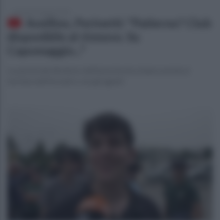
martedì 25 giugno 2024
Avellino, Perinetti: "Patierno? Club
disponibile al rinnovo. Su
Capomaggio..."
Le parole del direttore dell'area tecnica biancoverde al
termine dell'incontro con gli agenti