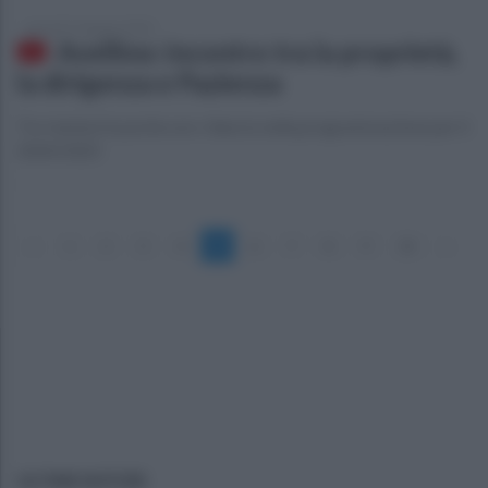
giovedì 13 giugno 2024
Avellino: incontro tra la proprietà,
la dirigenza e Pazienza
Tre riunioni in poche ore: rilancio nella programmazione per il
2024/2025
«
1
2
3
4
5
6
7
8
9
10
»
ULTIME NOTIZIE