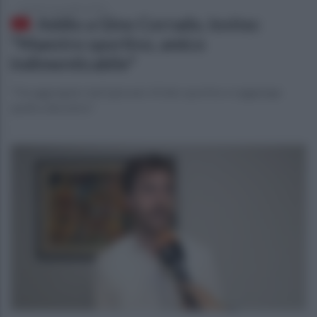
venerdì 1 novembre 2024
Addio a Gino Corrado, Iovino:
"Maestro sportivo, amico
indimenticabile"
"Ha aggregato tanti giovani. Al lato sportivo si aggiunge
quello educativo"