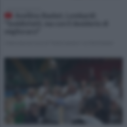
giovedì 24 ottobre 2024
Avellino Basket, Lombardi:
"Soddisfatti, ma con il desiderio di
migliorarci"
L'intervista nel corso di "SottoCanestro" su OttoChannel