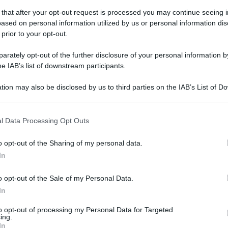
 that after your opt-out request is processed you may continue seeing i
ased on personal information utilized by us or personal information dis
 prior to your opt-out.
coledì 10 giugno 2020
calonga: cittadini e sindaci protestano
rately opt-out of the further disclosure of your personal information by
r il ponte
he IAB’s list of downstream participants.
erdì manifestazione sul ponte Ufita, danneggiato da
tion may also be disclosed by us to third parties on the IAB’s List of 
vione 2015 e non ancora ripristinato
 that may further disclose it to other third parties.
 that this website/app uses one or more Google services and may gath
l Data Processing Opt Outs
including but not limited to your visit or usage behaviour. You may click 
 to Google and its third-party tags to use your data for below specifi
o opt-out of the Sharing of my personal data.
vedì 21 maggio 2020
ogle consent section.
ante di canapa indiana in casa,
In
restato un 23enne apicese
o opt-out of the Sale of my Personal Data.
In
cesco Cornacchione, fermato dai carabinieri, è ai
ciliari
to opt-out of processing my Personal Data for Targeted
ing.
In