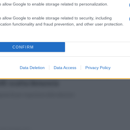
o allow Google to enable storage related to personalization.
tedì 3 marzo 2020
verberi: si parte al Castello di Apice
o allow Google to enable storage related to security, including
n James Senese
cation functionality and fraud prevention, and other user protection.
arte il 6 giugno per il festival ideato e diretto da Luca Aquino
CONFIRM
Data Deletion
Data Access
Privacy Policy
erdì 31 gennaio 2020
restale ispeziona un allevamento di
lli: scatta denuncia
golarità per la gestione delle deiezioni
erdì 6 dicembre 2019