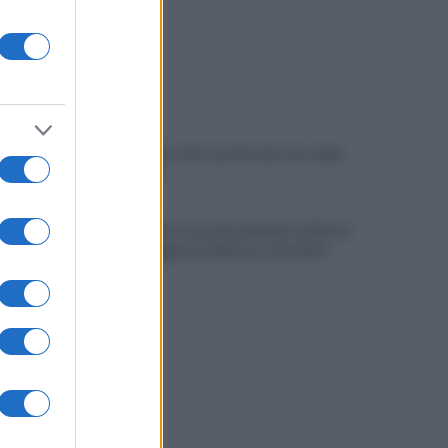
Tony Prisco, tutto pronto per una regia
da "Oscar"
Imprenditore onoranze funebri, nell'auto
un lampeggiante delle forze di polizia