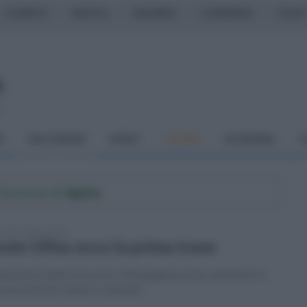
CASERTA
NAPOLI
SALERNO
CAMPANIA
ITALIA
o
À
DAI COMUNI
SPORT
CUCINA
ECONOMIA
C
l Comune di
Apice
vedì 25 giugno 2020
nte Ufita: ecco la prima trave
ata prima delle nove travi. Ottopagine poche settimane fa
a incontrato sindaci e abitanti