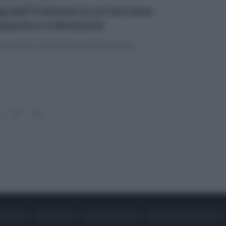
quami frantoio in un terreno:
questro e denuncia
ntrolli dei carabinieri forestali ad Apice
15
16
»
ONTATTI
PUBBLICITÀ
LAVORA CON NOI
PRIVACY / COOKIE POLICY