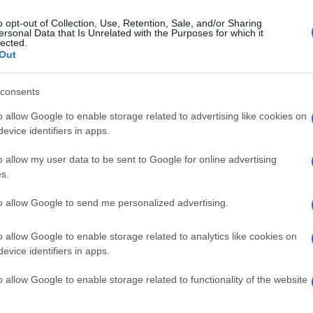
o opt-out of Collection, Use, Retention, Sale, and/or Sharing
ersonal Data that Is Unrelated with the Purposes for which it
vedì 19 marzo 2020
lected.
vid 19, Apice organizza servizi per i
Out
ttadini
consents
ro ricette, farmaci. Consegna spesa e trasporto infermi
o allow Google to enable storage related to advertising like cookies on
evice identifiers in apps.
o allow my user data to be sent to Google for online advertising
s.
edì 9 marzo 2020
ce di casa e sparisce per qualche ora:
to allow Google to send me personalized advertising.
ziana ritrovata
o allow Google to enable storage related to analytics like cookies on
ra ad Apice, una 92enne era caduta mentre raccoglieva
evice identifiers in apps.
ba per i conigli
o allow Google to enable storage related to functionality of the website