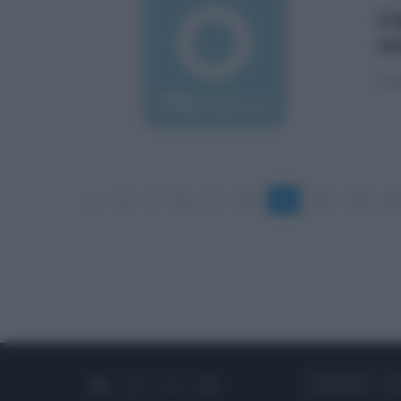
Li
se
I co
«
6
7
8
9
10
11
12
13
14
CHI SIAMO
C