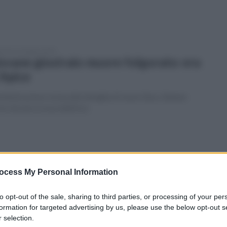
enica 21 giugno 2020
ovane giostraio muore folgorato: era
 Apice
nistrazione vicina alla famiglia di Jeson Zara, 26enne
so da una scossa elettrica
erdì 12 giugno 2020
nte Ufita: "Cinque anni per rifare
ocess My Personal Information
nticello: è inaudito"
to opt-out of the sale, sharing to third parties, or processing of your per
ri fermi, e i cittadini e i sindaci protestano: "Contrada
formation for targeted advertising by us, please use the below opt-out s
ata per quisquilie burocratiche"
 selection.