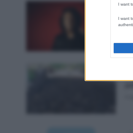
I want t
mar
Ri
I want t
co
authenti
Si p
ven
Fo
po
Irre
ven