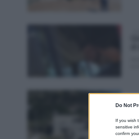
dom
Gi
di
Ammi
ucci
ven
Po
Do Not Pr
po
If you wish 
Lavo
sensitive in
isol
confirm your