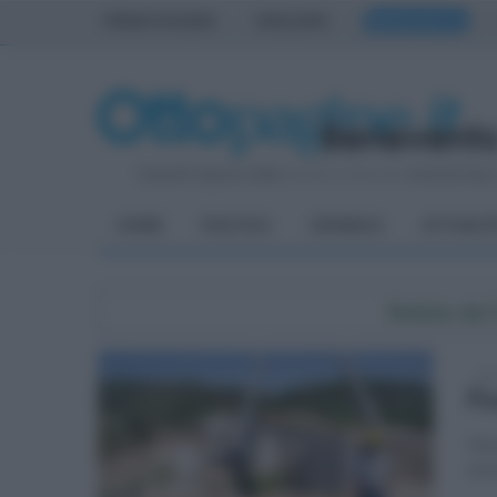
PRIMA PAGINA
AVELLINO
BENEVENTO
Venerdì 7 Agosto 2026
| Direttore Editoriale:
Antonio Sass
HOME
POLITICA
CRONACA
ATTUALIT
Notizie da
gio
Po
Var
avev