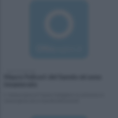
sabato 23 marzo 2019
Mauro Felicori: del Sannio mi sono
innamorato
E' Ambasciatore di "Sannio Falanghina", la cerimonia si è
tenuta questa sera a Guardia Sanframondi