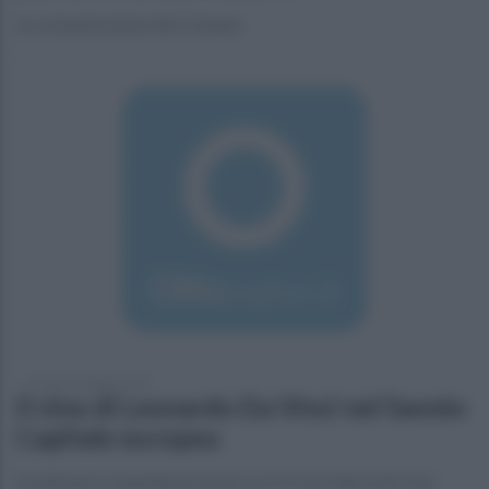
La comunicazione del Comune
venerdì 3 maggio 2019
Il vino di Leonardo Da Vinci nel Sannio
Capitale europea
Da domani a Guardia la mostra con le macchine ed il vino