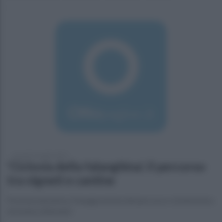
venerdì 12 aprile 2019
'Ciclovia della falanghina', il percorso
tra vigneti e cantine
Prevista domenica l'inaugurazione del percorso cicloturistico
di trenta chilometri