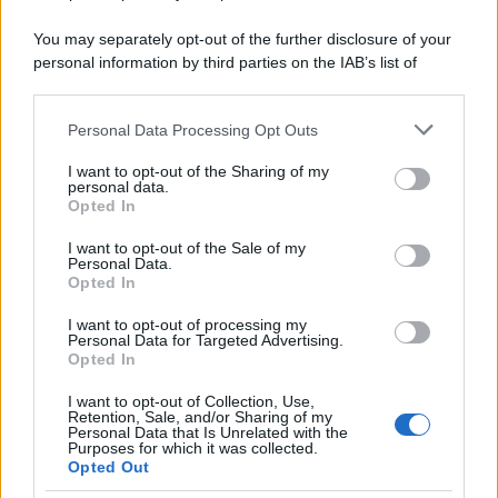
You may separately opt-out of the further disclosure of your
personal information by third parties on the IAB’s list of
downstream participants.
Personal Data Processing Opt Outs
This information may also be disclosed by us to third parties
on the IAB’s List of Downstream Participants that may further
I want to opt-out of the Sharing of my
disclose it to other third parties.
personal data.
Opted In
Please note that this website/app uses one or more Google
services and may gather and store information including but
I want to opt-out of the Sale of my
Personal Data.
not limited to your visit or usage behaviour. You may click to
Opted In
grant or deny consent to Google and its third-party tags to
use your data for below specified purposes in below Google
I want to opt-out of processing my
consent section.
Personal Data for Targeted Advertising.
Opted In
I want to opt-out of Collection, Use,
Retention, Sale, and/or Sharing of my
Personal Data that Is Unrelated with the
Purposes for which it was collected.
Opted Out