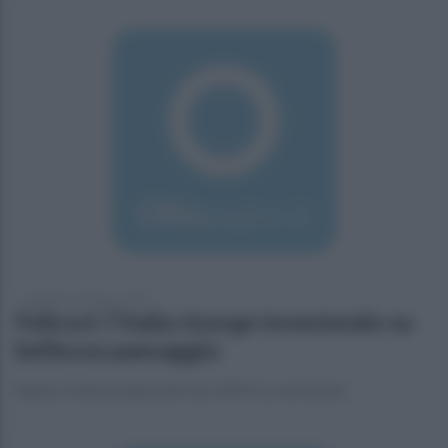
domenica 24 marzo 2019
Felicori: l'Italia risorge investendo su
bellezza paesaggio
Sannio Città europea del vino 2019. La cerimonia