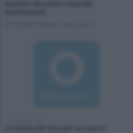
Incontro di artisti a Guardia
Sanframondi
Dal 31 maggio al 2 giugno la quarta edizione
giovedì 23 maggio 2019
Le donne del vino per un nuovo