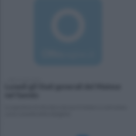
sabato 16 marzo 2019
Lunedì gli Stati generali del Matese
nel Sannio
Le esperienze di viticoltura dei parchi italiani si confrontano
con le comunità della falanghina