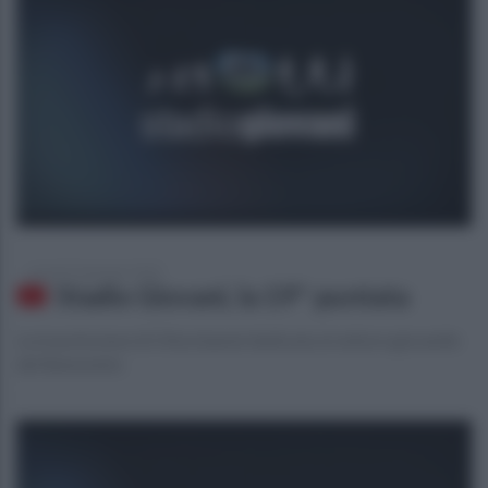
venerdì 24 gennaio 2020
Stadio Giovani, la 19^ puntata
La trasmissione di Ottochannel dedicata al settore giovanile
del Benevento