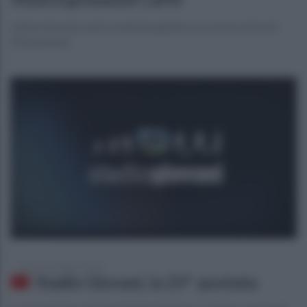
L'intervista del centrocampista giallorosso ai microfoni di
Ottochannel
venerdì 21 febbraio 2020
Stadio Giovani, la 23^ puntata