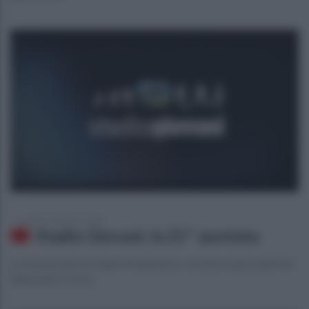
venerdì 14 febbraio 2020
Stadio Giovani, la 21^ puntata
La trasmissione di approfondimento sul settore giovanile del
Benevento Calcio