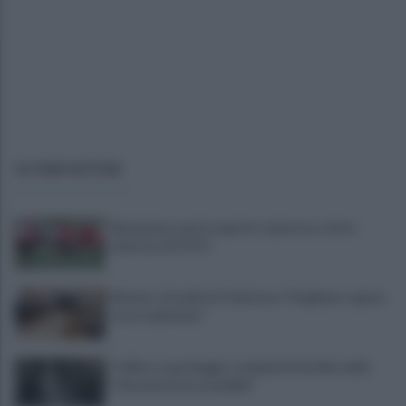
ULTIME NOTIZIE
Benevento a porte aperte: manovra a tutta
velocità. LE FOTO
Miasmi: cittadini in Prefettura "Vogliamo sapere
cosa respiriamo"
Traffico e parcheggi, i residenti di via Boccalini
"situazione insostenibile"