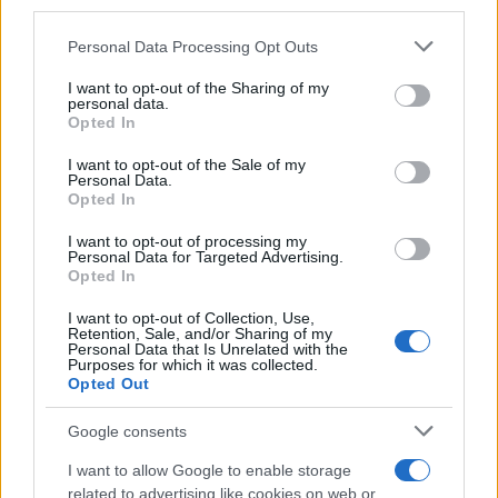
downstream participants.
Personal Data Processing Opt Outs
This information may also be disclosed by us to third parties
on the IAB’s List of Downstream Participants that may further
I want to opt-out of the Sharing of my
disclose it to other third parties.
personal data.
Opted In
Please note that this website/app uses one or more Google
services and may gather and store information including but
I want to opt-out of the Sale of my
Personal Data.
not limited to your visit or usage behaviour. You may click to
Opted In
grant or deny consent to Google and its third-party tags to
use your data for below specified purposes in below Google
I want to opt-out of processing my
consent section.
Personal Data for Targeted Advertising.
Opted In
I want to opt-out of Collection, Use,
Retention, Sale, and/or Sharing of my
Personal Data that Is Unrelated with the
Purposes for which it was collected.
Opted Out
Google consents
I want to allow Google to enable storage
related to advertising like cookies on web or