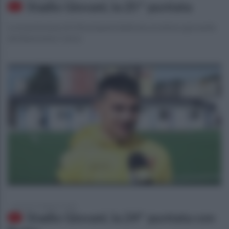
Stadio Giovani, la 25^ puntata
La trasmissione di Ottochannel dedicata al settore giovanile
del Benevento Calcio
giovedì 27 febbraio 2020
Stadio Giovani, la 24^ puntata con