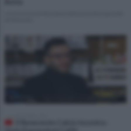
Botta
La trasmissione di Ottochannel dedicata al settore giovanile
del Benevento
mercoledì 26 febbraio 2020
Il Benevento Calcio incontra -
Viola Espressioni Caffè