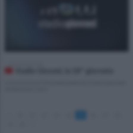
sabato 18 gennaio 2020
Stadio Giovani, la 18^ giornata
La trasmissione di Ottochannel dedicato al settore giovanile
del Benevento Calcio
«
10
11
12
13
14
15
16
17
18
19
20
»