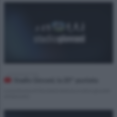
giovedì 30 gennaio 2020
Stadio Giovani, la 20^ puntata
La trasmissione di Ottochannel dedicata al settore giovanile
del Benevento