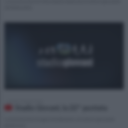
La trasmissione di Ottochannel dedicata al settore giovanile
del Benevento
venerdì 14 febbraio 2020
Stadio Giovani, la 22^ puntata
La trasmissione di approfondimento sul settore giovanile
giallorosso