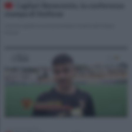
Cagliari-Benevento, la conferenza
stampa di Stellone
Il tecnico giallorosso ha presentato il match dell'Unipol
Domus
giovedì 5 marzo 2020