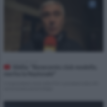
venerdì 29 novembre 2019
Sibilia: "Benevento club modello,
merita la Nazionale"
Il vicepresidente vicario della FIGC e presidente della LND
non ha lesinato parole d'elogio