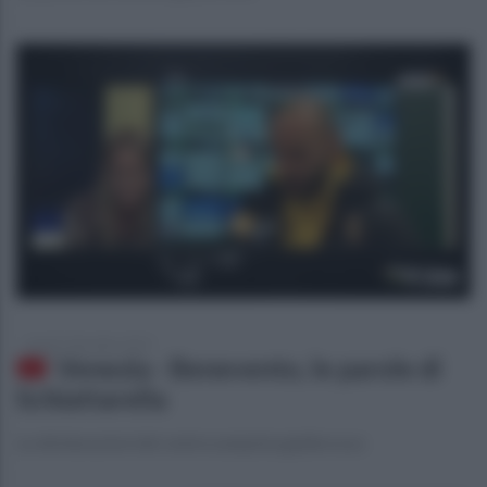
lunedì 2 dicembre 2019
Venezia - Benevento, le parole di
Schiattarella
Le dichiarazioni del centrocampista giallorosso