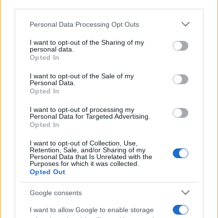
downstream participants.
Personal Data Processing Opt Outs
This information may also be disclosed by us to third parties
on the IAB’s List of Downstream Participants that may further
I want to opt-out of the Sharing of my
disclose it to other third parties.
personal data.
Opted In
Please note that this website/app uses one or more Google
services and may gather and store information including but
I want to opt-out of the Sale of my
Personal Data.
not limited to your visit or usage behaviour. You may click to
Opted In
grant or deny consent to Google and its third-party tags to
use your data for below specified purposes in below Google
I want to opt-out of processing my
consent section.
Personal Data for Targeted Advertising.
Opted In
I want to opt-out of Collection, Use,
Retention, Sale, and/or Sharing of my
Personal Data that Is Unrelated with the
Purposes for which it was collected.
Opted Out
Google consents
I want to allow Google to enable storage