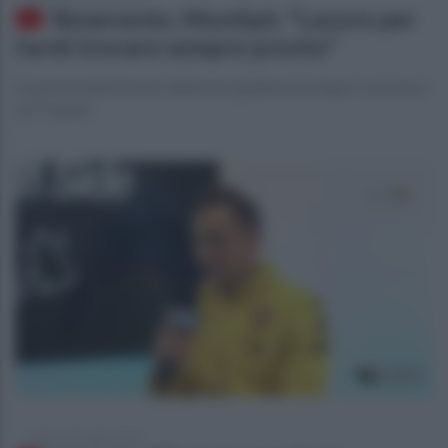
Benevento, Montipò: "Lavoro per
farmi trovare sempre pronto"
Le parole dell'estremo difensore giallorosso dopo il successo
sul Trapani
sabato 7 dicembre 2019