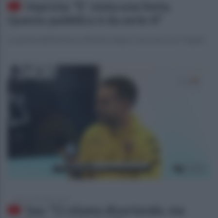
Improta: "E' stata una festa.
Questo pubblico è da serie A"
Le parole dell'esterno offensivo dopo il successo sul Trapani
sabato 7 dicembre 2019
Sau: "Ci stiamo divertendo, ma