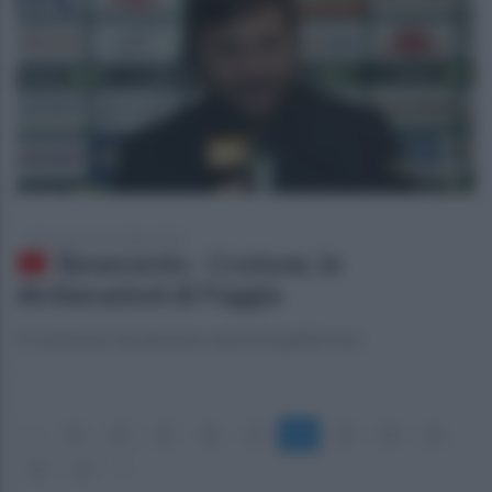
domenica 24 novembre 2019
Benevento - Crotone, le
dichiarazioni di Foggia
Il commento del direttore sportivo giallorosso
«
13
14
15
16
17
18
19
20
21
22
23
»