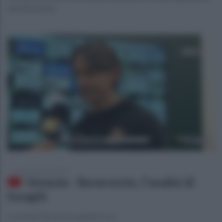
del Benevento
lunedì 2 dicembre 2019
Venezia - Benevento, l'analisi di
Inzaghi
Le parole del tecnico giallorosso