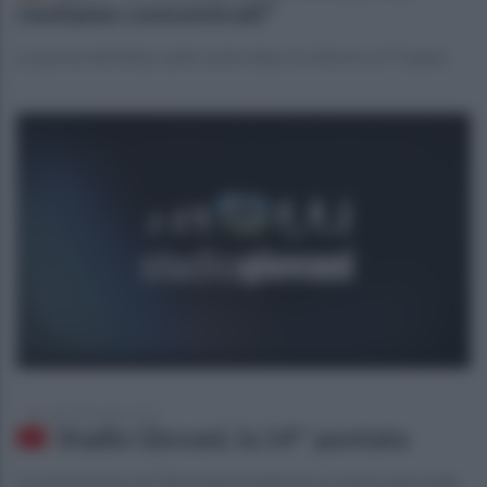
restiamo concentrati"
Le parole dell'attaccante sardo dopo la vittoria sul Trapani
giovedì 5 dicembre 2019
Stadio Giovani, la 14^ puntata
La trasmissione di Ottochannel dedicata al settore giovanile