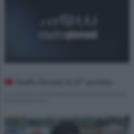
giovedì 28 novembre 2019
Stadio Giovani, la 13^ puntata
La trasmissione di Ottochannel dedicata al settore giovanile
del Benevento Calcio