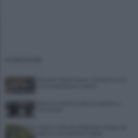
ULTIME NOTIZIE
Benevento chiede risposte: centinaia in corteo
contro inquinamento e miasmi
Benevento-Ravenna in diretta televisiva su
Ottochannel
Violento temporale, allagamenti e disagi: cade
albero in contrada Piano Cappelle