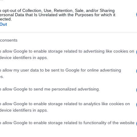
o opt-out of Collection, Use, Retention, Sale, and/or Sharing
ersonal Data that Is Unrelated with the Purposes for which it
edì 16 dicembre 2019
lected.
Livorno - Benevento, l'analisi di
Out
zaghi
consents
ichiarazioni del tecnico giallorosso
o allow Google to enable storage related to advertising like cookies on
evice identifiers in apps.
o allow my user data to be sent to Google for online advertising
s.
edì 16 dicembre 2019
Livorno - Benevento, le dichiarazioni
to allow Google to send me personalized advertising.
 Letizia
o allow Google to enable storage related to analytics like cookies on
arole dell'esterno difensivo giallorosso
evice identifiers in apps.
o allow Google to enable storage related to functionality of the website