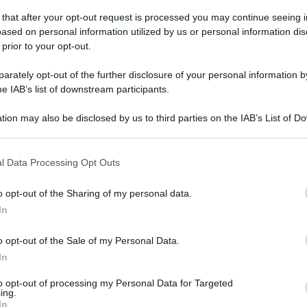
 that after your opt-out request is processed you may continue seeing i
ased on personal information utilized by us or personal information dis
 prior to your opt-out.
vedì 19 dicembre 2019
Stadio Giovani, la 16^ puntata
rately opt-out of the further disclosure of your personal information by
he IAB’s list of downstream participants.
rasmissione di Ottochannel dedicata al settore giovanile del
evento
tion may also be disclosed by us to third parties on the IAB’s List of 
 that may further disclose it to other third parties.
 that this website/app uses one or more Google services and may gath
l Data Processing Opt Outs
including but not limited to your visit or usage behaviour. You may click 
 to Google and its third-party tags to use your data for below specifi
o opt-out of the Sharing of my personal data.
ogle consent section.
edì 16 dicembre 2019
In
Natale 2019, buone feste da
toChannel e dal Benevento calcio
o opt-out of the Sale of my Personal Data.
In
spot natalizio di Ottochannel e Benevento Calcio
to opt-out of processing my Personal Data for Targeted
ing.
In