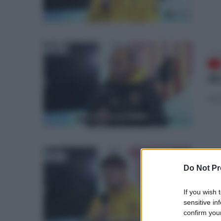
lun
di
Le 
lun
Do Not Pr
di
If you wish 
Le p
sensitive in
confirm your