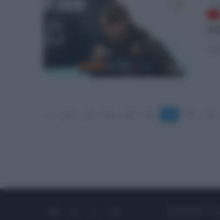
sab
co
Le p
«
12
13
14
15
16
17
18
19
CHI SIAMO
C