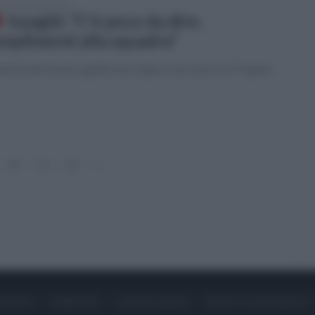
ato 7 dicembre 2019
Inzaghi: "C'è poco da dire,
mplimenti alla squadra"
arole del tecnico giallorosso dopo il successo sul Trapani
20
21
22
»
ONTATTI
PUBBLICITÀ
LAVORA CON NOI
PRIVACY / COOKIE POLICY