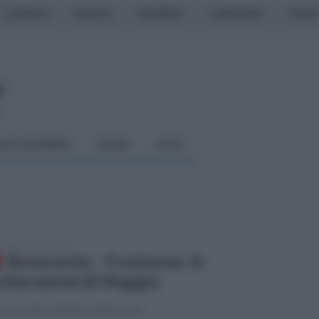
CASERTA
NAPOLI
SALERNO
CAMPANIA
ITALIA
o
LCIO GIOVANILE
RUGBY
ALTRI
edì 23 dicembre 2019
Benevento - Frosinone, le
chiarazioni di Maggio
arole del capitano giallorosso