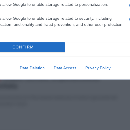
o allow Google to enable storage related to personalization.
edì 16 dicembre 2019
Livorno - Benevento, le dichiarazioni
o allow Google to enable storage related to security, including
 Maggio
cation functionality and fraud prevention, and other user protection.
commento del capitano giallorosso
CONFIRM
Data Deletion
Data Access
Privacy Policy
vedì 12 dicembre 2019
Stadio Giovani, la quindicesima
ntata
rasmissione di Ottochannel dedicata al settore giovanile del
evento Calcio