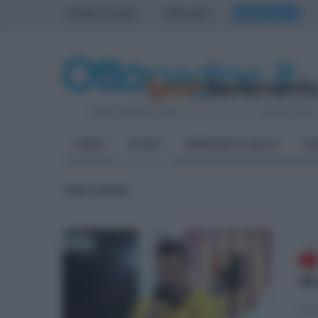
PRIMA PAGINA
AVELLINO
BENEVENTO
Sabato 8 Agosto 2026
| Direttore Editoriale:
Antonio Sass
HOME
SPORT
BENEVENTO CALCIO
CA
VIDEO SPORT
lun
di
Le p