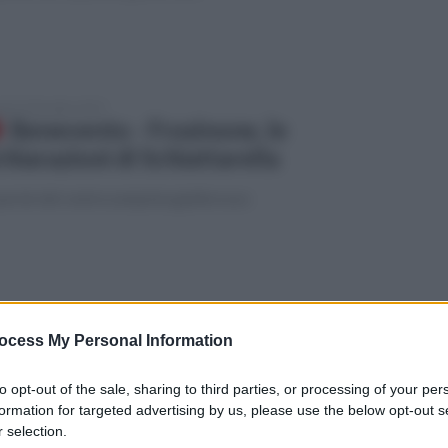
edì 23 dicembre 2019
Benevento - Frosinone, le
chiarazioni di Schiattarella
parole del centrocampista giallorosso
edì 23 dicembre 2019
Benevento - Frosinone, le
ocess My Personal Information
chiarazioni di Antei
to opt-out of the sale, sharing to third parties, or processing of your per
arole del difensore giallorosso
formation for targeted advertising by us, please use the below opt-out s
 selection.