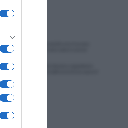
Pistola e proiettili sotto il cuscino:
fermata, si sente male in caserma
Vulneralibità climatica: Legambiente
"senza rinnovabili aree interne esposte"