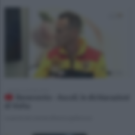
domenica 4 novembre 2018
Benevento - Ascoli, le dichiarazioni
di Volta
Le parole del centrale difensivo giallorosso