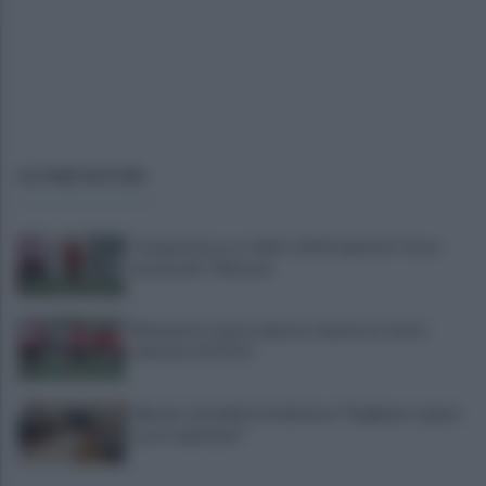
ULTIME NOTIZIE
Trequartista, tra Talia e Verdi spunta il "terzo
incomodo": Manconi
Benevento a porte aperte: manovra a tutta
velocità. LE FOTO
Miasmi: cittadini in Prefettura "Vogliamo sapere
cosa respiriamo"