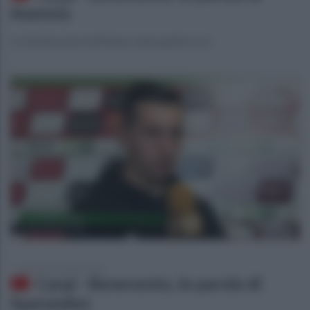
Asencio
Le dichiarazioni dell'attaccante giallorosso
lunedì 12 novembre 2018
Carpi - Benevento, le parole di
Sparandeo