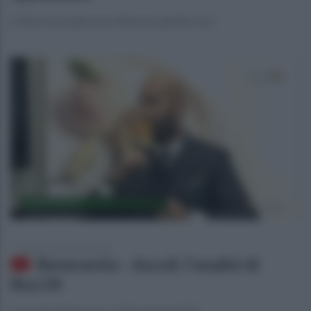
L'intervista al giovane difensore giallorosso
domenica 4 novembre 2018
Benevento - Ascoli, l'analisi di
Bucchi