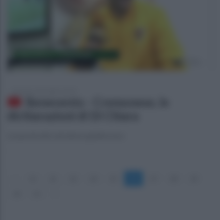
domenica 28 ottobre 2018
Benevento - Cremonese, le
dichiarazioni di Di Chiara
Le parole del calciatore giallorosso
«
21
22
23
24
25
26
27
28
29
30
31
»