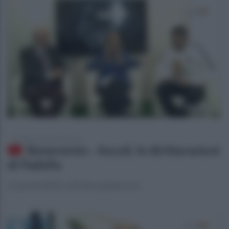
domenica 4 novembre 2018
Benevento - Ascoli, le dichiarazioni
di Padella
Le parole dell'ex calciatore giallorosso