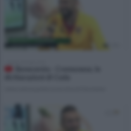
domenica 28 ottobre 2018
Benevento - Cremonese, le
dichiarazioni di Coda
L'attaccante ha parlato ai microfoni di Ottochannel