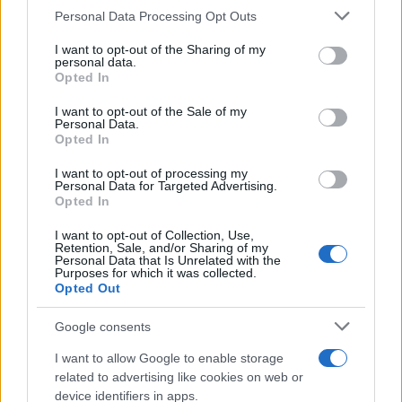
Personal Data Processing Opt Outs
This information may also be disclosed by us to third parties
on the IAB’s List of Downstream Participants that may further
I want to opt-out of the Sharing of my
disclose it to other third parties.
personal data.
Opted In
Please note that this website/app uses one or more Google
services and may gather and store information including but
I want to opt-out of the Sale of my
Personal Data.
not limited to your visit or usage behaviour. You may click to
Opted In
grant or deny consent to Google and its third-party tags to
use your data for below specified purposes in below Google
I want to opt-out of processing my
consent section.
Personal Data for Targeted Advertising.
Opted In
I want to opt-out of Collection, Use,
Retention, Sale, and/or Sharing of my
Personal Data that Is Unrelated with the
Purposes for which it was collected.
Opted Out
Google consents
I want to allow Google to enable storage
related to advertising like cookies on web or
device identifiers in apps.