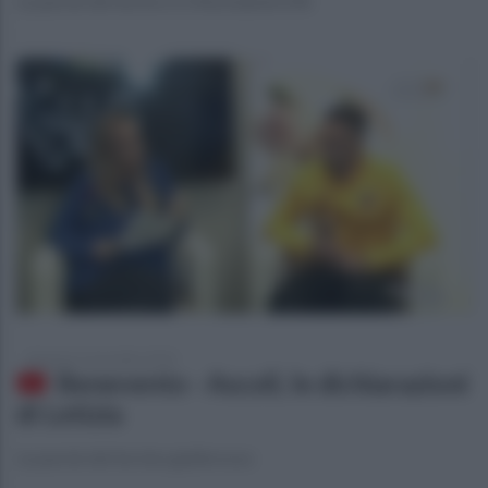
Le parole del tecnico a Ottochannel 696
domenica 4 novembre 2018
Benevento - Ascoli, le dichiarazioni
di Letizia
Le parole del terzino giallorosso