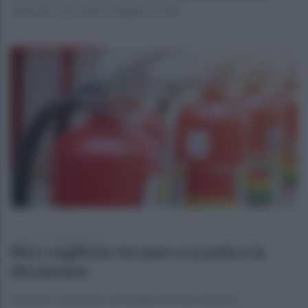
disperato che voleva sfuggire ai topi
mercoledì 8 gennaio 2020
Non vogliono tornare a scuola e la
devastano
Vandali in azione per prolungare le feste natalizie