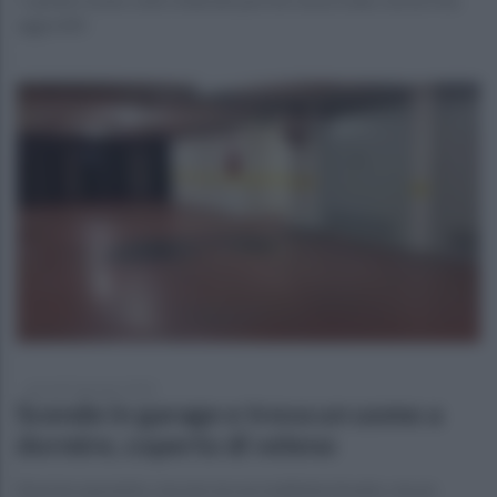
aggrediti
giovedì 9 gennaio 2020
Scende in garage e trova un uomo a
dormire, coperto di veleno
Enorme spavento, ma non era un malintenzionato, ma un