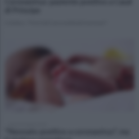
Coronavirus: paziente positivo a Casal
di Principe
Il sindaco: "Presi tutti i provvedimenti necessari"
martedì 25 febbraio 2020
"Neonato positivo a coronavirus", ma