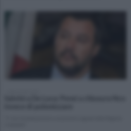
lunedì 6 gennaio 2020
Salvini a De Luca: Pensi a chiusura Nco
invece di polemizzare
"E' una vicenda pazzesca, un pessimo segnale della Regione
Campania"