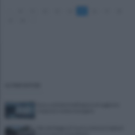
«
10
11
12
13
14
15
16
17
18
19
20
»
ULTIME NOTIZIE
Scacco ai furbetti dell'imposta di soggiorno:
recuperate somme mai pagate
Alba alla Reggia di Caserta, visitatori triplicati
per un evento straordinario