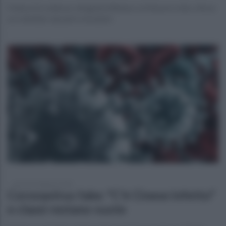
Follia in Eccellenza: dirigente 80enne col femore rotto, tifoso
accoltellato davanti a bmabini
martedì 4 febbraio 2020
Coronavirus fake: "C'è Cinese infetto"
e classi restano vuote