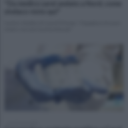
"Da medico sarei andato a Nord, come
sindaco resto qui"
Il primo cittadino di Casal di Principe: "Orgoglioso di essere
medico, ma sono in prima linea qui"
venerdì 6 marzo 2020