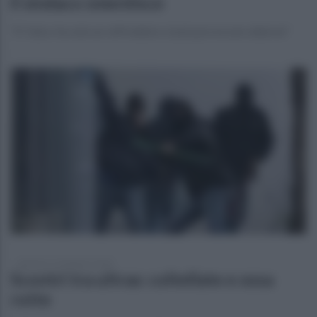
il sindaco smentisce
"E' falso: ha solo un raffreddore, basta provocare allarme"
domenica 16 febbraio 2020
Scontri tra ultras: coltellate e ossa
rotte