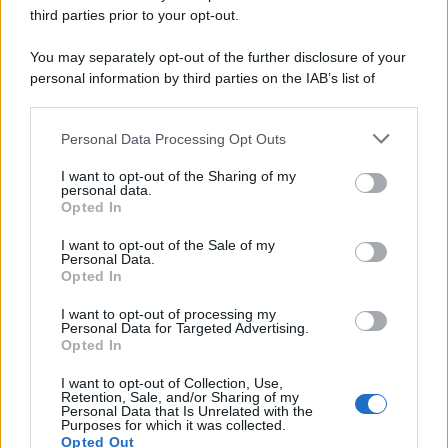
third parties prior to your opt-out.
You may separately opt-out of the further disclosure of your
personal information by third parties on the IAB’s list of
downstream participants.
Personal Data Processing Opt Outs
This information may also be disclosed by us to third parties
on the IAB’s List of Downstream Participants that may further
I want to opt-out of the Sharing of my
disclose it to other third parties.
personal data.
Opted In
Please note that this website/app uses one or more Google
services and may gather and store information including but
I want to opt-out of the Sale of my
Personal Data.
not limited to your visit or usage behaviour. You may click to
Opted In
grant or deny consent to Google and its third-party tags to
use your data for below specified purposes in below Google
I want to opt-out of processing my
consent section.
Personal Data for Targeted Advertising.
Opted In
I want to opt-out of Collection, Use,
Retention, Sale, and/or Sharing of my
Personal Data that Is Unrelated with the
Purposes for which it was collected.
Opted Out