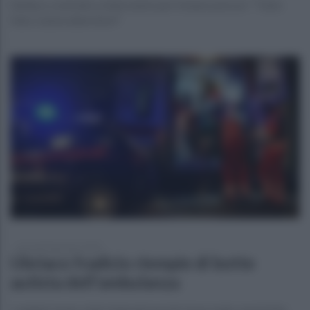
Sindaco costretto a intervenire per frenare psicosi: "Tutto
falso, basta allarmismi"
giovedì 30 gennaio 2020
Ubriaco fradicio riempie di botte
autista dell'ambulanza
I sanitari erano stati chiamati perché stava male, ma lui li ha