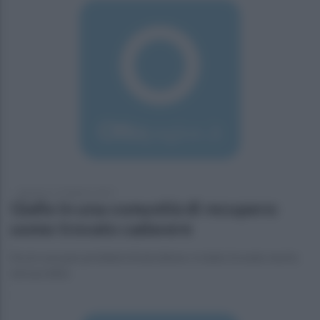
domenica 17 febbraio 2019
Giallo in una comunità di recupero:
uomo trovato cadavere
Era in cura per problemi di alcolismo: è stato trovato morto
nel suo letto