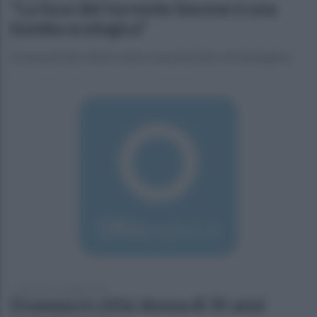
"La foce del torrente Savone è una
bomba ecologica"
Acqua putrida, rifiuti e odore nauseabondo a Mondragone
domenica 16 giugno 2019
Dramma in città: donna di 35 anni