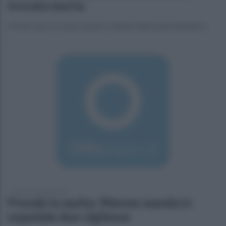
trovata morta
Viveva sola: le cause saranno chiarite dall'esame autoptico
martedì 4 giugno 2019
Prende la multa: 90enne manda in
ospedale due vigilesse