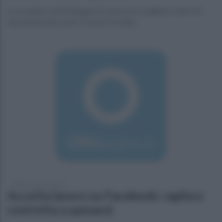
E' accaduto a Mondragone, l'uomo si è scagliato contro le
due donne dopo aver ricevuto la multa
sabato 1 giugno 2019
Accetta lavoro su Facebook: rapita e
costretta a sposarsi