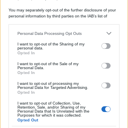
You may separately opt-out of the further disclosure of your
personal information by third parties on the IAB’s list of
downstream participants.
Personal Data Processing Opt Outs
This information may also be disclosed by us to third parties
on the IAB’s List of Downstream Participants that may further
I want to opt-out of the Sharing of my
disclose it to other third parties.
personal data.
Opted In
Please note that this website/app uses one or more Google
services and may gather and store information including but
I want to opt-out of the Sale of my
Personal Data.
not limited to your visit or usage behaviour. You may click to
Opted In
grant or deny consent to Google and its third-party tags to
use your data for below specified purposes in below Google
I want to opt-out of processing my
consent section.
Personal Data for Targeted Advertising.
Opted In
I want to opt-out of Collection, Use,
Retention, Sale, and/or Sharing of my
Personal Data that Is Unrelated with the
Purposes for which it was collected.
Opted Out