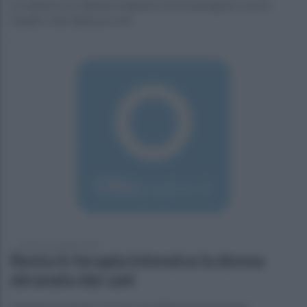
La vittima è un 30enne originario di Mondragone. Lascia
moglie e due figlie piccole
venerdì 10 maggio 2019
Resta in terapia intensiva la donna
sbranata dai cani
Indagata la nipote con l'accusa di lesioni gravissime