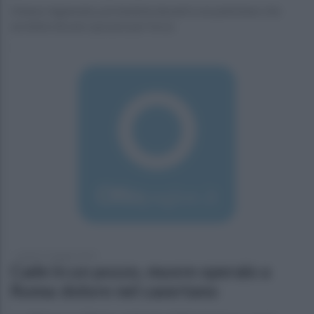
L'hanno ingannata, portandola davanti a un pakistano che
avrebbe dovuto sposare per forza
lunedì 13 maggio 2019
Cade in un pozzo, muore operaio a
Roma: dolore nel casertano