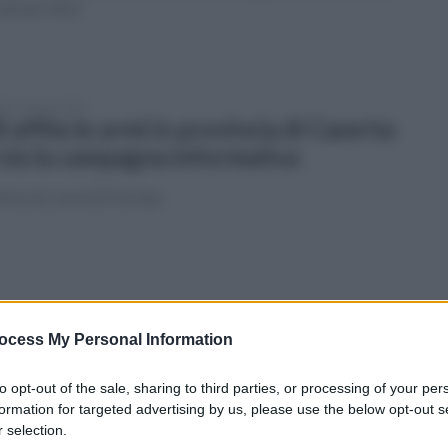
metodo Aba"
ato 9 marzo 2024
l affila le armi in provincia di Caserta:
 via la campagna informativa
arte da Casal di Principe
enica 18 febbraio 2024
musso: "Insulto a Meloni grave
ocess My Personal Information
rore di De Luca. Ma li commette
to opt-out of the sale, sharing to third parties, or processing of your per
esso"
formation for targeted advertising by us, please use the below opt-out s
 selection.
enatrice Pd: "Però ha iniziato Meloni invitando i