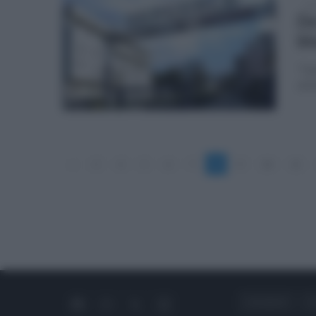
ven
De
bl
"Qua
abb
«
3
4
5
6
7
8
9
10
11
CHI SIAMO
C