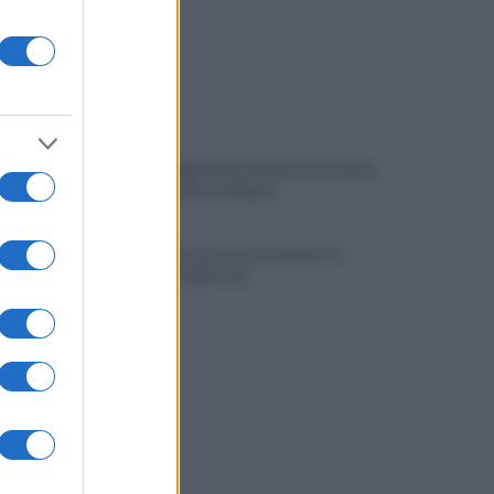
Viola l'obbligo di permanenza notturna:
arrestato dai carabinieri
Cesa: approvato assestamento di
bilancio e tariffe Tari