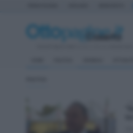
PRIMA PAGINA
AVELLINO
BENEVENTO
Venerdì 7 Agosto 2026
| Direttore Editoriale:
Antonio Sass
HOME
POLITICA
CRONACA
ATTUALIT
POLITICA
mar
"R
te
Oliv