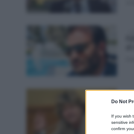
su 
sab
Fd
al
Si p
dom
Ca
Do Not Pr
er
If you wish 
sp
sensitive in
confirm your
La s