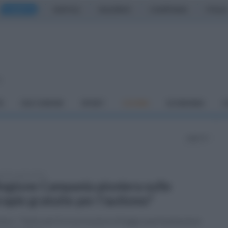
CASERTA
NAPOLI
SALERNO
CAMPANIA
ITALIA
o
À
DAI COMUNI
SPORT
CUCINA
ECONOMIA
C
pagina 8
tedì 2 aprile 2024
egione Campania pioniera sulle
rapie gratuite per l'autismo"
iero: "Sette anni fa io promotore di legge sperimentazione