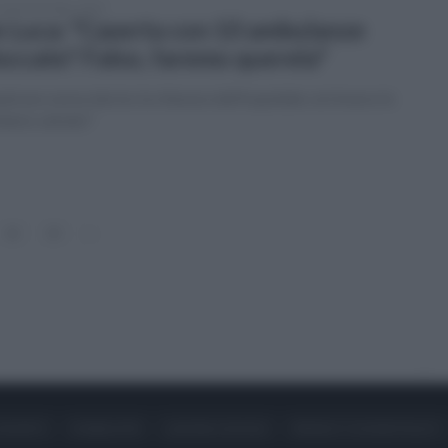
erdì 8 dicembre 2023
 Luca: "Caserta con 10 ambulanze
occate? Falso, faremo querela"
lcuno aveva deciso la chiusura dell'ospedale, noi invece lo
iamo salvato"
12
13
»
ONTATTI
PUBBLICITÀ
LAVORA CON NOI
PRIVACY / COOKIE POLICY