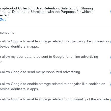
o opt-out of Collection, Use, Retention, Sale, and/or Sharing
ersonal Data that Is Unrelated with the Purposes for which it
coledì 3 gennaio 2024
lected.
sessore posta foto di Mussolini,
Out
lemica a Maddaloni
consents
udio Marone pubblica una foto di Mussolini con una scritta:
o allow Google to enable storage related to advertising like cookies on
anno di m. a tutti i comunisti"
evice identifiers in apps.
o allow my user data to be sent to Google for online advertising
s.
erdì 29 dicembre 2023
nzi: "Impegno Governo per valutare
to allow Google to send me personalized advertising.
ddoppio Maddaloni - S. Maria Capua
o allow Google to enable storage related to analytics like cookies on
"
evice identifiers in apps.
eputato: "Asse strategico per l'economia locale"
o allow Google to enable storage related to functionality of the website