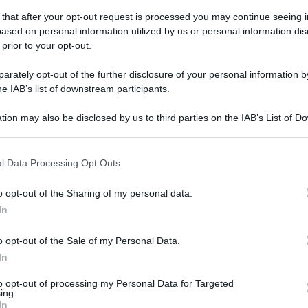
festanti ad andare a lavorare"
 that after your opt-out request is processed you may continue seeing i
ased on personal information utilized by us or personal information dis
 prior to your opt-out.
enica 4 febbraio 2024
nzi: "Brucellosi? Io sto con gli
rately opt-out of the further disclosure of your personal information by
levatori. Piano De Luca un fallimento"
he IAB’s list of downstream participants.
tion may also be disclosed by us to third parties on the IAB’s List of 
 Governo chiediamo commissario nazionale: quella di latte e
 that may further disclose it to other third parties.
arella è filiera strategica"
 that this website/app uses one or more Google services and may gath
l Data Processing Opt Outs
including but not limited to your visit or usage behaviour. You may click 
 to Google and its third-party tags to use your data for below specifi
o opt-out of the Sharing of my personal data.
ogle consent section.
erdì 5 gennaio 2024
In
serta Decide: al via la campagna di
sseramento 2024
o opt-out of the Sale of my Personal Data.
In
pello della coordinatrice Sara Femiano
to opt-out of processing my Personal Data for Targeted
ing.
In