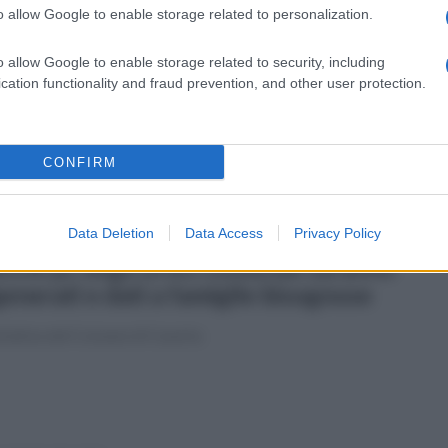
o allow Google to enable storage related to personalization.
erdì 29 dicembre 2023
appello del Comune: "No ai botti a
o allow Google to enable storage related to security, including
podanno"
cation functionality and fraud prevention, and other user protection.
 Garante per i diritti degli animali: "Si tutelino in particolare
agi: spesso vittime"
CONFIRM
Data Deletion
Data Access
Privacy Policy
coledì 20 dicembre 2023
cchi pc degli uffici comunali saranno
generati e dati a famiglie bisognose
iziativa del Comune di Caserta