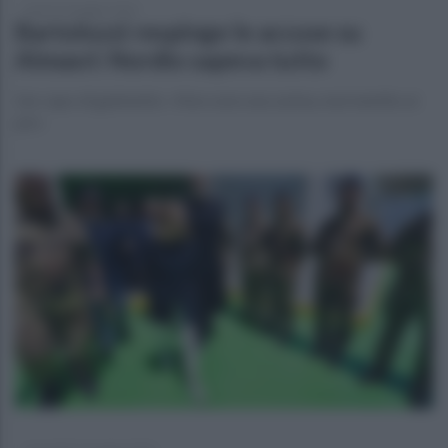
lunedì 18 maggio 2026
Bartolozzi respinge le accuse su
Almasri: Nordio sapeva tutto
L’ex capo di gabinetto: «Non sono una zarina, mai mentito ai
pm»