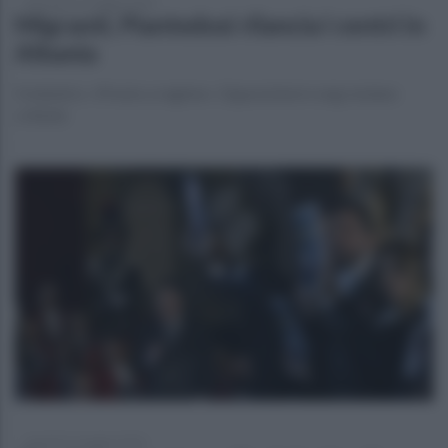
mercoledì 13 maggio 2026
Migranti, Piantedosi rilancia i centri in
Albania
Il ministro: «Presto a regime». Opposizioni e ong restano
critiche
martedì 12 maggio 2026