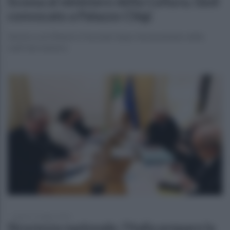
Scossa al ministero della Cultura, Giuli
convocato a Palazzo Chigi
Vertice con Meloni e Fazzolari dopo l’azzeramento dello
staff del ministro
lunedì 11 maggio 2026
Sicurezza nazionale, l’Italia prepara la