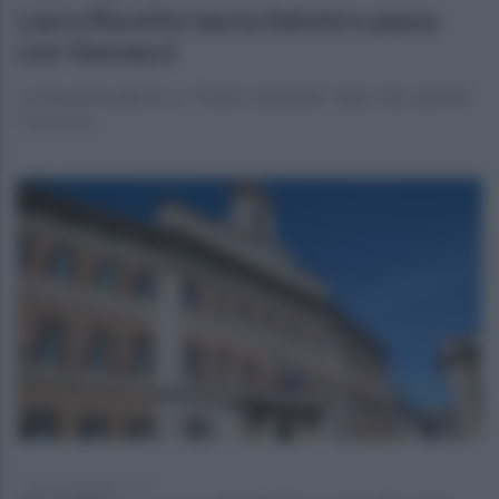
Laura Ravetto lascia Salvini e passa
con Vannacci
La deputata aderisce a “Futuro nazionale” dopo otto anni nel
Carroccio
lunedì 18 maggio 2026