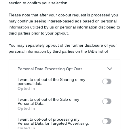
section to confirm your selection.
Miasmi: cittadini in Prefettura "Vogliamo sapere
cosa respiriamo"
Please note that after your opt-out request is processed you
may continue seeing interest-based ads based on personal
information utilized by us or personal information disclosed to
third parties prior to your opt-out.
You may separately opt-out of the further disclosure of your
personal information by third parties on the IAB’s list of
downstream participants.
Personal Data Processing Opt Outs
This information may also be disclosed by us to third parties
on the IAB’s List of Downstream Participants that may further
I want to opt-out of the Sharing of my
disclose it to other third parties.
personal data.
Opted In
Please note that this website/app uses one or more Google
services and may gather and store information including but
I want to opt-out of the Sale of my
Personal Data.
not limited to your visit or usage behaviour. You may click to
Opted In
grant or deny consent to Google and its third-party tags to
use your data for below specified purposes in below Google
I want to opt-out of processing my
consent section.
Personal Data for Targeted Advertising.
Opted In