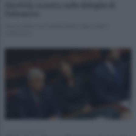
Giustizia, scontro sulle deleghe di
Delmastro
Braccio di ferro tra Fratelli d’Italia e Lega su Dap e
penitenziaria
martedì 12 maggio 2026