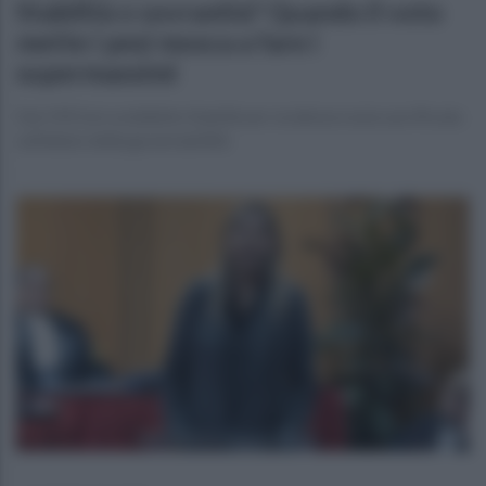
Stabilità o sovranità? Quando il voto
mette i pesi mosca a fare i
supermassimi
Dal 1953 al cosiddetto Stabilicum: la democrazia sacrificata
sull’altare della governabilità