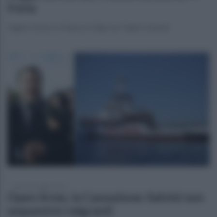
frena
Oggi il vertice a Palazzo Chigi con Tajani e Salvini
martedì 5 maggio 2026
Open Arms, la Cassazione: Salvini non
sequestrò i migranti