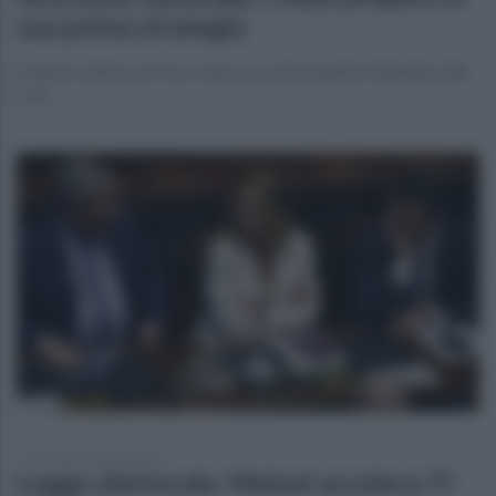
sua prima strategia
Il Dpcm rafforza il Cisr e apre a un documento triennale sulle
crisi
mercoledì 6 maggio 2026
Legge elettorale, Meloni accelera: FI