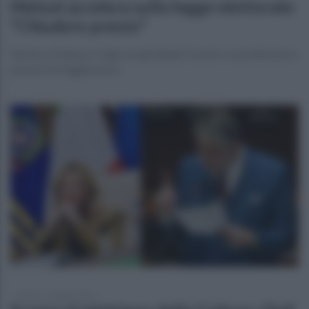
Meloni accelera sulla legge elettorale:
"Chiudere presto"
Vertice a Palazzo Chigi con gli alleati. Scontro su preferenze e
premio di maggioranza
lunedì 11 maggio 2026