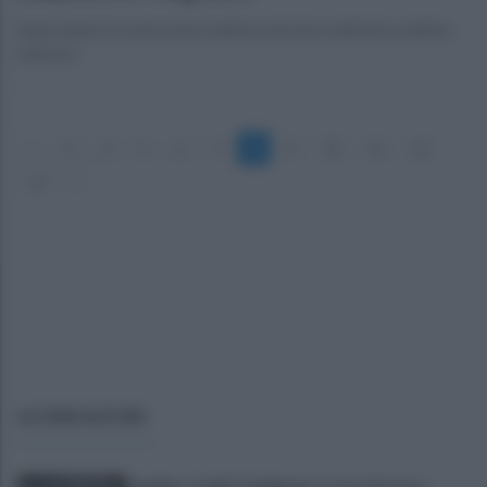
Depositate le motivazioni dell’assoluzione definitiva dell’ex
ministro
«
3
4
5
6
7
8
9
10
11
12
13
»
ULTIME NOTIZIE
Avellino, Favilli: "Dobbiamo essere di nuovo