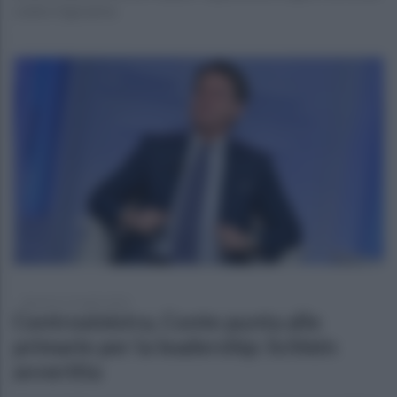
contro il governo
domenica 19 aprile 2026
Centrosinistra, Conte punta alle
primarie per la leadership: Schlein
avvertita