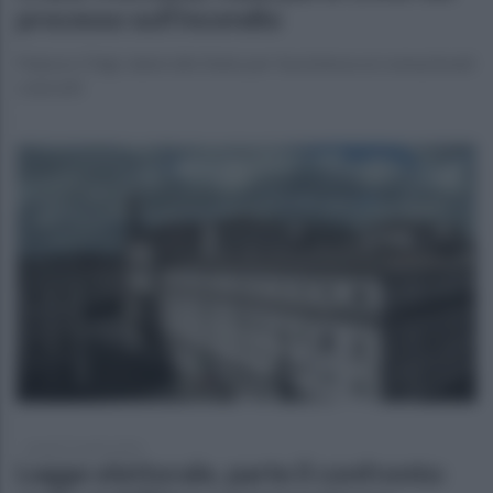
processo sull’incendio
Palazzo Chigi: danni allo Stato per l’assistenza ai connazionali
coinvolti
lunedì 27 aprile 2026
Legge elettorale, parte il confronto: