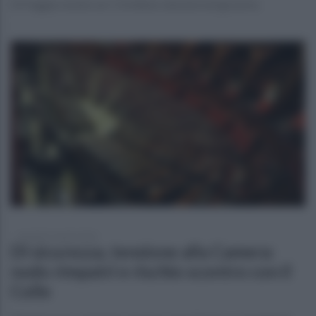
Di Foggia resiste sui 7,3 milioni, tensioni nel governo
martedì 21 aprile 2026
Dl sicurezza, tensione alla Camera:
nodo rimpatri e rischio scontro con il
Colle