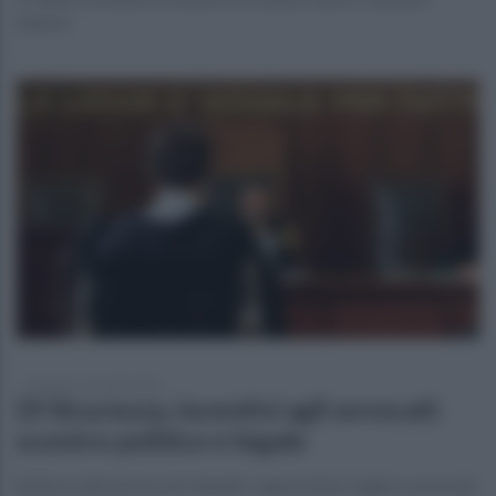
interne
domenica 19 aprile 2026
Dl Sicurezza, incentivi agli avvocati:
scontro politico e legale
Bufera sulla norma sui rimpatri: opposizioni, toghe e avvocati