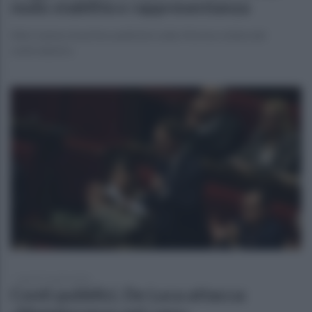
nodo stabilità e rappresentanza
Alla Camera le prime audizioni sulla riforma voluta dal
centrodestra
lunedì 27 aprile 2026
Conti pubblici, De Luca attacca: