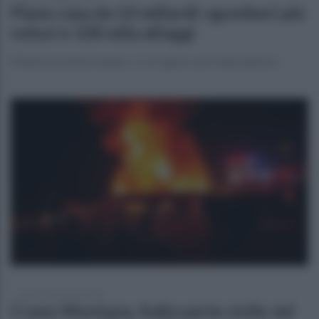
Piano casa da 10 miliardi: sgomberi più
veloci e 100 mila alloggi
Meloni presenta il piano: «Così agisce uno Stato giusto»
mercoledì 29 aprile 2026
Crans-Montana, Italia parte civile nel