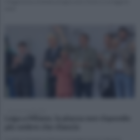
Maggioranza orientata ad approvare il testo e correggerlo
dopo
domenica 19 aprile 2026
Lega a Milano, la piazza non risponde:
più ombre che rilancio
Il raduno di Salvini al Duomo tra numeri bassi e tensioni