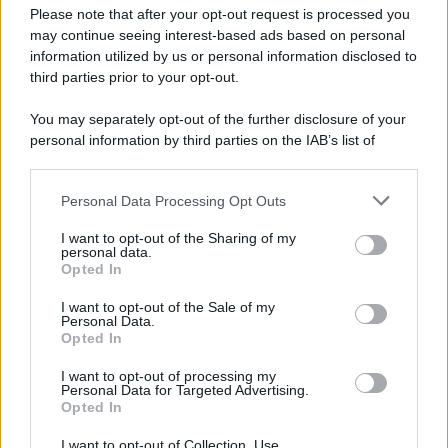
Please note that after your opt-out request is processed you
may continue seeing interest-based ads based on personal
information utilized by us or personal information disclosed to
third parties prior to your opt-out.
You may separately opt-out of the further disclosure of your
personal information by third parties on the IAB’s list of
downstream participants.
Personal Data Processing Opt Outs
This information may also be disclosed by us to third parties
on the IAB’s List of Downstream Participants that may further
I want to opt-out of the Sharing of my
disclose it to other third parties.
personal data.
Opted In
Please note that this website/app uses one or more Google
services and may gather and store information including but
I want to opt-out of the Sale of my
Personal Data.
not limited to your visit or usage behaviour. You may click to
Opted In
grant or deny consent to Google and its third-party tags to
use your data for below specified purposes in below Google
I want to opt-out of processing my
consent section.
Personal Data for Targeted Advertising.
Opted In
I want to opt-out of Collection, Use,