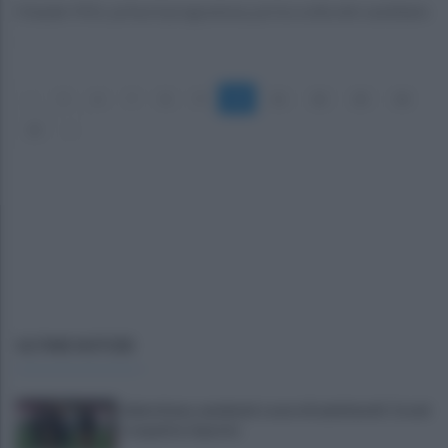
Il leader M5s: prima il programma, poi la scelta del candidato
«
5
6
7
8
9
10
11
12
13
14
15
»
ULTIME NOTIZIE
Salernitana, weekend a suon di amichevoli: Cosmi
si aspetta risposte