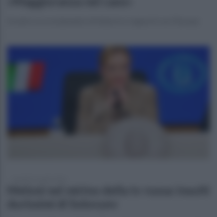
«Maggioranza nel caos»
Scontro su scostamento di bilancio e rapporti con l’Europa
martedì 21 aprile 2026
Meloni nel mirino della tv russa: insulti
durissimi di Solovyev