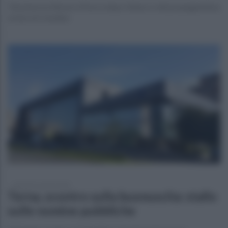
Tensione tra Roma e Mosca dopo l’attacco del propagandista
vicino al Cremlino
martedì 21 aprile 2026
Terna, scontro sulla buonuscita: stallo
sulle nomine pubbliche