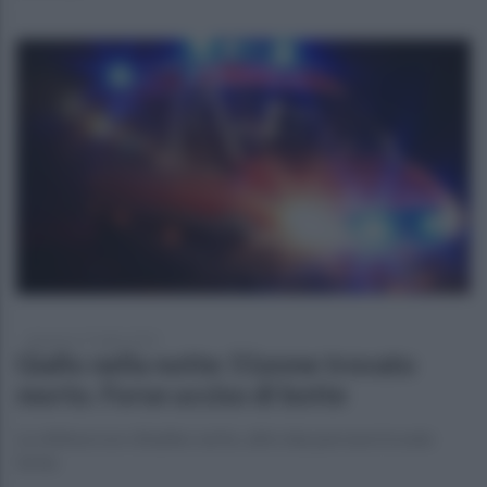
domenica 27 luglio 2025
Giallo nella notte: 51enne trovato
morto. Forse ucciso di botte
La vittima è un cittadino serbo, altre due persone trovate
ferite