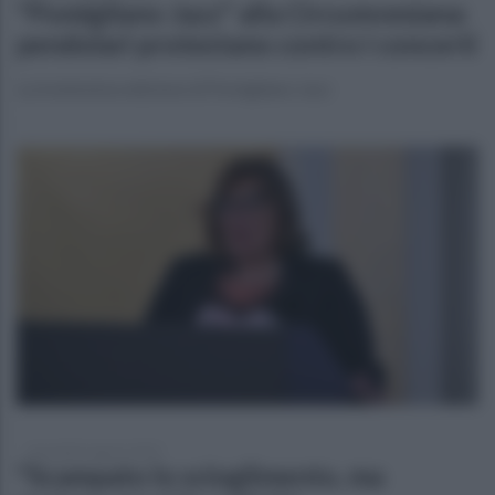
"Pomigliano Jazz" alla Circumvesiana:
pendolari protestano contro i concerti
La trentesima edizione di Pomigliano Jazz
mercoledì 6 agosto 2025
"Scampato lo scioglimento, ma