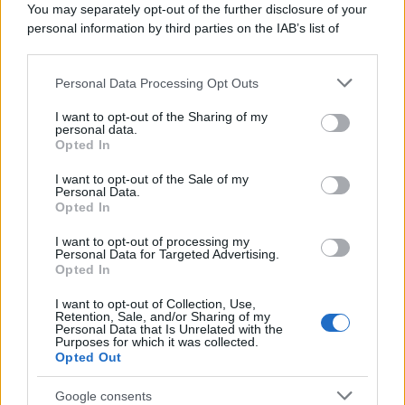
You may separately opt-out of the further disclosure of your
personal information by third parties on the IAB’s list of
downstream participants.
Personal Data Processing Opt Outs
This information may also be disclosed by us to third parties
on the IAB’s List of Downstream Participants that may further
I want to opt-out of the Sharing of my
disclose it to other third parties.
personal data.
Opted In
Please note that this website/app uses one or more Google
services and may gather and store information including but
I want to opt-out of the Sale of my
Personal Data.
not limited to your visit or usage behaviour. You may click to
Opted In
grant or deny consent to Google and its third-party tags to
use your data for below specified purposes in below Google
I want to opt-out of processing my
consent section.
Personal Data for Targeted Advertising.
Opted In
I want to opt-out of Collection, Use,
Retention, Sale, and/or Sharing of my
Personal Data that Is Unrelated with the
Purposes for which it was collected.
Opted Out
Google consents