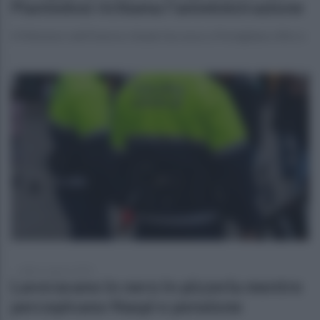
Piantedosi richiama l'amministrazione
Il Ministero dell’Interno chiude l’accesso a Pomigliano d’Arco
sabato 2 agosto 2025
Lavoravano in nero in pizzeria mentre
percepivano Naspi e pensione