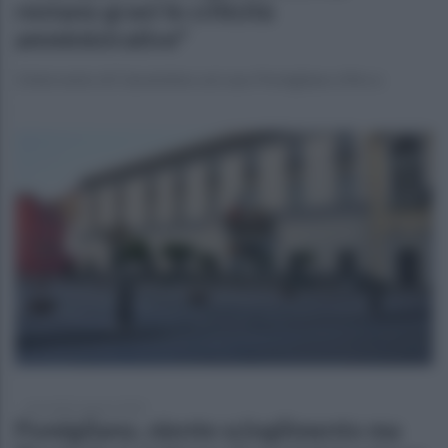
restano gravi le criticità
amministrative"
L'intervento di Ciarambino sul caso Pomigliano d'Arco
mercoledì 6 agosto 2025
Pomigliano, niente scioglimento ma