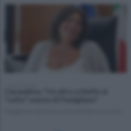
venerdì 4 luglio 2025
Ciarambino: "Un altro schiaffo al
"volto" onesto di Pomigliano"
L'indagine per concussione a carico del sindaco e le reazioni