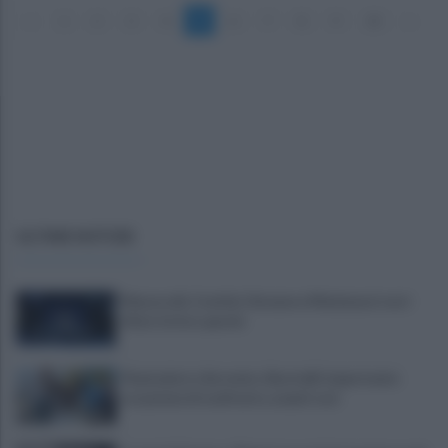
«
1
2
3
4
5
6
7
8
9
10
»
ULTIME NOTIZIE
Mazzocchi, Contini, Giovane e Marianucci con i
tifosi: le loro parole
Piantedosi a Sorrento, Rastrelli: importante
occasione di confronto, avanti così