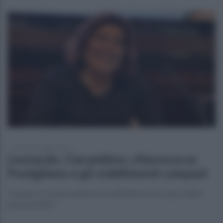
mercoledì 9 luglio 2025
Leonardo, Ciarambino: chiarezza su
Pomigliano e gli stabilimenti campani
Cautela e costante attenzione nell’attesa che si passi dalle
parole ai fatti