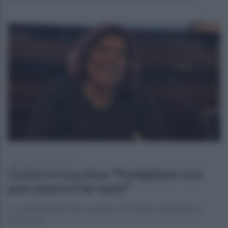
domenica 27 luglio 2025
Ucciso in una rissa "Pomigliano non
può essere il far west"
La vicepresidente del consiglio: "Si investa seriamente in
sicurezza"