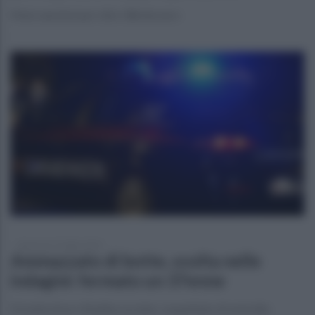
Maxi sanzioni per oltre 38mila euro
domenica 27 luglio 2025
Ammazzato di botte, svolta nelle
indagini: fermato un 37enne
Si tratta di un cittadino ucraino, sospettato di omicidio