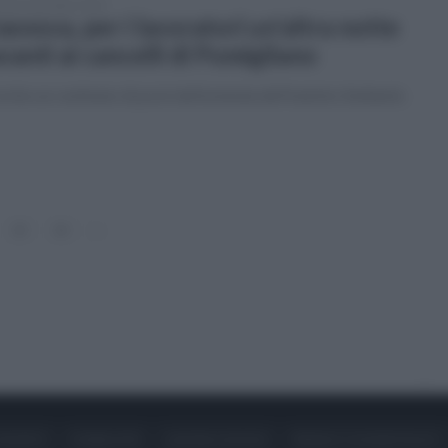
tedì 3 dicembre 2024
asnova, per i lavoratori un'altra notte
vanti ai cancelli di Pomigliano
schio un centinaio di posti dell'azienda dell'indotto Stellantis
13
14
»
ONTATTI
PUBBLICITÀ
LAVORA CON NOI
PRIVACY / COOKIE POLICY