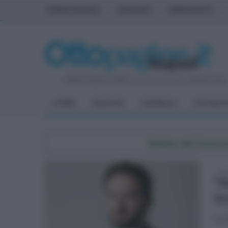
PRIMA PAGINA
AVELLINO
BENEVENTO
Sabato 8 Agosto 2026
| Direttore Editoriale:
Antonio Sass
HOME
POLITICA
CRONACA
ATTUALIT
Notizie dal Comun
mer
"S
ec
Lo 