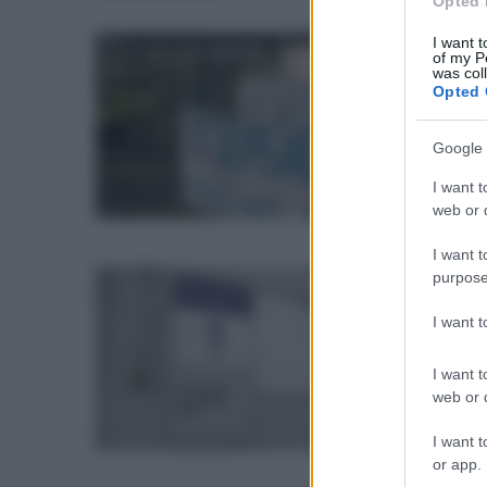
Opted 
I want t
of my P
lun
was col
St
Opted 
mi
Tr
Google 
Preo
I want t
per 
web or d
I want t
purpose
sab
St
I want 
al
I want t
La d
web or d
pena
I want t
or app.