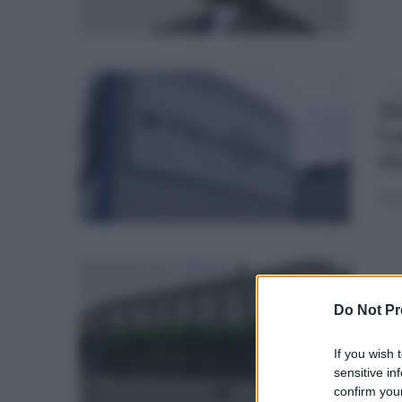
ven
St
Ca
ri
Il g
mer
"R
Do Not Pr
co
Po
If you wish 
sensitive in
Il p
confirm your