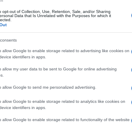
In
o opt-out of Collection, Use, Retention, Sale, and/or Sharing
ersonal Data that Is Unrelated with the Purposes for which it
edì 9 dicembre 2024
lected.
ellantis, attesa per il tavolo al
Out
nistero: presidio degli operai
asnova
consents
ccupazioni per il futuro dell'indotto: licenziamento anche
o allow Google to enable storage related to advertising like cookies on
i dipendenti Logitech
evice identifiers in apps.
o allow my user data to be sent to Google for online advertising
s.
ato 7 dicembre 2024
ellantis, crisi senza fine: in arrivo un
to allow Google to send me personalized advertising.
tro centinaio di licenziamenti
o allow Google to enable storage related to analytics like cookies on
enuncia della Fiom di Napoli: "L'azienda continua a
evice identifiers in apps.
lizzare l'indotto"
o allow Google to enable storage related to functionality of the website