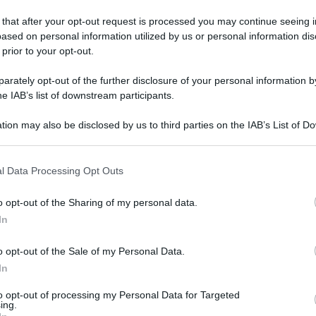
'Interno
 that after your opt-out request is processed you may continue seeing i
ased on personal information utilized by us or personal information dis
 prior to your opt-out.
coledì 11 dicembre 2024
ellantis, si torna al lavoro: da giovedì
rately opt-out of the further disclosure of your personal information by
prendono le produzioni
he IAB’s list of downstream participants.
cata la cassa integrazione dopo il blocco forzato per il
tion may also be disclosed by us to third parties on the IAB’s List of 
sidio Trasnova
 that may further disclose it to other third parties.
 that this website/app uses one or more Google services and may gath
l Data Processing Opt Outs
including but not limited to your visit or usage behaviour. You may click 
 to Google and its third-party tags to use your data for below specifi
o opt-out of the Sharing of my personal data.
tedì 10 dicembre 2024
ogle consent section.
rtenza Stellantis, vincono i lavoratori:
In
tirati tutti i licenziamenti
o opt-out of the Sale of my Personal Data.
ata bianca dopo l'incontro a Roma: per Trasnova prorogata
In
un anno la commessa
to opt-out of processing my Personal Data for Targeted
ing.