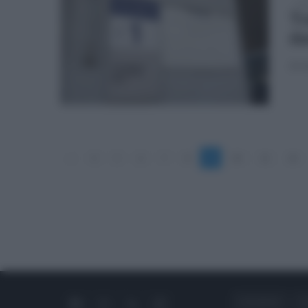
mar
Tr
da
A ri
«
4
5
6
7
8
9
10
11
12
CHI SIAMO
C