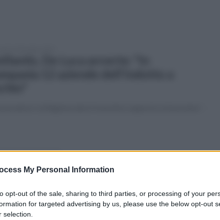
erdì 13 dicembre 2024
ellantis, De Luca avverte: "In
mpania 12 aziende dell'indotto a
schio"
overnatore: la Regione darà il massimo supporto ai lavoratori
coledì 11 dicembre 2024
ischio infiltrazioni dei clan":
ocess My Personal Information
mmissione d'accesso al Comune di
migliano
to opt-out of the sale, sharing to third parties, or processing of your per
formation for targeted advertising by us, please use the below opt-out s
rovvedimento della Prefettura su delega del ministro
 selection.