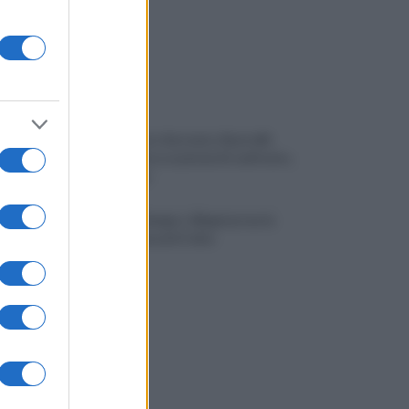
Piantedosi a Sorrento, Rastrelli:
importante occasione di confronto,
avanti così
Castel di Sangro: Allegri prova la
formazione anti Celta