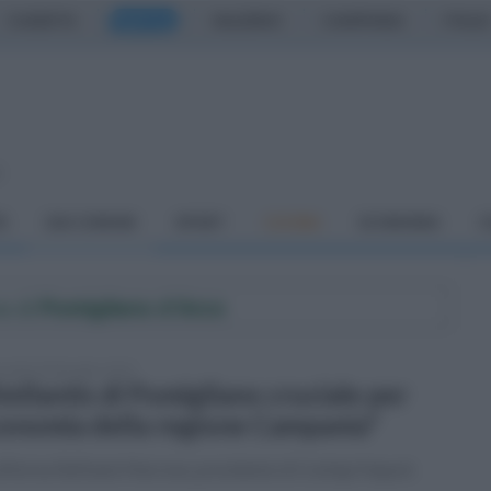
CASERTA
NAPOLI
SALERNO
CAMPANIA
ITALIA
o
À
DAI COMUNI
SPORT
CUCINA
ECONOMIA
C
e di
Pomigliano d'Arco
coledì 18 dicembre 2024
tellantis di Pomigliano cruciale per
onomia della regione Campania"
afferma Raffaele Marrone, presidente di Confapi Napoli.