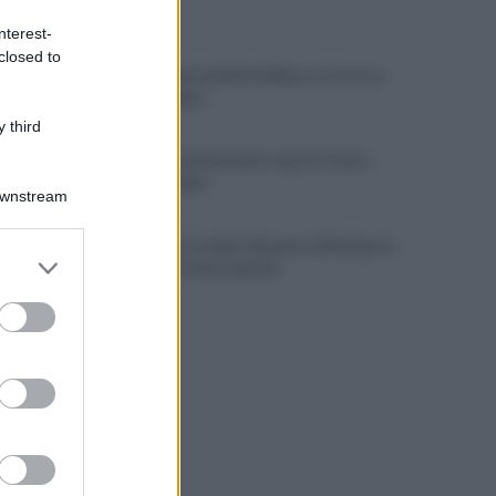
ULTIME NOTIZIE
nterest-
closed to
Spari durante la Notte Bianca, terrore a
Secondigliano
 third
IL PIZZINO di Gerardo Casucci: Cento
milioni in ballo
Downstream
Mazzocchi, Contini, Giovane e Marianucci
er and store
con i tifosi: le loro parole
to grant or
ed purposes