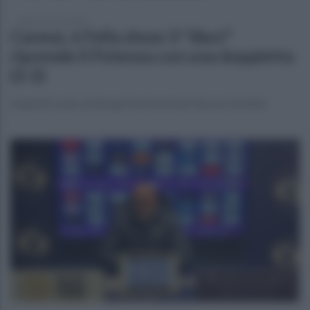
sabato 8 marzo 2025
Cavese, è Fella show: il "dieci"
riprende il Potenza con una doppietta
(2-2)
Aquilotti sotto di due gol ma trascinati dal suo bomber