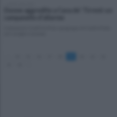
venerdì 7 marzo 2025
Donne aggredite a Cava de' Tirreni: un
campanello d'allarme
A dichiararlo Cirielli De Mola, capogruppo di Fratelli d’Italia
nel Consiglio Comunale
«
34
35
36
37
38
39
40
41
42
43
44
»