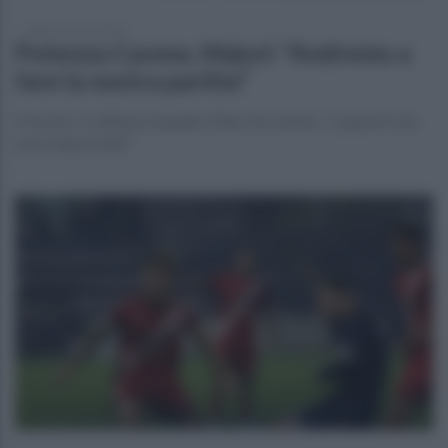
sabato 8 marzo 2025
Potenza-Cavese, Maiuri: "Andremo a
fare la nostra partita"
Il tecnico si affida al tandem Fella-Sorrentino. "I playoff non
sono impossibili"