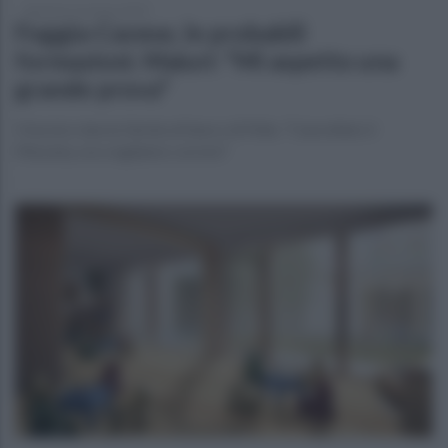
domenica 16 marzo 2025
Foggia-Cavese, le probabili
formazioni. Maiuri: "Mi aspetto una
grande prova"
Il tecnico lancia Verde al fianco di Fella. "Cancellato il
Messina, ora vogliamo correre"