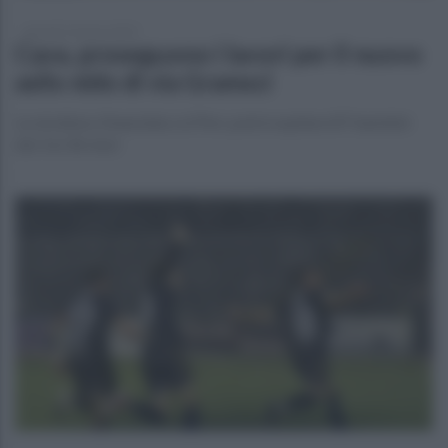
giovedì 13 marzo 2025
Cava, proseguono i lavori per il nuovo
asilo nido di via Gramsci
La struttura, finanziata col Pnrr, potrà ospitare 87 bambini
dai 3 ai 36 mesi