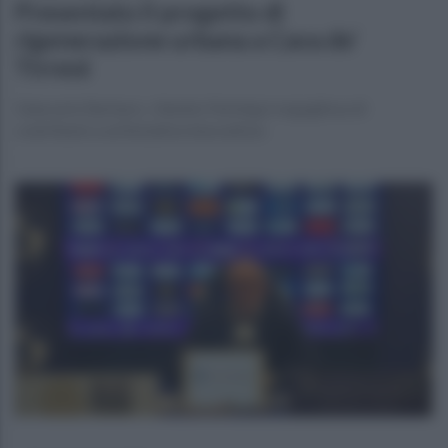
Presentato il progetto di
rigenerazione urbana a Cava de’
Tirreni
Giancarlo Barbaro: «Veneto Parking è orgogliosa di
contribuire a un’iniziativa innovativa»