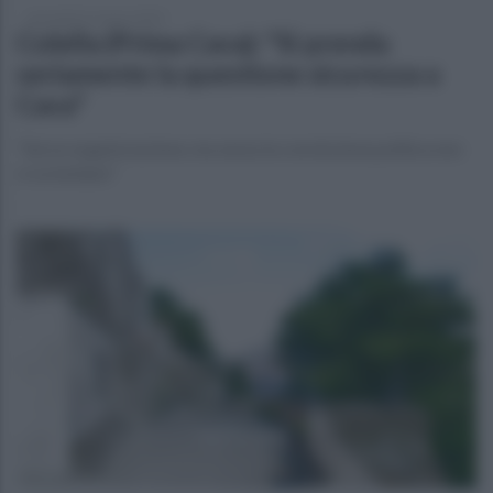
mercoledì 12 marzo 2025
Colella (Prima Cava): "Si prenda
seriamente la questione sicurezza a
Cava"
"Serve organizzazione, ma senza la convinzione politica non
si va lontano"