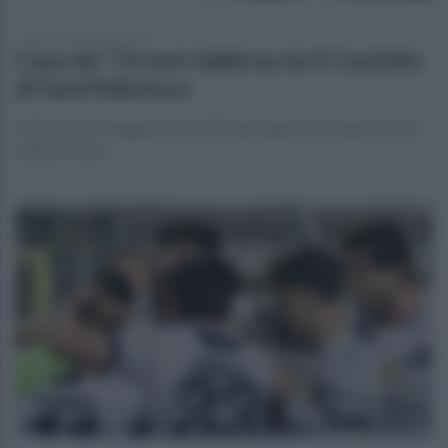
mercoledì 12 marzo 2025
Cava de’ Tirreni riabbraccia il Castello
di Sant’Adiutore
Il 21 marzo l’inaugurazione ufficiale dopo un restauro da 2,1
milioni di euro