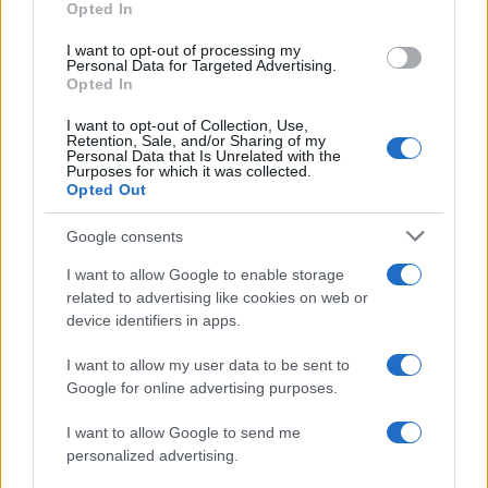
Opted In
grant or deny consent to Google and its third-party tags to
use your data for below specified purposes in below Google
I want to opt-out of processing my
consent section.
Personal Data for Targeted Advertising.
Opted In
I want to opt-out of Collection, Use,
Retention, Sale, and/or Sharing of my
Personal Data that Is Unrelated with the
Purposes for which it was collected.
Opted Out
Google consents
I want to allow Google to enable storage
related to advertising like cookies on web or
device identifiers in apps.
I want to allow my user data to be sent to
Google for online advertising purposes.
I want to allow Google to send me
personalized advertising.