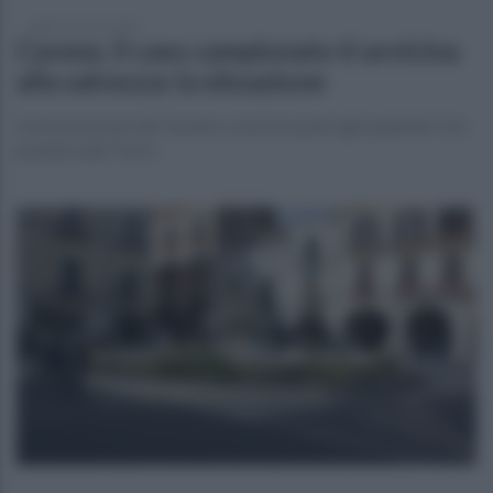
sabato 8 marzo 2025
Cavese, il caos campionato ti avvicina
alla salvezza: la situazione
L'estromissione del Taranto costa tre punti agli aquilotti. Fari
puntati sulla Turris