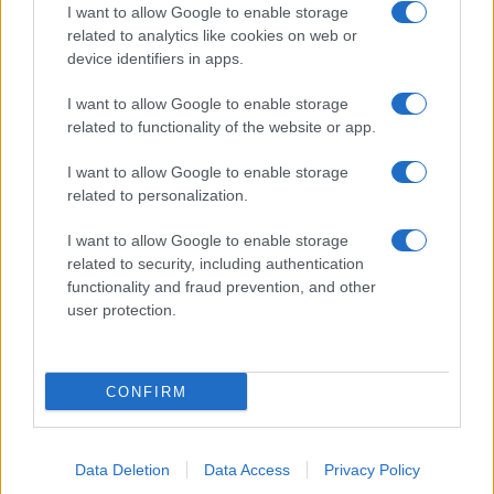
I want to allow Google to enable storage
related to analytics like cookies on web or
device identifiers in apps.
I want to allow Google to enable storage
related to functionality of the website or app.
I want to allow Google to enable storage
related to personalization.
CHI SIAMO
CONTATTI
PUBBLICITÀ
LAVORA CON NOI
I want to allow Google to enable storage
PRIVACY / COOKIE POLICY
PREFERENZE PRIVACY
related to security, including authentication
functionality and fraud prevention, and other
OTTO CHANNEL
user protection.
Registrazione del Tribunale di Avellino n. 331 del 23/11/1995
CONFIRM
Iscritto al Registro degli Operatori di Comunicazione n. 37512
© Riproduzione Riservata – Ne è consentita esclusivamente una
riproduzione parziale con citazione della fonte corretta
www.ottopagine.it
Data Deletion
Data Access
Privacy Policy