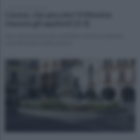
mercoledì 12 marzo 2025
Cavese, che peccato! Il Messina
rimonta gli aquilotti (3-3)
Inizio ripresa da urlo per i metelliani. Luciani fa tripletta e
cancella il match-point salvezza