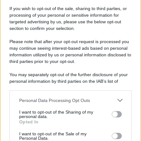
Cadavere in via Sorgente, la Polizia indaga per
If you wish to opt-out of the sale, sharing to third parties, or
ricostruire cosa sia accaduto
processing of your personal or sensitive information for
targeted advertising by us, please use the below opt-out
section to confirm your selection.
Salerno, il carcere scoppia: 572 detenuti in una
struttura da 370 posti
Please note that after your opt-out request is processed you
may continue seeing interest-based ads based on personal
information utilized by us or personal information disclosed to
third parties prior to your opt-out.
You may separately opt-out of the further disclosure of your
personal information by third parties on the IAB’s list of
downstream participants.
Personal Data Processing Opt Outs
This information may also be disclosed by us to third parties
on the IAB’s List of Downstream Participants that may further
I want to opt-out of the Sharing of my
disclose it to other third parties.
personal data.
Opted In
Please note that this website/app uses one or more Google
services and may gather and store information including but
I want to opt-out of the Sale of my
Personal Data.
not limited to your visit or usage behaviour. You may click to