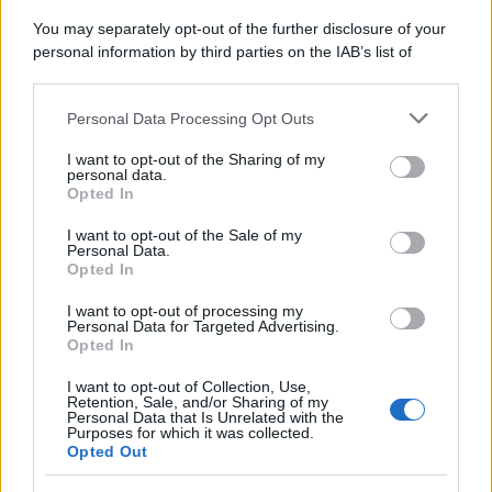
You may separately opt-out of the further disclosure of your
personal information by third parties on the IAB’s list of
downstream participants.
Personal Data Processing Opt Outs
This information may also be disclosed by us to third parties
on the IAB’s List of Downstream Participants that may further
I want to opt-out of the Sharing of my
disclose it to other third parties.
personal data.
Opted In
Please note that this website/app uses one or more Google
services and may gather and store information including but
I want to opt-out of the Sale of my
Personal Data.
not limited to your visit or usage behaviour. You may click to
Opted In
grant or deny consent to Google and its third-party tags to
use your data for below specified purposes in below Google
I want to opt-out of processing my
consent section.
Personal Data for Targeted Advertising.
Opted In
I want to opt-out of Collection, Use,
Retention, Sale, and/or Sharing of my
Personal Data that Is Unrelated with the
Purposes for which it was collected.
Opted Out