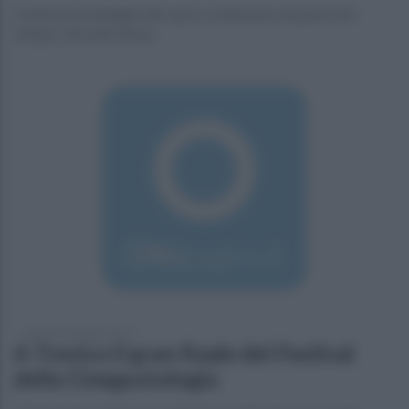
Conferite la deleghe allo sport e benessere da parte del
sindaco Nicolino Rossi
martedì 24 gennaio 2017
A Trevico il gran finale del Festival
della Cinegustologia