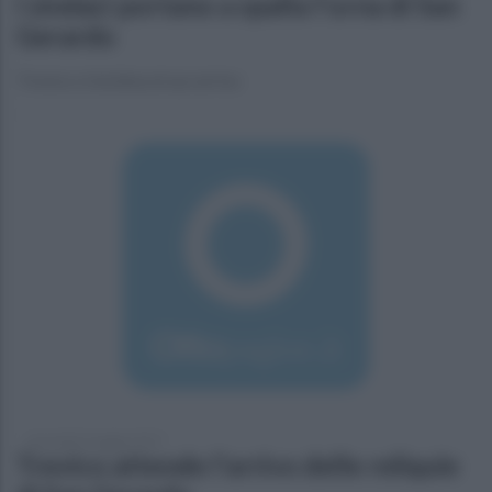
I sindaci portano a spalla l'urna di San
Gerardo
Trevico si inchina al suo arrivo
mercoledì 3 maggio 2017
Trevico attende l'arrivo delle reliquie