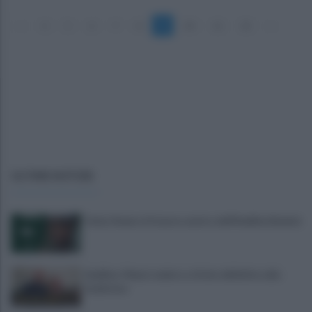
«
4
5
6
7
8
9
10
11
12
»
ULTIME NOTIZIE
Tariq Owens è il nuovo centro dell'Avellino Basket
Avellino: Manzi ceduto a titolo definitivo alla
Scafatese