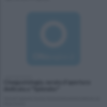
lunedì 2 gennaio 2017
Cinegustologia, serata d'apertura
dedicata a "Splendor"
Giovedì 5 gennaio il primo festival interamente dedicato ad
Ettore Scorla