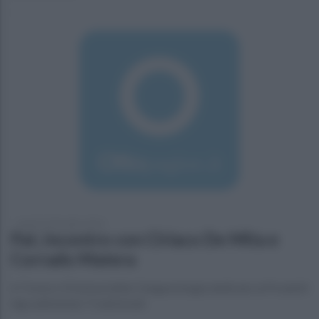
lunedì 19 dicembre 2016
Pat, incontro con Ciriaco De Mita e
Corrado Matera
A Trevico il Festival della Cinegustologia dedicato ai Prodotti
Agroalimentari Tradizionali