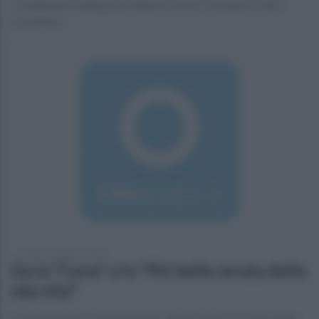
"Il battesimo della pizza Alberto Sordi". Domenica l'atto
conclusivo
martedì 17 gennaio 2017
Da la "Cena" a la "Più bella serata della
mia vita"
Il Festival della Cinegustologia celebra Ettore Scola un anno