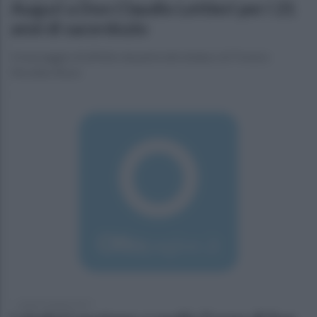
Auguri a Don Claudio Lettieri per i 21
anni di sacerdozio
Il messaggio di affetto da parte del sindaco di Trevico
Nicolino Rossi
lunedì 8 maggio 2017