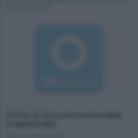
dopo la sua scomparsa
martedì 3 gennaio 2017
Trevico, al via il primo festival della
Cinegustologia
Taglio del nastro il 5 gennaio