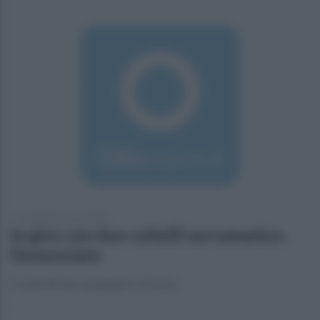
lunedì 28 novembre 2016
In giro con due coltelli serramanico.
Denunciato
I controlli dei carabinieri a Trevico.