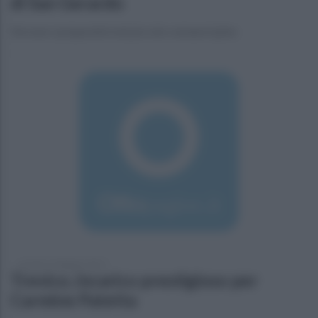
di San Gerardo
Fervono i preparativi nel piccolo comune irpino
venerdì 17 febbraio 2017
Trevico, incarico prestigioso per
Carmine Patetta