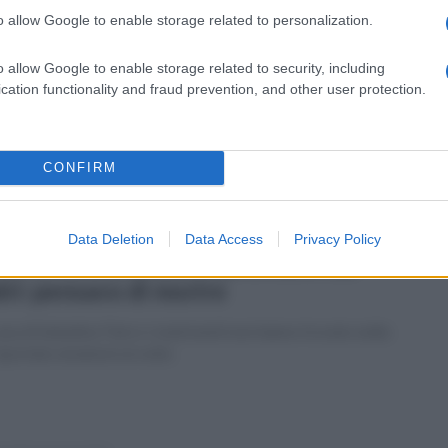
o allow Google to enable storage related to personalization.
vedì 12 gennaio 2023
 in escandescenze e poi si barrica in
o allow Google to enable storage related to security, including
sa: paura a Forino
cation functionality and fraud prevention, and other user protection.
 posto anche un militare negoziatore inviato dal comando
inciale dei carabinieri
CONFIRM
Data Deletion
Data Access
Privacy Policy
coledì 4 gennaio 2023
oc a Forino, anziano picchiato dai
dri: pensavo di morire
asa di Sabatino Fierro i malviventi non hanno trovato nulla:
riportato ematomi al volto