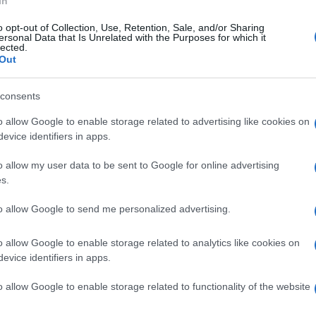
In
o opt-out of Collection, Use, Retention, Sale, and/or Sharing
ersonal Data that Is Unrelated with the Purposes for which it
erdì 20 gennaio 2023
lected.
rino, fermato in strada per controllo:
Out
 in escandenze, arrestato
consents
 le segnalazioni di diversi cittadini, l'intervento dei
binieri
o allow Google to enable storage related to advertising like cookies on
evice identifiers in apps.
o allow my user data to be sent to Google for online advertising
s.
tedì 17 gennaio 2023
to in fiamme nella notte davanti al
to allow Google to send me personalized advertising.
nicipio a Forino: si indaga
o allow Google to enable storage related to analytics like cookies on
ndio domato dai vigili del fuoco
evice identifiers in apps.
o allow Google to enable storage related to functionality of the website