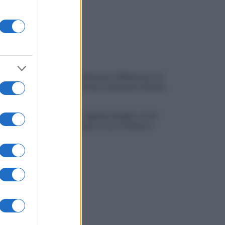
Montoro, ruba quasi 130mila euro di
energia elettrica: denunciato 65enne
Maltempo, oggi pomeriggio scatta
l'allerta meteo: in arrivo fulmini e
grandine