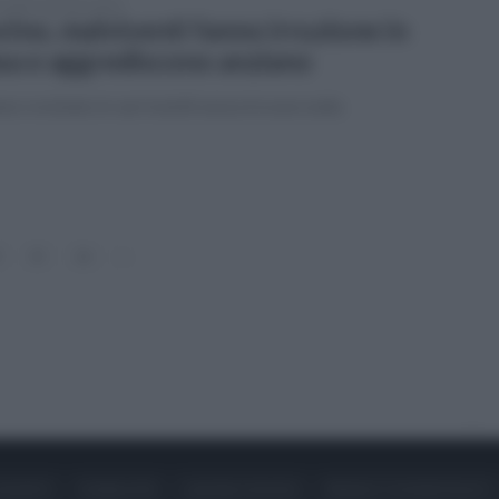
coledì 4 gennaio 2023
rino, malviventi fanno irruzione in
sa e aggrediscono anziano
o rovistato in vari mobili senza trovare nulla
15
16
»
ONTATTI
PUBBLICITÀ
LAVORA CON NOI
PRIVACY / COOKIE POLICY