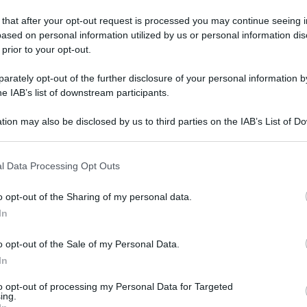
 that after your opt-out request is processed you may continue seeing i
ased on personal information utilized by us or personal information dis
 prior to your opt-out.
edì 30 gennaio 2023
lore e sconcerto a Forino: 30enne si
rately opt-out of the further disclosure of your personal information by
glie la vita
he IAB’s list of downstream participants.
uccesso nel pomeriggio, intorno alle 15
tion may also be disclosed by us to third parties on the IAB’s List of 
 that may further disclose it to other third parties.
 that this website/app uses one or more Google services and may gath
l Data Processing Opt Outs
including but not limited to your visit or usage behaviour. You may click 
 to Google and its third-party tags to use your data for below specifi
o opt-out of the Sharing of my personal data.
coledì 25 gennaio 2023
ogle consent section.
rino, punto dai calabroni sul posto di
In
voro: condannato il datore
o opt-out of the Sale of my Personal Data.
In
6enne fu punto da uno sciame di calabroni mentre tagliava la
a sul Monte Faliesi
to opt-out of processing my Personal Data for Targeted
ing.