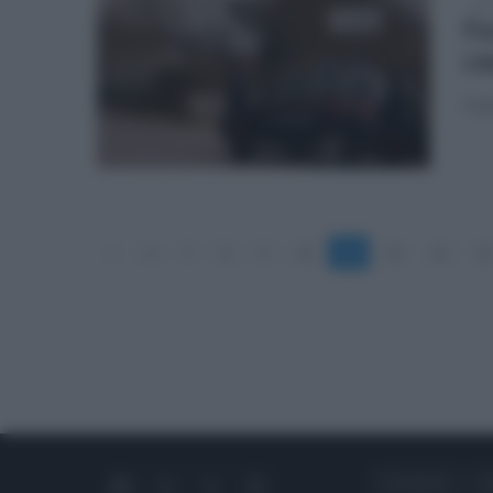
mer
Fo
ca
Hann
«
6
7
8
9
10
11
12
13
14
CHI SIAMO
C