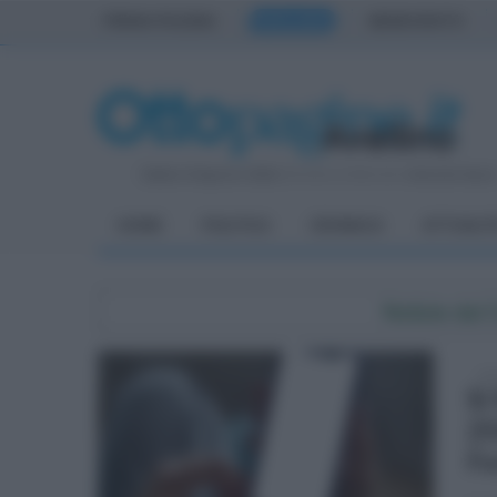
PRIMA PAGINA
AVELLINO
BENEVENTO
Sabato 8 Agosto 2026
| Direttore Editoriale:
Antonio Sass
HOME
POLITICA
CRONACA
ATTUALIT
Notizie dal
mar
Si
25
Fo