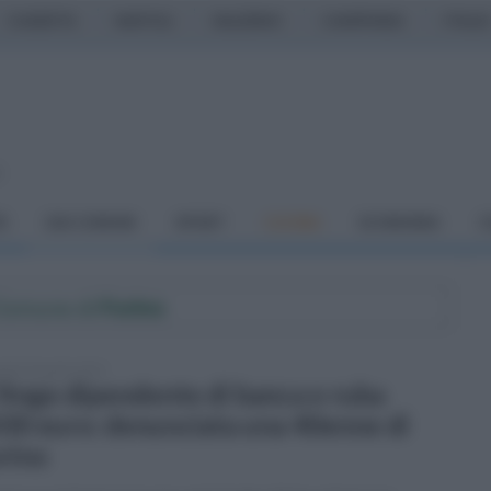
CASERTA
NAPOLI
SALERNO
CAMPANIA
ITALIA
o
À
DAI COMUNI
SPORT
CUCINA
ECONOMIA
C
 Comune di
Forino
tedì 18 aprile 2023
 finge dipendente di banca e ruba
00 euro: denunciata una 40enne di
rino