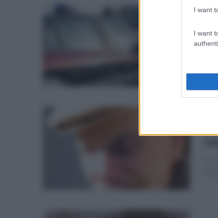
I want t
gio
Dà
I want t
ca
authenti
Sul
prov
mer
Ch
la
In c
ha 