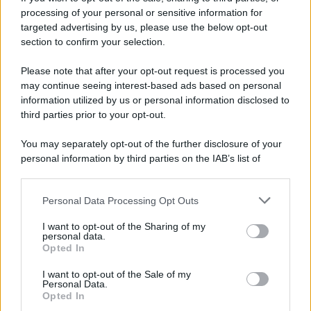
giallo della morte di Sergio
processing of your personal or sensitive information for
targeted advertising by us, please use the below opt-out
section to confirm your selection.
Cipriano: "I The Kolors con BigMama e gli artisti
irpini per il 16 agosto"
Please note that after your opt-out request is processed you
may continue seeing interest-based ads based on personal
information utilized by us or personal information disclosed to
third parties prior to your opt-out.
You may separately opt-out of the further disclosure of your
personal information by third parties on the IAB’s list of
downstream participants.
Personal Data Processing Opt Outs
This information may also be disclosed by us to third parties
on the IAB’s List of Downstream Participants that may further
I want to opt-out of the Sharing of my
disclose it to other third parties.
personal data.
Opted In
Please note that this website/app uses one or more Google
services and may gather and store information including but
I want to opt-out of the Sale of my
Personal Data.
not limited to your visit or usage behaviour. You may click to
Opted In
grant or deny consent to Google and its third-party tags to