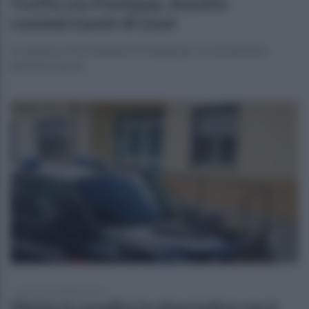
Truffa con Postepay. Assolto
commerciante di Lioni
La sentenza del tribunale di L'Aquila per un sessantenne
dell'Alta Irpinia
lunedì 13 settembre 2021
Mette in vendita la playstation ma è