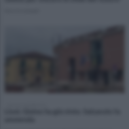
Verso le comunali
domenica 5 settembre 2021
Lioni, Gioino ha già vinto. Salzarulo fa
ammenda