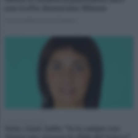
una truffa: denunciato 40enne
L'uomo è della provincia di Salerno
lunedì 6 settembre 2021
Voto. Lioni, Gallo: "Io in campo con
Gioino per vincere le sfide del futuro"