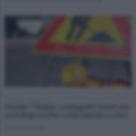
mercoledì 1 settembre 2021
Statale 7 Appia: consegnati i lavori per
restyling tra Morra De Sanctis e Lioni
L'affido del cantiere