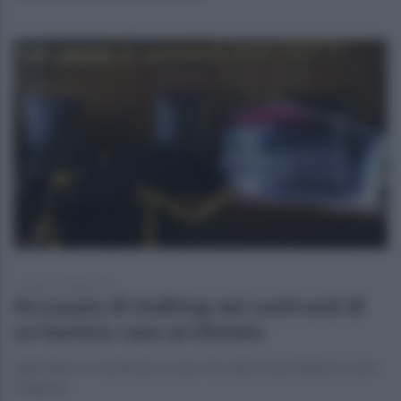
sabato 10 luglio 2021
Accusato di stalking nei confronti di
un barista: caso archiviato
L’episodio si è verificato a Lioni. Accolta la tesi dell’avvocato
Coppola