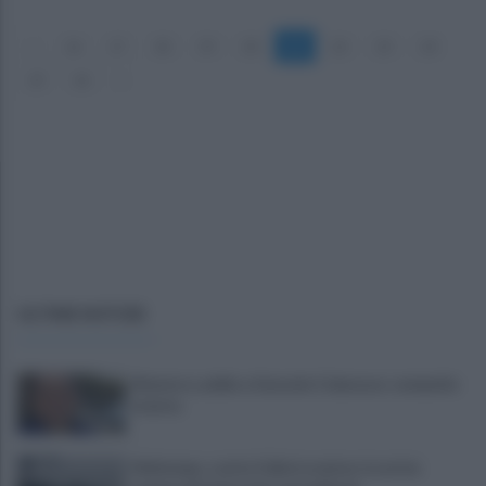
«
16
17
18
19
20
21
22
23
24
25
26
»
ULTIME NOTIZIE
Montoro, addio a Gerardo Colarusso: comunità
in lutto
Maltempo, scatta l'allerta meteo: in arrivo