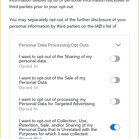
information utilized by us or personal information disclosed to
third parties prior to your opt-out.
You may separately opt-out of the further disclosure of your
personal information by third parties on the IAB’s list of
downstream participants.
Personal Data Processing Opt Outs
This information may also be disclosed by us to third parties
on the IAB’s List of Downstream Participants that may further
I want to opt-out of the Sharing of my
disclose it to other third parties.
personal data.
Opted In
Please note that this website/app uses one or more Google
services and may gather and store information including but
I want to opt-out of the Sale of my
Personal Data.
not limited to your visit or usage behaviour. You may click to
Opted In
grant or deny consent to Google and its third-party tags to
use your data for below specified purposes in below Google
I want to opt-out of processing my
consent section.
Personal Data for Targeted Advertising.
Opted In
I want to opt-out of Collection, Use,
Retention, Sale, and/or Sharing of my
Personal Data that Is Unrelated with the
Purposes for which it was collected.