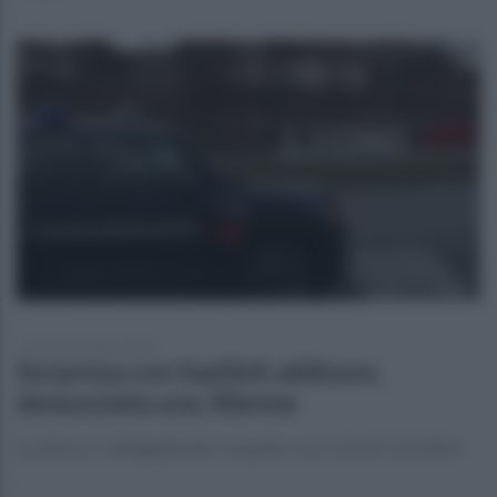
giovedì 24 giugno 2021
Sorpresa con hashish addosso,
denunciata una 30enne
La donna, in atteggiamento sospetto, era a bordo di un'auto