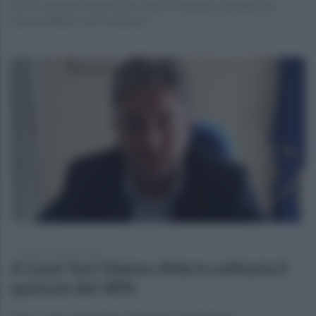
Perle comunali niente lista contro il sindaco uscente che
dovrà battere solo il quorum
sabato 4 settembre 2021
A Lioni Yuri Gioino sfida in solitaria il
quorum del 40%
Non ci sono altre lieste, Salzarulo fa dietrofront