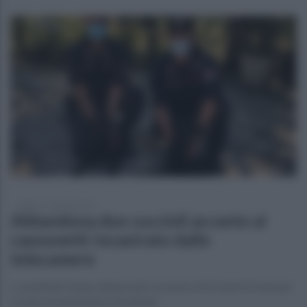
sabato 14 agosto 2021
Abbandona due cuccioli accanto ai
cassonetti: incastrato dalle
telecamere
I carabinieri hanno denunciato un uomo di 62 anni di Lioni per
il reato di abbandono di animali