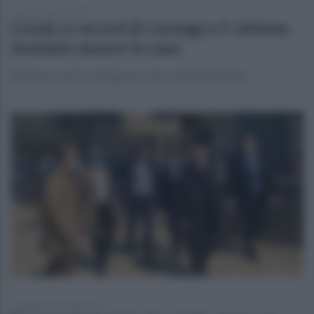
lunedì 29 marzo 2021
Covid, è record di contagi e 5 vittime.
Anziano muore in casa
L'81enne morto a Mugnano, choc nel Mandameto
domenica 28 marzo 2021