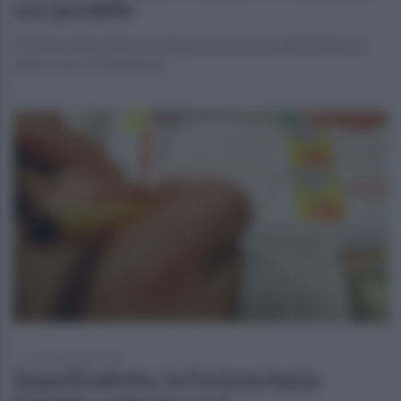
uso potabile
Il sindaco Napolitano ha disposto la revoca dell'ordinanza
dello scorso 12 febbraio
venerdì 8 gennaio 2021
SuperEnalotto, la Fortuna bacia