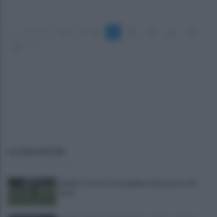
«
4
5
6
7
8
9
10
11
12
13
14
»
ULTIME NOTIZIE
Avellino-Torino: le fotogallery del match e dei
tifosi