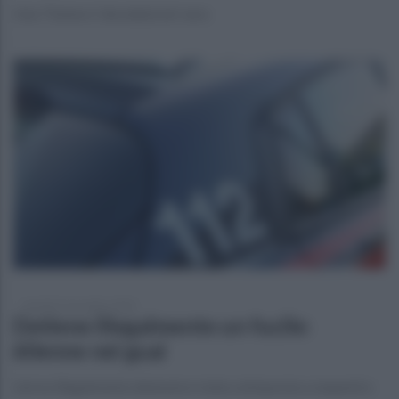
Una 71enne e' deceduta ieri sera
martedì 3 novembre 2020
Detiene illegalmente un fucile:
60enne nei guai
L’arma illegalmente detenuta è stata sottoposta a sequestro