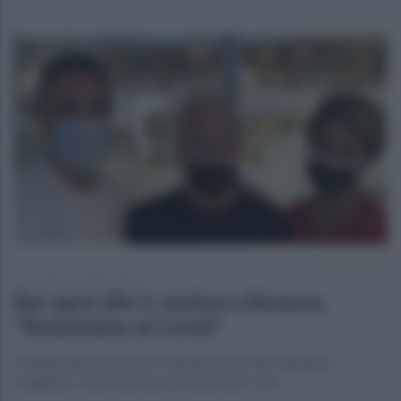
mercoledì 14 ottobre 2020
Bar apre alle 5: multa e chiusura.
"Resistiamo al Covid"
La figlia del proprietario dell'American Bar:abbiamo
sbagliato, è dura lavorare ai tempi del covid