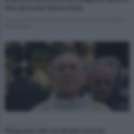
due persone denunciate
Le operazioni dei carabinieri Baiano nei cantieri di Mugnano
del Cardinale
domenica 28 febbraio 2021
Mugnano del Cardinale ricorda