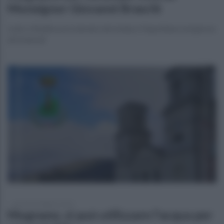
Monsignor Giovanni Braschi
Lutto cittadino proclamato dal sindaco Napolitano nel giorno
dei funerali
giovedì 18 febbraio 2021
Mugnano, si può utilizzare l'acqua per