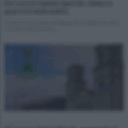
De Luca in Irpinia: Sputnik, siamo in
guerra si testi subito
Il Governatore fa tappa a Mugnano del Cardinale nel centro
vaccinale: ottima struttura.
giovedì 25 marzo 2021