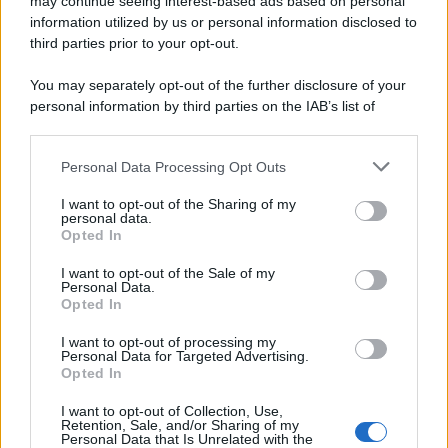
may continue seeing interest-based ads based on personal
information utilized by us or personal information disclosed to
third parties prior to your opt-out.
You may separately opt-out of the further disclosure of your
personal information by third parties on the IAB’s list of
downstream participants.
Personal Data Processing Opt Outs
This information may also be disclosed by us to third parties
on the IAB’s List of Downstream Participants that may further
I want to opt-out of the Sharing of my
disclose it to other third parties.
personal data.
Opted In
Please note that this website/app uses one or more Google
services and may gather and store information including but
I want to opt-out of the Sale of my
Personal Data.
not limited to your visit or usage behaviour. You may click to
Opted In
grant or deny consent to Google and its third-party tags to
use your data for below specified purposes in below Google
I want to opt-out of processing my
consent section.
Personal Data for Targeted Advertising.
Opted In
I want to opt-out of Collection, Use,
Retention, Sale, and/or Sharing of my
Personal Data that Is Unrelated with the