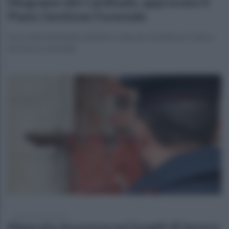
Mugnano del Cardinale, approvato il
Piano Gestione Forestale
Sono stati individuati obiettivi colturali e finalità per l’intero
territorio comunale
lunedì 22 marzo 2021
Mancata sicurezza sui luoghi di lavoro: