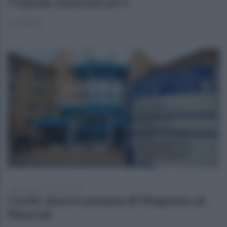
l'Irpinia: centrato un 5
La vincita
mercoledì 4 novembre 2020
Covid, muore anziana di Mugnano al
Moscati