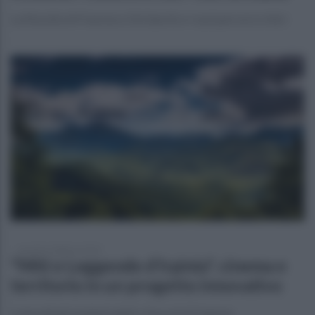
La filosofia di Francesco De Sanctis e i suoi percorsi critici
martedì 6 febbraio 2024
"Miti e Leggende d’Irpinia", cinema e
territorio in un progetto innovativo
Coinvolti gli studenti dell'Ic Pascoli di Frigento