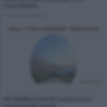
straordinarie
In occasione del Carnevale
sabato 10 febbraio 2024
Ad Avellino l'arte di Cesare Uva e i
suoi paesaggi marini