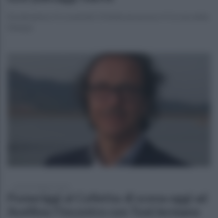
Da domenica 11 a martedi 13 febbraio presso il Circolo della
Stampa
venerdì 9 febbraio 2024
Pomeriggi al Colletta: di scena oggi ad
Avellino l'incontro con Toni Iermano