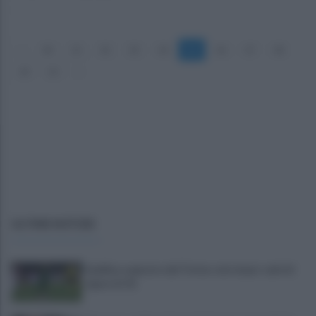
«
40
41
42
43
44
45
46
47
48
49
50
»
ULTIME NOTIZIE
Avellino superato dal Torino solo dopo i calci di
rigore (2-4)