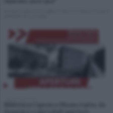
mparato, puro qua"
Amedeo Colella e Luca Pugliese venerdì 16 febbraio sul palco
dell’auditorium comunale
sabato 10 febbraio 2024
Biblioteca Capone e Museo Irpino, da
domenica a mercoledì aperture