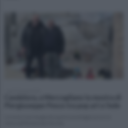
lunedì 29 gennaio 2024
Candelora, a Mercogliano la mostra di
Piergiuseppe Pesce tra pop art e fede
La mostra sarà inaugurata questo pomeriggio presso la
chiesa dell'Annunziata Vecchia