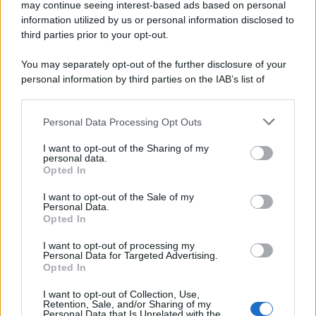
may continue seeing interest-based ads based on personal
information utilized by us or personal information disclosed to
third parties prior to your opt-out.
You may separately opt-out of the further disclosure of your
personal information by third parties on the IAB’s list of
downstream participants.
Personal Data Processing Opt Outs
This information may also be disclosed by us to third parties
on the IAB’s List of Downstream Participants that may further
I want to opt-out of the Sharing of my
disclose it to other third parties.
personal data.
Opted In
Please note that this website/app uses one or more Google
services and may gather and store information including but
I want to opt-out of the Sale of my
Personal Data.
not limited to your visit or usage behaviour. You may click to
Opted In
grant or deny consent to Google and its third-party tags to
use your data for below specified purposes in below Google
I want to opt-out of processing my
consent section.
Personal Data for Targeted Advertising.
Opted In
I want to opt-out of Collection, Use,
Retention, Sale, and/or Sharing of my
Personal Data that Is Unrelated with the