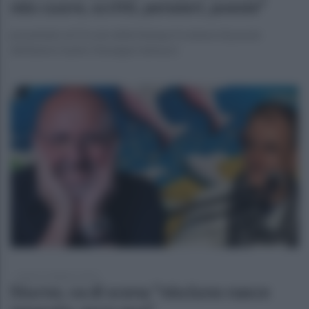
mio cuore, scritti, pensieri, poesie"
presentato al Circolo della Stampa il volume di poesie
dell’autore irpino Giuseppe Iannuzzi
lunedì 12 febbraio 2024
Sturno, va di scena "nisciuno nasce