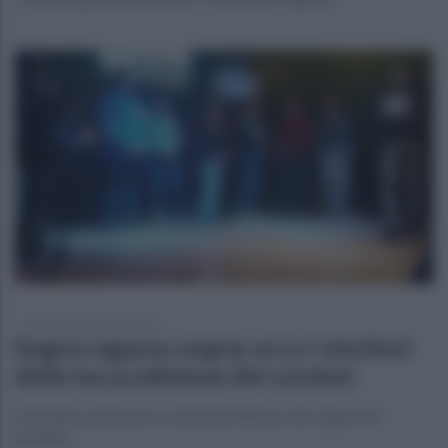
mercoledì 31 gennaio 2024
Sogna ragazzo sogna: ecco i vincitori
della terza edizione del contest
L'iniziativa nella parrocchia Sant'Alfonso de' Liguori di
Avellino