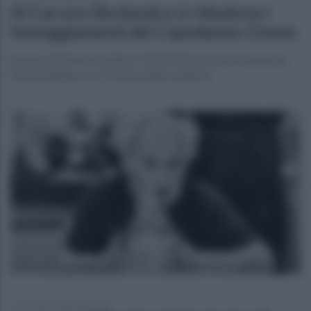
Al Carcere Borbonico si chiudono i
festeggiamenti del Capodanno Cinese
Sabato 24 febbraio dalle 17:30 21:00, presso il Complesso
Monumentale con il Festival delle Lanterne
mercoledì 21 febbraio 2024