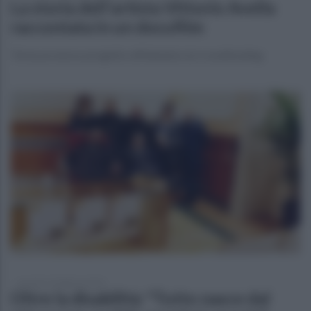
La storia dell'artista Vittorio Avella
raccontata in un docufilm
Torna un nuovo progetto affidandosi al crowdfunding
martedì 13 febbraio 2024
Oltre la disabilità: "Tutto nasce dal