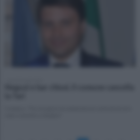
giovedì 23 aprile 2020
Negozi e bar chiusi, il comune cancella
la Tari
Il sindaco: "Piccolo gesto di solidarietà nei confronti di chi è
stato costretto a chiudere"