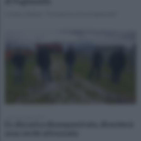
di Puglianello
Il sindaco Rubano: "Premiata la nostra progettualità"
giovedì 11 giugno 2020
Ex discarica dissequestrata, diventerà
area verde attrezzata