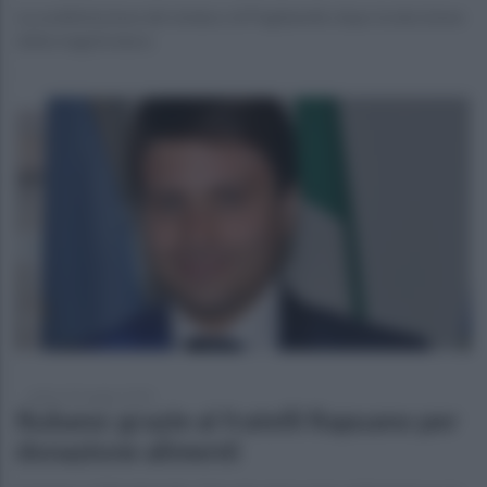
La soddisfazione del sindaco di Puglianello dopo la decisione
della magistratura
sabato 30 maggio 2020
Rubano: grazie ai fratelli Rapuano per
donazione alimenti