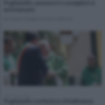
Puglianello, assessori e consiglieri si
autotassano
Per aiutare le famiglie che sono in difficoltà
lunedì 13 luglio 2020
Puglianello conferisce cittadinanza