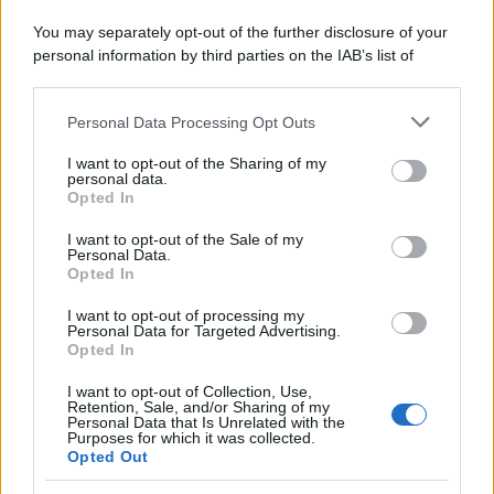
You may separately opt-out of the further disclosure of your
personal information by third parties on the IAB’s list of
downstream participants.
Personal Data Processing Opt Outs
This information may also be disclosed by us to third parties
on the IAB’s List of Downstream Participants that may further
I want to opt-out of the Sharing of my
disclose it to other third parties.
personal data.
Opted In
Please note that this website/app uses one or more Google
services and may gather and store information including but
I want to opt-out of the Sale of my
Personal Data.
not limited to your visit or usage behaviour. You may click to
Opted In
grant or deny consent to Google and its third-party tags to
use your data for below specified purposes in below Google
I want to opt-out of processing my
consent section.
Personal Data for Targeted Advertising.
Opted In
I want to opt-out of Collection, Use,
Retention, Sale, and/or Sharing of my
Personal Data that Is Unrelated with the
Purposes for which it was collected.
Opted Out