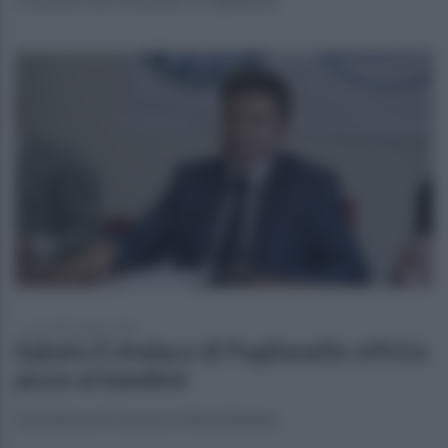
venerdì 8 maggio 2020
Sabato il sindaco di Puglianello offrirà
pizze ai bambini
L'iniziativa di Francesco Maria Rubano