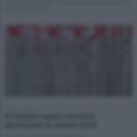
Il sindaco di Puglianello: "Un atto di grande solidarietà per le
persone in difficoltà"
giovedì 14 maggio 2020
Il Comune regala colonnine
igienizzanti ai commercianti
L'iniziativa del Municipio di Puglianello