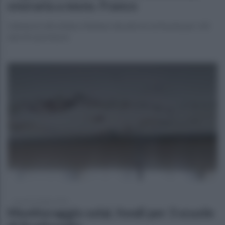
onoraria a mons. Franco
L'annuncio del sindaco Rubano durante la cerimonia per i 60
anni di sacerdozio
venerdì 10 luglio 2020
Monitoraggio solai, fondi per 3 scuole