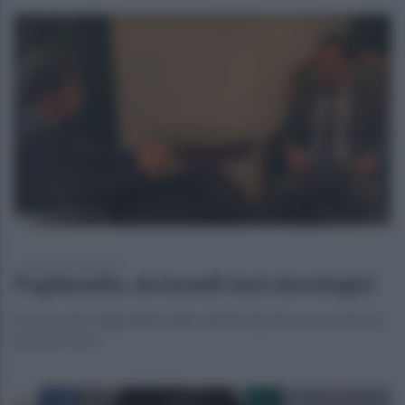
sabato 25 aprile 2020
Puglianello, da lunedì test sierologici
Sui lavoratori dipendenti delle attività di prima necessità che
operano fuori