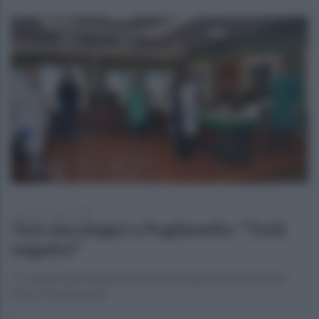
lunedì 27 aprile 2020
Test sierologici a Puglianello: "Tutti
negativi"
"Si valuta la possibilità di effettuarli ogni mese finché non
finisce l'emergenza"