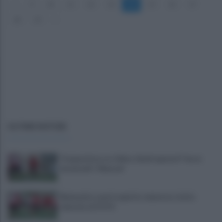
«
9
10
11
12
13
14
15
16
17
18
19
»
ULTIME NOTIZIE
Trequartista, tra Talia e Verdi spunta il "terzo
incomodo": Manconi
Benevento a porte aperte: manovra a tutta
velocità. LE FOTO