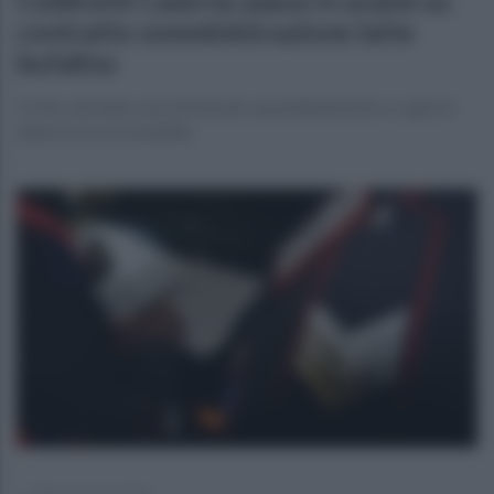
Coldiretti Caserta: passo in avanti su
contratto somministrazione latte
bufalino
Il ritiro del latte sarà effettuato quotidianamente o a giorni
alterni. Ecco le modaltà
sabato 3 gennaio 2026