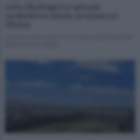
Lotta alla droga tra i giovani:
carabinieri in azione, arrestato un
22enne
Il giovane è stato sorpreso con la sostanza stupefacente alla
guida di un'ato a noleggio