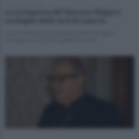
martedì 6 gennaio 2026
La scomparsa del Vescovo Nogaro:
cordoglio delle Acli di Caserta
La sua testimonianza resta indissolubilmente legata
all’impegno per la pace e la giustizia sociale