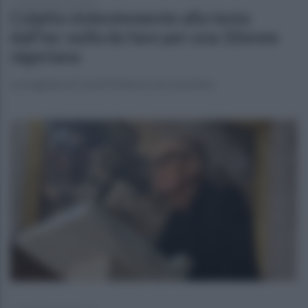
martedì 6 gennaio 2026
Colpita violentemente alla testa
dall'ex: nulla da fare per una 32enne
nigeriana
La tragedia di Castel Volturno nel casertano