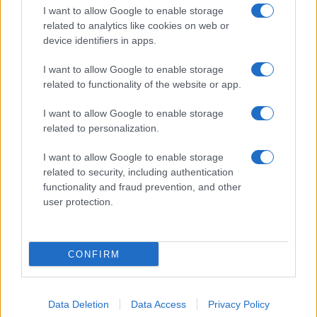
I want to allow Google to enable storage
related to analytics like cookies on web or
device identifiers in apps.
I want to allow Google to enable storage
related to functionality of the website or app.
I want to allow Google to enable storage
related to personalization.
CHI SIAMO
CONTATTI
PUBBLICITÀ
LAVORA CON NOI
I want to allow Google to enable storage
PRIVACY / COOKIE POLICY
PREFERENZE PRIVACY
related to security, including authentication
functionality and fraud prevention, and other
OTTO CHANNEL
user protection.
Registrazione del Tribunale di Avellino n. 331 del 23/11/1995
CONFIRM
Iscritto al Registro degli Operatori di Comunicazione n. 37512
© Riproduzione Riservata – Ne è consentita esclusivamente una
riproduzione parziale con citazione della fonte corretta
www.ottopagine.it
Data Deletion
Data Access
Privacy Policy