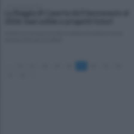
giovedì 1 gennaio 2026
La Reggia di Caserta dà il benvenuto al
2026: basi solide e progetti futuri
Il 2025 si è concluso con oltre 1 milione di visitatori, l'avvio
dei lavori Pnrr per 25 milioni
«
26
27
28
29
30
31
32
33
34
35
36
»