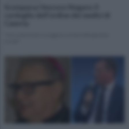
martedì 6 gennaio 2026
Scomparsa Vescovo Nogaro: il
cordoglio dell'ordine dei medici di
Caserta
"Voce autorevole e coraggiosa sui temi della giustizia
sociale"