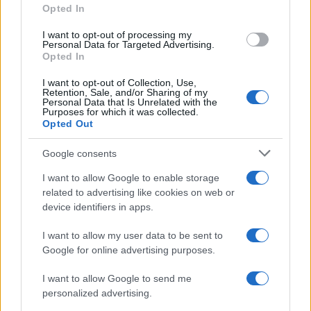
Opted In
grant or deny consent to Google and its third-party tags to
use your data for below specified purposes in below Google
I want to opt-out of processing my
consent section.
Personal Data for Targeted Advertising.
Opted In
I want to opt-out of Collection, Use,
Retention, Sale, and/or Sharing of my
Personal Data that Is Unrelated with the
Purposes for which it was collected.
Opted Out
Google consents
I want to allow Google to enable storage
related to advertising like cookies on web or
device identifiers in apps.
I want to allow my user data to be sent to
Google for online advertising purposes.
I want to allow Google to send me
personalized advertising.