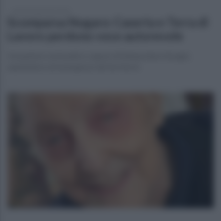
martedì 6 gennaio 2026
Scomparsa Nogaro: Caserta e Terra di
Lavoro perdono voce autorevole
Un pastore carismatico capace di interpretare bisogni,
aspettative ed emergenze del territorio