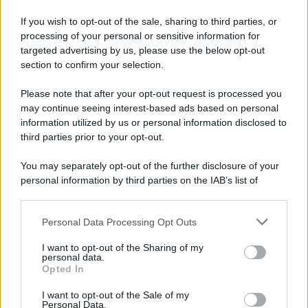
Viola l'obbligo di permanenza notturna:
If you wish to opt-out of the sale, sharing to third parties, or
arrestato dai carabinieri
processing of your personal or sensitive information for
targeted advertising by us, please use the below opt-out
section to confirm your selection.
Cesa: approvato assestamento di bilancio e
tariffe Tari
Please note that after your opt-out request is processed you
may continue seeing interest-based ads based on personal
information utilized by us or personal information disclosed to
third parties prior to your opt-out.
You may separately opt-out of the further disclosure of your
personal information by third parties on the IAB’s list of
downstream participants.
Personal Data Processing Opt Outs
This information may also be disclosed by us to third parties
on the IAB’s List of Downstream Participants that may further
I want to opt-out of the Sharing of my
disclose it to other third parties.
personal data.
Opted In
Please note that this website/app uses one or more Google
services and may gather and store information including but
I want to opt-out of the Sale of my
Personal Data.
not limited to your visit or usage behaviour. You may click to