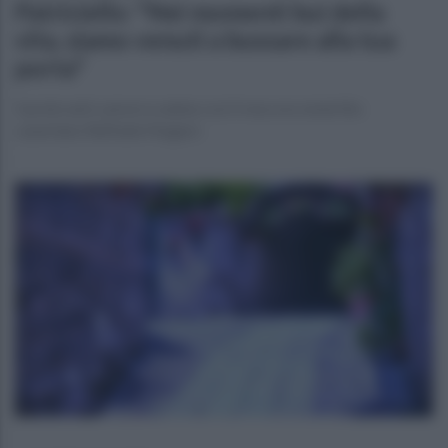
Patriciello: "Nei momenti bui della
vita, siamo venuti a bussare alla tua
porta"
Il prete anti camorra saluta così il vescovo emertito
casertano Raffaele Nogaro