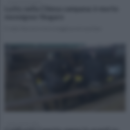
martedì 6 gennaio 2026
Lutto nella Chiesa campana: è morto
monsignor Nogaro
E' stato Vescovo e voce coraggiosa nel casertano
lunedì 5 gennaio 2026