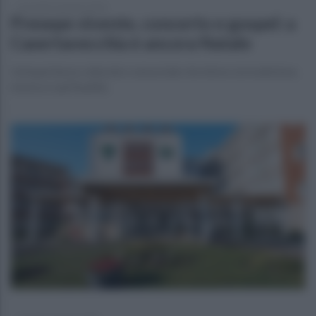
mercoledì 7 gennaio 2026
Presepe vivente, concerto e gospel: a
Casertavecchia è ancora Natale
Un'esperienza culturale e sensoriale che intreccia tradizione,
musica e spiritualità,